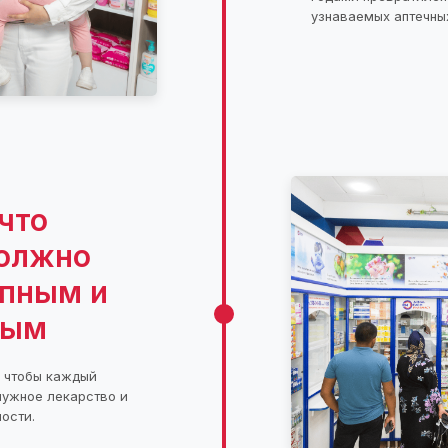
узнаваемых аптечных
что
должно
упным и
ным
, чтобы каждый
нужное лекарство и
ности.