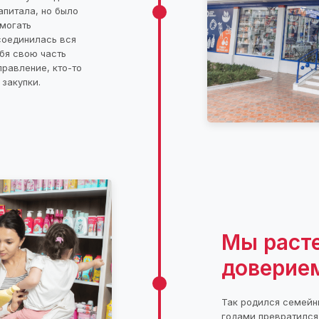
апитала, но было
могать
соединилась вся
бя свою часть
правление, кто-то
 закупки.
Мы расте
доверие
Так родился семейн
годами превратился