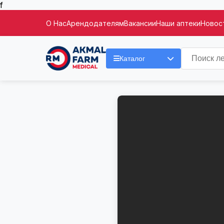
f
О Нас
Арендодателям
Вакансии
Наши аптеки
Новост
Каталог