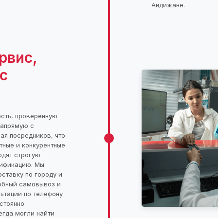
Андижане.
рвис,
с
сть, проверенную
напрямую с
ая посредников, что
тные и конкурентные
одят строгую
тификацию. Мы
ставку по городу и
обный самовывоз и
ьтации по телефону
стоянно
егда могли найти