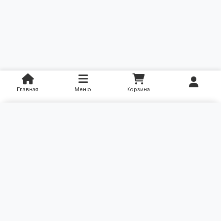
Главная
Меню
Корзина
×
Категории
Уход за больными
Контакты: (90) 331-61-00
Ортопедические изделия