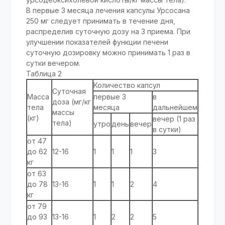
В первые 3 месяца лечения капсулы Урсосана
250 мг следует принимать в течение дня,
распределив суточную дозу на 3 приема. При
улучшении показателей функции печени
суточную дозировку можно принимать 1 раз в
сутки вечером.
Таблица 2
Количество капсул
Суточная
Масса
первые 3
в
доза (мг/кг
тела
месяца
дальнейшем
массы
(кг)
вечер (1 раз
тела)
утро
день
вечер
в сутки)
от 47
до 62
12-16
1
1
1
3
кг
от 63
до 78
13-16
1
1
2
4
кг
от 79
до 93
13-16
1
2
2
5