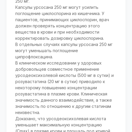
250 мг.
Капсулы урсосана 250 мг могут усилить
поглощение циклоспорина из кишечника. У
пациентов, принимающих циклоспорин, врач
должен проверять концентрацию этого
вещества в крови и при необходимости
корректировать дозировку циклоспорина.
В отдельных случаях капсулы урсосана 250 мг
могут уменьшать поглощение
ципрофлоксацина.
В клиническом исследовании у здоровых
добровольцев совместное применение
урсодеоксихолевой кислоты (500 мг в сутки) и
розувастатина (20 мг в сутки) приводило к
некоторому повышению концентрации
розувастатина в плазме крови. Клиническая
значимость данного взаимодействия, а также
значимость по отношению к другим статинам
неизвестна.
Доказано, что урсодеоксихолевая кислота
уменьшает максимальную концентрацию
(Сmax) в плазме крови и площадь под кривой