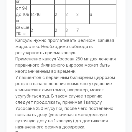
кг
от 94
до 109
14-16
2
2
2
6
кг
свыше
2
2
3
7
110 кг
Капсулы нужно проглатывать целиком, запивая
жидкостью. Необходимо соблюдать
регулярность приема капсул.
Применение капсул Урсосан 250 мг для лечения
первичного билиарного цирроза может быть
неограниченным во времени.
У пациентов с первичным билиарным циррозом
редко в начале лечения возможно ухудшение
клинических симптомов, например, может
усугубиться зуд. В таком случае терапию
следует продолжать, принимая 1 капсулу
Урсосана 250 мг/сутки, после чего постепенно
повышать дозу (увеличивая еженедельную
суточную дозу на 1 капсулу) до достижения
назначенного режима дозировки.