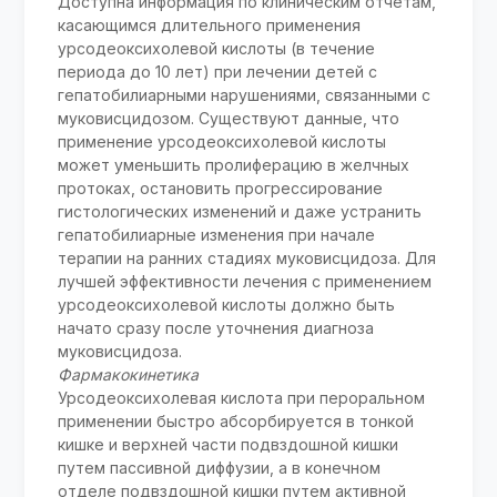
Доступна информация по клиническим отчетам,
касающимся длительного применения
урсодеоксихолевой кислоты (в течение
периода до 10 лет) при лечении детей с
гепатобилиарными нарушениями, связанными с
муковисцидозом. Существуют данные, что
применение урсодеоксихолевой кислоты
может уменьшить пролиферацию в желчных
протоках, остановить прогрессирование
гистологических изменений и даже устранить
гепатобилиарные изменения при начале
терапии на ранних стадиях муковисцидоза. Для
лучшей эффективности лечения с применением
урсодеоксихолевой кислоты должно быть
начато сразу после уточнения диагноза
муковисцидоза.
Фармакокинетика
Урсодеоксихолевая кислота при пероральном
применении быстро абсорбируется в тонкой
кишке и верхней части подвздошной кишки
путем пассивной диффузии, а в конечном
отделе подвздошной кишки путем активной