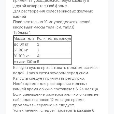
применять урсодеоксихолевую кислоту в
другой лекарственной форме.
Для растворения холестериновых желчных
камней
Приблизительно 10 мг урсодеоксихолевой
кислоты/кг массы тела (см. табл.1)
Таблица 1
Масса тела
Количество капсул
до 60 кг
2
61-80 кг
3
81-100 кг
4
свыше 100 кг
5
Капсулы нужно проглатывать целиком, запивая
водой, 1 раз в сутки вечером перед сном.
Капсулы следует принимать регулярно.
Необходимое для растворения желчных
камней время обычно составляет 6-24 месяца.
Если уменьшение размеров желчного камня не
наблюдается после 12 месяцев приема,
продолжать терапию не следует.
Успех лечения следует проверять каждые 6