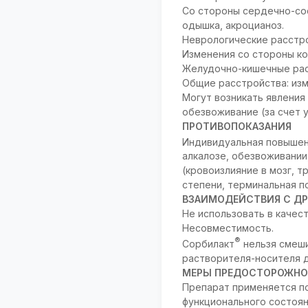
Со стороны сердечно-сос
одышка, акроцианоз.
Неврологические расстро
Изменения со стороны ко
Желудочно-кишечные расс
Общие расстройства: изм
Могут возникать явления 
обезвоживание (за счет 
ПРОТИВОПОКАЗАНИЯ
Индивидуальная повышен
алкалозе, обезвоживании
(кровоизлияние в мозг, 
степени, терминальная по
ВЗАИМОДЕЙСТВИЯ С ДР
Не использовать в качес
Несовместимость.
®
Сорбилакт
нельзя смеши
растворителя-носителя д
МЕРЫ ПРЕДОСТОРОЖНО
Препарат применяется по
функционального состоян