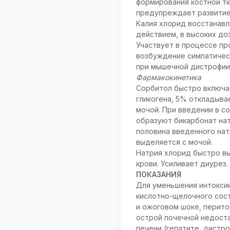
формирования костной тк
предупреждает развитие 
Калия хлорид восстанав
действием, в высоких до
Участвует в процессе п
возбуждение симпатичес
при мышечной дистрофии,
Фармакокинетика
Сорбитол быстро включае
гликогена, 5% откладыва
мочой. При введении в с
образуют бикарбонат нат
половина введенного натр
выделяется с мочой.
Натрия хлорид быстро в
крови. Усиливает диурез.
ПОКАЗАНИЯ
Для уменьшения интоксик
кислотно-щелочного сос
и ожоговом шоке, перито
острой почечной недоста
печени (гепатите, дистр