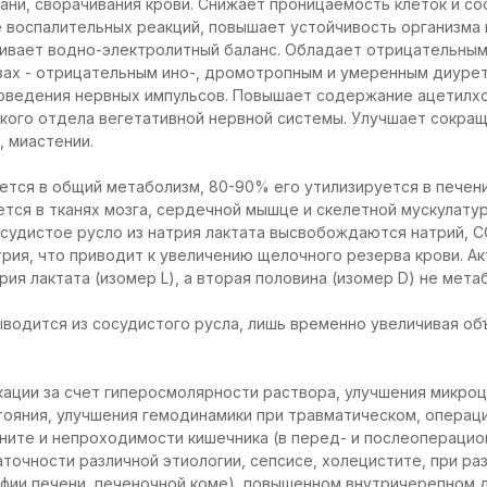
ани, сворачивания крови. Снижает проницаемость клеток и со
воспалительных реакций, повышает устойчивость организма 
ливает водно-электролитный баланс. Обладает отрицательны
зах - отрицательным ино-, дромотропным и умеренным диуре
роведения нервных импульсов. Повышает содержание ацетилхо
кого отдела вегетативной нервной системы. Улучшает сокра
 миастении.
тся в общий метаболизм, 80-90% его утилизируется в печени
ется в тканях мозга, сердечной мышце и скелетной мускулату
осудистое русло из натрия лактата высвобождаются натрий, С
рия, что приводит к увеличению щелочного резерва крови. Ак
ия лактата (изомер L), а вторая половина (изомер D) не мета
ыводится из сосудистого русла, лишь временно увеличивая о
ации за счет гиперосмолярности раствора, улучшения микроц
тояния, улучшения гемодинамики при травматическом, операц
ните и непроходимости кишечника (в перед- и послеоперацио
точности различной этиологии, сепсисе, холецистите, при ра
офии печени, печеночной коме), повышенном внутричерепном д