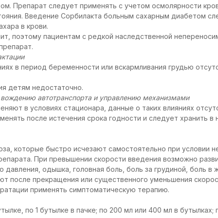
ом. Препарат следует применять с учетом осмолярности кров
тояния. Введение Сорбилакта больным сахарным диабетом сл
хара в крови.
ит, поэтому пациентам с редкой наследственной непереноси
препарат.
актации
иях в период беременности или вскармливания грудью отсут
ия детям недостаточно.
к вождению автотранспорта и управлению механизмами
еняют в условиях стационара, данные о таких влияниях отсут
менять после истечения срока годности и следует хранить в
оза, которые быстро исчезают самостоятельно при условии 
репарата. При превышении скорости введения возможно разви
 давления, одышка, головная боль, боль за грудиной, боль в 
ют после прекращения или существенного уменьшения скорос
дратации применять симптоматическую терапию.
тылке, по 1 бутылке в пачке; по 200 мл или 400 мл в бутылках; 