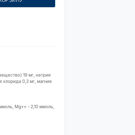
 КОРЗИНУ
ещество) 19 мг, натрия
я хлорида 0,3 мг, магния
ммоль, Мg++ - 2,10 ммоль,