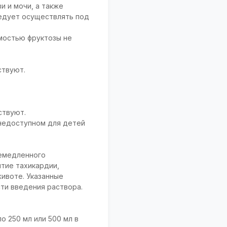
и и мочи, а также
едует осуществлять под
мостью фруктозы не
ствуют.
ствуют.
 недоступном для детей
немедленного
тие тахикардии,
животе. Указанные
ти введения раствора.
по 250 мл или 500 мл в