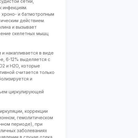
судистой сетки,
к инфекциям.
м хроно- и батмотропным
тическим действием.
лина и вызывает
щение скелетных мышц
 и накапливается в виде
ре, 6-12% выделяется с
О2 и Н2О, которые
тивной считается только
болизируется и
бъем циркулирующей
иркуляции, коррекции
ионном, гемолитическом
нном периоде), при
зличных заболеваниях
авлении в случае отека