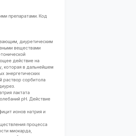
ими препаратами. Код
ивающим, диуретическим
ивными веществами
отонической
ующее действие на
у, которая в дальнейшем
ных энергетических
ий раствор сорбитола
диурез.
атрия лактата
колебаний рН. Действие
ицит ионов натрия и
уществления процесса
ости миокарда,