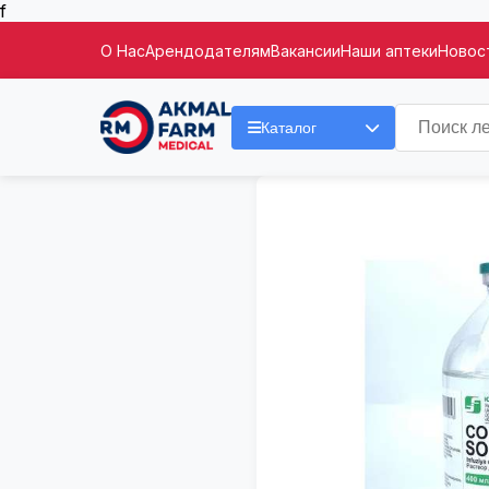
f
О Нас
Арендодателям
Вакансии
Наши аптеки
Новост
Каталог