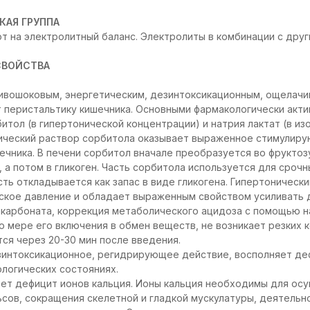
КАЯ ГРУППА
т на электролитный баланс. Электролиты в комбинации с друг
СВОЙСТВА
ивошоковым, энергетическим, дезинтоксикационным, ощелач
т перистальтику кишечника. Основными фармакологически акт
итол (в гипертонической концентрации) и натрия лактат (в из
нический раствор сорбитола оказывает выраженное стимулир
ечника. В печени сорбитол вначале преобразуется во фруктоз
, а потом в гликоген. Часть сорбитола используется для сроч
сть откладывается как запас в виде гликогена. Гипертоническ
ское давление и обладает выраженным свойством усиливать 
икарбоната, коррекция метаболического ацидоза с помощью н
 мере его включения в обмен веществ, не возникает резких 
тся через 20-30 мин после введения.
зинтоксикационное, регидрирующее действие, восполняет деф
ологических состояниях.
яет дефицит ионов кальция. Ионы кальция необходимы для ос
сов, сокращения скелетной и гладкой мускулатуры, деятельн