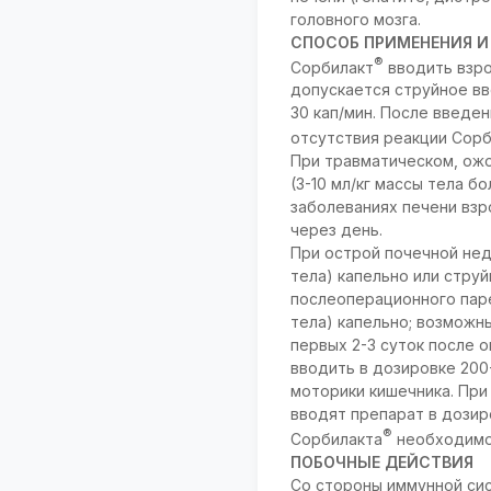
головного мозга.
СПОСОБ ПРИМЕНЕНИЯ И
®
Сорбилакт
вводить взро
допускается струйное в
30 кап/мин. После введен
отсутствия реакции Сор
При травматическом, ож
(3-10 мл/кг массы тела б
заболеваниях печени взр
через день.
При острой почечной нед
тела) капельно или струй
послеоперационного паре
тела) капельно; возможн
первых 2-3 суток после 
вводить в дозировке 200-
моторики кишечника. При 
вводят препарат в дозир
®
Сорбилакта
необходимо 
ПОБОЧНЫЕ ДЕЙСТВИЯ
Со стороны иммунной сис