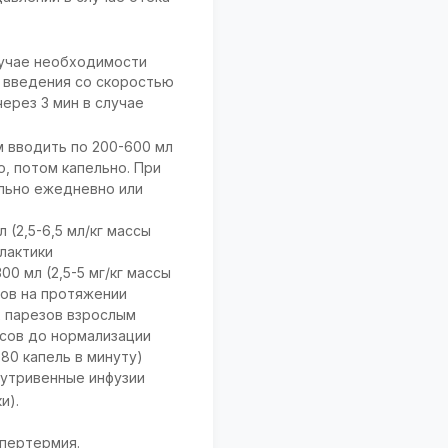
лучае необходимости
 введения со скоростью
через 3 мин в случае
 вводить по 200-600 мл
о, потом капельно. При
ельно ежедневно или
(2,5-6,5 мл/кг массы
илактики
0 мл (2,5-5 мг/кг массы
сов на протяжении
х парезов взрослым
асов до нормализации
80 капель в минуту)
нутривенные инфузии
и).
ипертермия.