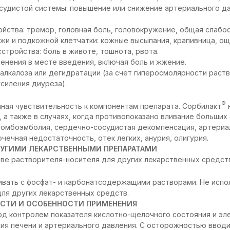
удистой системы: повышение или снижение артериального да
йства: тремор, головная боль, головокружение, общая слабос
жи и подкожной клетчатки: кожные высыпания, крапивница, ощ
тройства: боль в животе, тошнота, рвота.
енения в месте введения, включая боль и жжение.
алкалоза или дегидратации (за счет гиперосмолярности раств
усиления диуреза).
®
ная чувствительность к компонентам препарата. Сорбилакт
, а также в случаях, когда противопоказано вливание больши
тромбоэмболия, сердечно-сосудистая декомпенсация, артериаль
чечная недостаточность, отек легких, анурия, олигурия.
УГИМИ ЛЕКАРСТВЕННЫМИ ПРЕПАРАТАМИ
тве растворителя-носителя для других лекарственных средст
вать с фосфат- и карбонатсодержащими растворами. Не испол
ля других лекарственных средств.
СТИ И ОСОБЕННОСТИ ПРИМЕНЕНИЯ
д контролем показателя кислотно-щелочного состояния и эл
ия печени и артериального давления. С осторожностью ввод