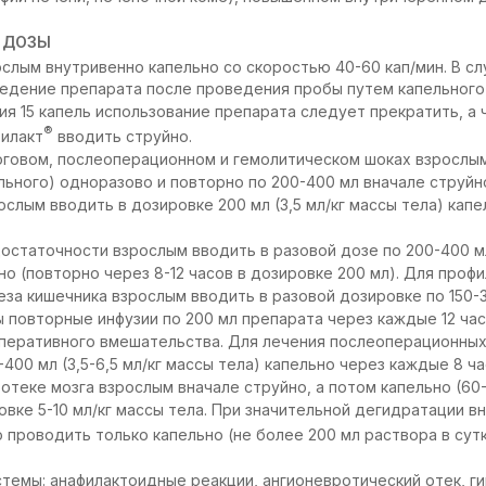
 ДОЗЫ
слым внутривенно капельно со скоростью 40-60 кап/мин. В с
ведение препарата после проведения пробы путем капельного
ия 15 капель использование препарата следует прекратить, а 
®
билакт
вводить струйно.
оговом, послеоперационном и гемолитическом шоках взрослым
ольного) одноразово и повторно по 200-400 мл вначале струйн
ослым вводить в дозировке 200 мл (3,5 мл/кг массы тела) кап
остаточности взрослым вводить в разовой дозе по 200-400 мл 
но (повторно через 8-12 часов в дозировке 200 мл). Для проф
за кишечника взрослым вводить в разовой дозировке по 150-30
ы повторные инфузии по 200 мл препарата через каждые 12 ча
оперативного вмешательства. Для лечения послеоперационны
400 мл (3,5-6,5 мл/кг массы тела) капельно через каждые 8 ч
отеке мозга взрослым вначале струйно, а потом капельно (60-
овке 5-10 мл/кг массы тела. При значительной дегидратации в
проводить только капельно (не более 200 мл раствора в сутк
темы: анафилактоидные реакции, ангионевротический отек, г