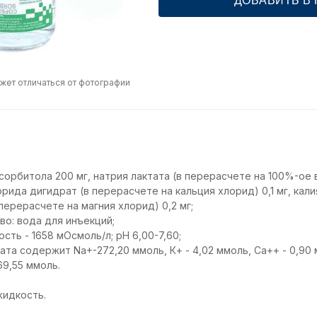
ДОБАВИТЬ В
жет отличаться от фотографии
орбитола 200 мг, натрия лактата (в перерасчете на 100%-ое в
орида дигидрат (в перерасчете на кальция хлорид) 0,1 мг, кали
перерасчете на магния хлорид) 0,2 мг;
о: вода для инъекций;
ть - 1658 мОсмоль/л; рН 6,00-7,60;
рата содержит Nа+-272,20 ммоль, К+ - 4,02 ммоль, Са++ - 0,90 
169,55 ммоль.
жидкость.