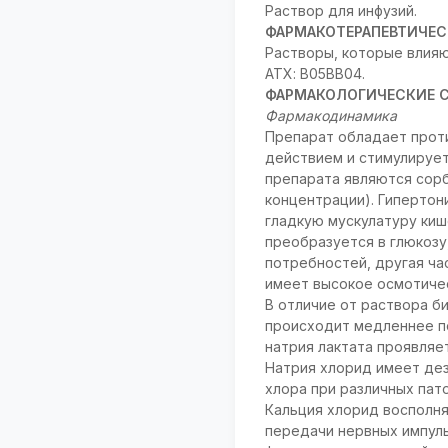
Раствор для инфузий.
ФАРМАКОТЕРАПЕВТИЧЕС
Растворы, которые влияю
АТХ: B05BB04.
ФАРМАКОЛОГИЧЕСКИЕ 
Фармакодинамика
Препарат обладает прот
действием и стимулируе
препарата являются сорб
концентрации). Гиперто
гладкую мускулатуру киш
преобразуется в глюкозу
потребностей, другая ча
имеет высокое осмотиче
В отличие от раствора б
происходит медленнее по
натрия лактата проявляе
Натрия хлорид имеет де
хлора при различных пат
Кальция хлорид восполн
передачи нервных импуль