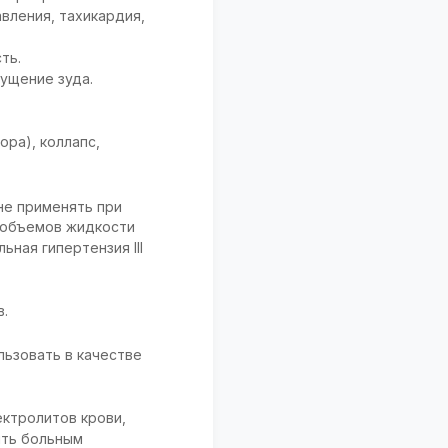
вления, тахикардия,
ть.
ущение зуда.
ора), коллапс,
не применять при
х объемов жидкости
ная гипертензия III
в.
ьзовать в качестве
ектролитов крови,
ить больным