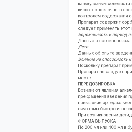
калькулезным холецистит
кислотно-щелочного сос
контролем содержания са
Препарат содержит сорб
следует применять этот 
Беременность и период л
Данные о противопоказан
Дети
Данных об опыте введен
Влияние на способность 
Поскольку препарат прим
Препарат не следует при
месте.
ПЕРЕДОЗИРОВКА
Возникают явления алкал
прекращения введения п
повышение артериального
симптомы быстро исчеза
При возникновении деги
ФОРМА ВЫПУСКА
По 200 мл или 400 мл в бу