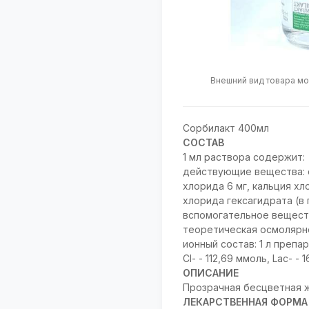
Внешний вид товара мо
Сорбилакт 400мл
СОСТАВ
1 мл раствора содержит:
действующие вещества: с
хлорида 6 мг, кальция хл
хлорида гексагидрата (в 
вспомогательное веществ
теоретическая осмолярнос
ионный состав: 1 л препа
Сl- - 112,69 ммоль, Lac- - 
ОПИСАНИЕ
Прозрачная бесцветная 
ЛЕКАРСТВЕННАЯ ФОРМА