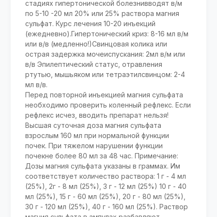
стадиях гипертонической болезнивводят в/м
по 5-10 -20 мл 20% или 25% раствора магния
сульфат. Курс лечения 10-20 инъекций
(ежедневно).Гипертонический криз: 8-16 мл в/м
или в/в (медленно!)Свинцовая колика или
острая задержка мочеиспускания: 2мл в/м или
в/в Эпилептический статус, отравления
ртутью, мышьяком или тетраэтилсвинцом: 2-4
мл в/в.
Перед повторной инъекцией магния сульфата
необходимо проверить коленный рефлекс. Если
рефлекс исчез, вводить препарат нельзя!
Высшая суточная доза магния сульфата
взрослым 160 мл при нормальной функции
почек. При тяжелом нарушении функции
почекне более 80 мл за 48 час. Примечание:
Дозы магния сульфата указаны в граммах. Им
соответствует количество раствора: 1 г - 4 мл
(25%), 2г - 8 мл (25%), 3 г - 12 мл (25%) 10 г - 40
мл (25%), 15 г - 60 мл (25%), 20 г - 80 мл (25%),
30 г - 120 мл (25%), 40 г - 160 мл (25%). Раствор
магния сульфата в ампулах разбавляют