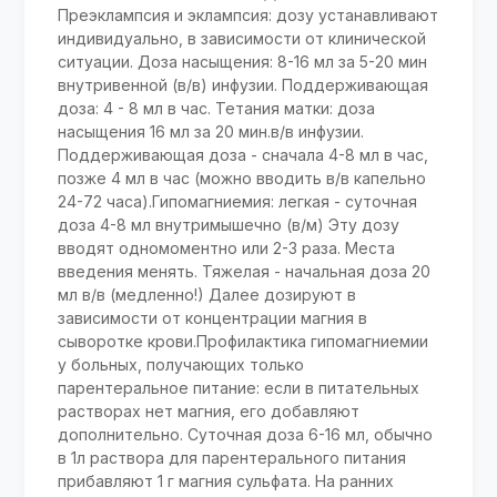
Преэклампсия и эклампсия: дозу устанавливают
индивидуально, в зависимости от клинической
ситуации. Доза насыщения: 8-16 мл за 5-20 мин
внутривенной (в/в) инфузии. Поддерживающая
доза: 4 - 8 мл в час. Тетания матки: доза
насыщения 16 мл за 20 мин.в/в инфузии.
Поддерживающая доза - сначала 4-8 мл в час,
позже 4 мл в час (можно вводить в/в капельно
24-72 часа).Гипомагниемия: легкая - суточная
доза 4-8 мл внутримышечно (в/м) Эту дозу
вводят одномоментно или 2-3 раза. Места
введения менять. Тяжелая - начальная доза 20
мл в/в (медленно!) Далее дозируют в
зависимости от концентрации магния в
сыворотке крови.Профилактика гипомагниемии
у больных, получающих только
парентеральное питание: если в питательных
растворах нет магния, его добавляют
дополнительно. Суточная доза 6-16 мл, обычно
в 1л раствора для парентерального питания
прибавляют 1 г магния сульфата. На ранних