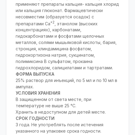
применяют препараты кальция- кальция хлорид
или кальция глюконат. Фармацевтически
несовместим (образуется осадок) с
+2
препаратами Са
, этанолом (высоких
концентрациях), карбонатами,
гидокарбонатами и фосфатами щелочных
металлов, солями мышьяковой кислоты, бария,
стронция, клиндамицина фосфатом,
гидрокортизона натрия, сукцинатом,
полимиксина В сульфатом, прокаина
гидрохлоридом, салицилатами и тартратами.
ФОРМА ВЫПУСКА
25% раствор для инъекций, по 5 мл и по 10 мл в
ампулах.
УСЛОВИЯ ХРАНЕНИЯ
В защищенном от света месте, при
температуре не выше 25 °C.
Хранить в недоступном для детей месте.
СРОК ГОДНОСТИ
3 года. Не употреблять после истечения
указанного на упаковке срока годности.