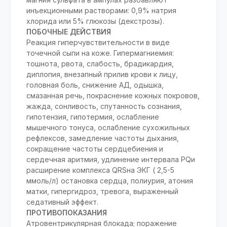
инъекционными растворами: 0,9% натрия
хлорида или 5% глюкозы (декстрозы).
ПОБОЧНЫЕ ДЕЙСТВИЯ
Реакция гиперчувствительности в виде
точечной сыпи на коже. Гипермагниемия:
тошнота, рвота, слабость, брадикардия,
диплопия, внезапный прилив крови к лицу,
головная боль, снижение АД, одышка,
смазанная речь, покраснение кожных покровов,
жажда, сонливость, спутанность сознания,
гипотензия, гипотермия, ослабление
мышечного тонуса, ослабление сухожильных
рефлексов, замедление частоты дыхания,
сокращение частоты сердцебиения и
сердечная аритмия, удлинение интервала PQи
расширение комплекса QRSна ЭКГ ( 2,5-5
ммоль/л) остановка сердца, полиурия, атония
матки, гипергидроз, тревога, выраженный
седативный эффект.
ПРОТИВОПОКАЗАНИЯ
Атровентрикулярная блокада; поражение