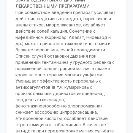
ЛЕКАРСТВЕННЫМИ ПРЕПАРАТАМИ
При совместном введении препарат усиливает
действие седативных средств, наркотиков и
анальгетиков, миорелаксантов, ослабляет
действие солей кальция. Сочетание с
нифедипином (Коринфар, Адалат, Нифекард и
др.) может привести к тяжелой гипотензии и
блокаде нервно-мышечной проводимости.
Описан случай остановки дыхания при
применении гентамицина у грудного ребенка с
повышенной концентрацией магния в плазме
крови на фоне терапии магния сульфатом.
Уменьшает эффективность пероральных
антикоагулянтов (в т.ч. кумариновых
производных или дериватов индандиона),
сердечных гликозидов,
фенотиазинов(особенно хлорпромазина)
снижает абсорбцию ципрофлоксацина,
этидроновой кислоты, ослабляет действие
стрептомицина и тобрамицина. В качестве
антидота при передозировке магния сульфата