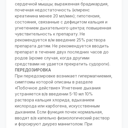
сердечной мышцы; выраженная брадикардия,
почечная недостаточность (клиренс
креатинина менее 20 мл/мин); гипотензия,
состояния, связанные с дефицитом кальция и
угнетением дыхательного центра; повышенная
чувствительность к препарату. Не
рекомендуется в/м введение 25% раствора
препарата детям. Не рекомендуется вводить
препарат в течение двух последних часов до
родов (кроме случая, когда другими
средствами не удается прекратить судороги).
ПЕРЕДОЗИРОВКА
При передозировке возникает гипермагниемия,
симптомы которой описаны в разделе
«Побочное действие» Угнетение дыхания
устраняется в/в введении 5-10 мл 10%
раствора кальция хлорида, вдыханием
кислорода или карбогена, искусственным
дыханием. Если функция почек нормальная,
вводят в/в капельно физиологический раствор
и форсируют диурез маннитолом. При