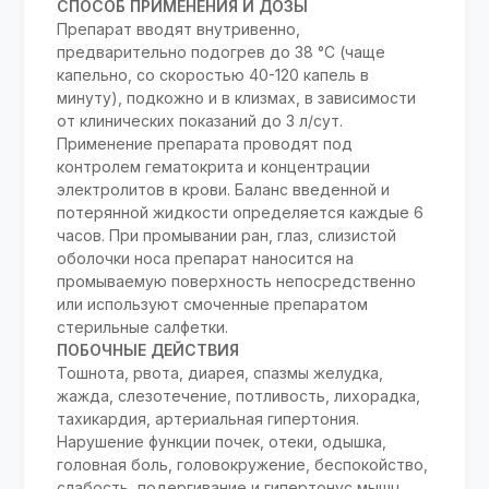
СПОСОБ ПРИМЕНЕНИЯ И ДОЗЫ
Препарат вводят внутривенно,
предварительно подогрев до 38 °С (чаще
капельно, со скоростью 40-120 капель в
минуту), подкожно и в клизмах, в зависимости
от клинических показаний до 3 л/сут.
Применение препарата проводят под
контролем гематокрита и концентрации
электролитов в крови. Баланс введенной и
потерянной жидкости определяется каждые 6
часов. При промывании ран, глаз, слизистой
оболочки носа препарат наносится на
промываемую поверхность непосредственно
или используют смоченные препаратом
стерильные салфетки.
ПОБОЧНЫЕ ДЕЙСТВИЯ
Тошнота, рвота, диарея, спазмы желудка,
жажда, слезотечение, потливость, лихорадка,
тахикардия, артериальная гипертония.
Нарушение функции почек, отеки, одышка,
головная боль, головокружение, беспокойство,
слабость, подергивание и гипертонус мышц.