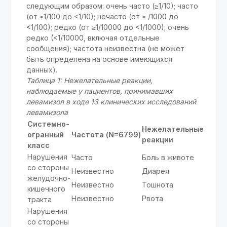
следующим образом: очень часто (≥1/10); часто
(от ≥1/100 до <1/10); нечасто (от ≥ /1000 до
<1/100); редко (от ≥1/10000 до <1/1000); очень
редко (<1/10000, включая отдельные
сообщения); частота неизвестна (не может
быть определена на основе имеющихся
данных).
Таблица 1: Нежелательные реакции,
наблюдаемые у пациентов, принимавших
левамизол в ходе 13 клинических исследований
левамизола
Системно-
Нежелательные
огранный
Частота
(N=6799)
реакции
класс
Нарушения
Часто
Боль в животе
со стороны
Неизвестно
Диарея
желудочно-
Неизвестно
Тошнота
кишечного
Неизвестно
Рвота
тракта
Нарушения
со стороны