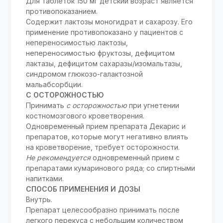
Для таблеток 150 мг детский возраст является
противопоказанием.
Содержит лактозы моногидрат и сахарозу. Его
применение противопоказано у пациентов с
непереносимостью лактозы,
непереносимостью фруктозы, дефицитом
лактазы, дефицитом сахаразы/изомальтазы,
синдромом глюкозо-галактозной
мальабсорбции.
С ОСТОРОЖНОСТЬЮ
Принимать
с осторожностью
при угнетении
костномозгового кроветворения.
Одновременный прием препарата Декарис и
препаратов, которые могут негативно влиять
на кроветворение, требует осторожности.
Не рекомендуется
одновременный прием с
препаратами кумаринового ряда; со спиртными
напитками.
СПОСОБ ПРИМЕНЕНИЯ И ДОЗЫ
Внутрь.
Препарат целесообразно принимать после
легкого перекуса с небольшим количеством