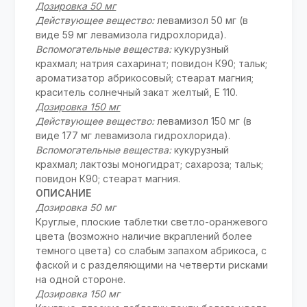
Дозировка 50 мг
Действующее вещество:
левамизол 50 мг (в
виде 59 мг левамизола гидрохлорида).
Вспомогательные вещества:
кукурузный
крахмал; натрия сахаринат; повидон К90; тальк;
ароматизатор абрикосовый; стеарат магния;
краситель солнечный закат желтый, Е 110.
Дозировка 150 мг
Действующее вещество:
левамизол 150 мг (в
виде 177 мг левамизола гидрохлорида).
Вспомогательные вещества:
кукурузный
крахмал; лактозы моногидрат; сахароза; тальк;
повидон К90; стеарат магния.
ОПИСАНИЕ
Дозировка 50 мг
Круглые, плоские таблетки светло-оранжевого
цвета (возможно наличие вкраплений более
темного цвета) со слабым запахом абрикоса, с
фаской и с разделяющими на четверти рисками
на одной стороне.
Дозировка 150 мг