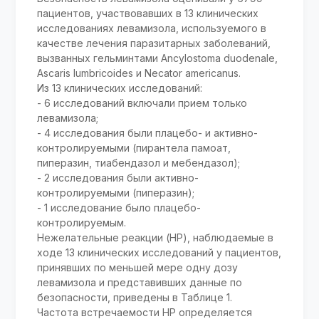
пациентов, участвовавших в 13 клинических
исследованиях левамизола, используемого в
качестве лечения паразитарных заболеваний,
вызванных гельминтами Ancylostoma duodenale,
Ascaris lumbricoides и Necator americanus.
Из 13 клинических исследований:
- 6 исследований включали прием только
левамизола;
- 4 исследования были плацебо- и активно-
контролируемыми (пирантела памоат,
пиперазин, тиабендазол и мебендазол);
- 2 исследования были активно-
контролируемыми (пиперазин);
- 1 исследование было плацебо-
контролируемым.
Нежелательные реакции (HP), наблюдаемые в
ходе 13 клинических исследований у пациентов,
принявших по меньшей мере одну дозу
левамизола и представивших данные по
безопасности, приведены в Таблице 1.
Частота встречаемости HP определяется