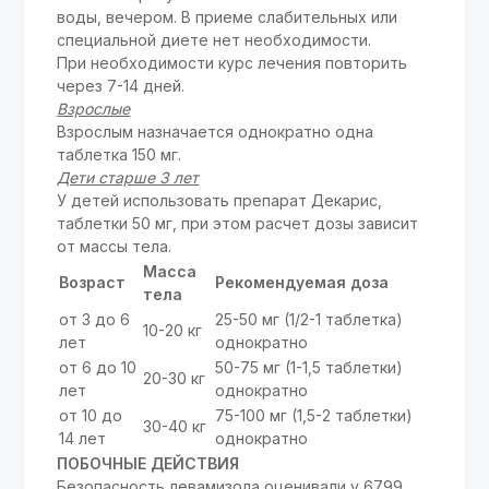
воды, вечером. В приеме слабительных или
специальной диете нет необходимости.
При необходимости курс лечения повторить
через 7-14 дней.
Взрослые
Взрослым назначается однократно одна
таблетка 150 мг.
Дети старше 3 лет
У детей использовать препарат Декарис,
таблетки 50 мг, при этом расчет дозы зависит
от массы тела.
Масса
Возраст
Рекомендуемая доза
тела
от 3 до 6
25-50 мг (1/2-1 таблетка)
10-20 кг
лет
однократно
от 6 до 10
50-75 мг (1-1,5 таблетки)
20-30 кг
лет
однократно
от 10 до
75-100 мг (1,5-2 таблетки)
30-40 кг
14 лет
однократно
ПОБОЧНЫЕ ДЕЙСТВИЯ
Безопасность левамизола оценивали у 6799