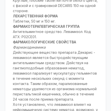
Круглые, плоские таблетки почти белого цвета,
с фаской и с гравировкой DECARIS 150 на одной
стороне.
ЛЕКАРСТВЕННАЯ ФОРМА
Таблетки, 50 мг и 150 мг.
ФАРМАКОТЕРАПЕВТИЧЕСКАЯ ГРУППА
Антигельминтное средство. Левамизол. Код
АТХ: P02CE01.
ФАРМАКОЛОГИЧЕСКИЕ СВОЙСТВА
Фармакодинамика
Действующее вещество препарата Декарис -
левамизол является быстродействующим
антигельминтным средством. Действуя на
ганглиоподобные образования нематод,
левамизол парализует мускулатуру гельминтов
в течение нескольких секунд с момента
контакта. Таким образом, парализованные
нематоды удаляются из организма нормальной
перистальтикой кишечника, обычно в течение
24 часов после приема препарата.
Хотя установлено, что левамизол влияет на
нейромышечную систему нематод, возможно, у