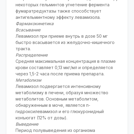
некоторых гельминтов угнетение фермента
фумаратредуктазы также способствует
антигельминтному эффекту левамизола.
Фармакокинетика
Всасывание
Левамизол при приеме внутрь в дозе 50 мг
быстро всасывается из желудочно-кишечного
тракта.
Распределение
Средняя максимальная концентрация в плазме
крови составляет 0,13 мкг/мл и определяется
через 1,5-2 часа после приема препарата.
Метаболизм
Левамизол подвергается интенсивному
метаболизму в печени, образуя множество
метаболитов. Основным метаболитом,
обнаруженным в моче, является п-
гидроксилевамизол и его глюкуронидный
конъюгат (12% от дозы).
Выведение
Период полувыведения из организма