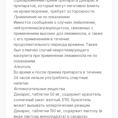
Одновременный прием препарата Декарис и
препаратов, которые могут негативно влиять
на кроветворение, требует осторожности.
Применение не по показаниям
Имеются сообщения о случаях лейкопении,
нейтропении/агранулоцитоза, связанных с
применением высоких доз левамизола, а также
с его применением в течение
продолжительного периода времени. Также
был отмечен случай некротизирующего
васкулита при применении левамизола не по
показаниям.
Алкоголь
Во время и после приема препарата в течение
24 часов нельзя употреблять спиртные
напитки.
Вспомогательные вещества
Декарис, таблетки 50 мг, содержит краситель
солнечный закат желтый, Е110. Краситель
может вызывать аллергические реакции.
Декарис, таблетки 150 мг, содержит лактозу (в
виде лактозы моногидрата) и сахарозу.