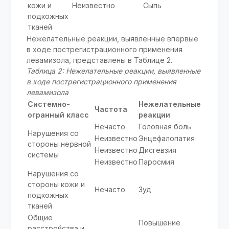
кожи и
Неизвестно
Сыпь
подкожных
тканей
Нежелательные реакции, выявленные впервые
в ходе пострегистрационного применения
левамизола, представлены в Таблице 2.
Таблица 2: Нежелательные реакции, выявленные
в ходе пострегистрационного применения
левамизола
Системно-
Нежелательные
Частота
огранный класс
реакции
Нечасто
Головная боль
Нарушения со
Неизвестно
Энцефалопатия
стороны нервной
Неизвестно
Дисгевзия
системы
Неизвестно
Паросмия
Нарушения со
стороны кожи и
Нечасто
Зуд
подкожных
тканей
Общие
Повышение
расстройства и