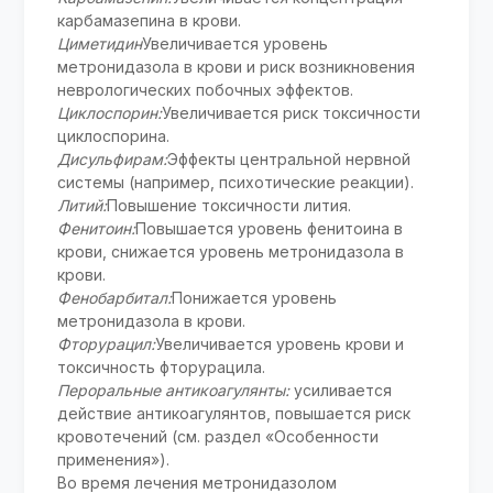
карбамазепина в крови.
Циметидин
Увеличивается уровень
метронидазола в крови и риск возникновения
неврологических побочных эффектов.
Циклоспорин:
Увеличивается риск токсичности
циклоспорина.
Дисульфирам:
Эффекты центральной нервной
системы (например, психотические реакции).
Литий:
Повышение токсичности лития.
Фенитоин:
Повышается уровень фенитоина в
крови, снижается уровень метронидазола в
крови.
Фенобарбитал:
Понижается уровень
метронидазола в крови.
Фторурацил:
Увеличивается уровень крови и
токсичность фторурацила.
Пероральные антикоагулянты:
усиливается
действие антикоагулянтов, повышается риск
кровотечений (см. раздел «Особенности
применения»).
Во время лечения метронидазолом