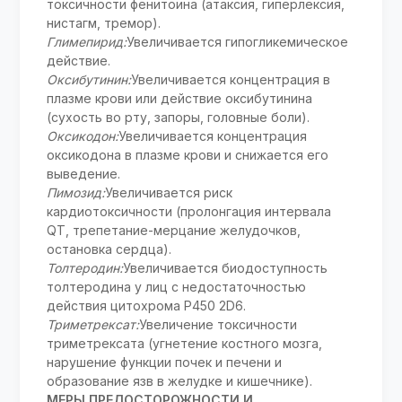
токсичности фенитоина (атаксия, гиперлексия,
нистагм, тремор).
Глимепирид:
Увеличивается гипогликемическое
действие.
Оксибутинин:
Увеличивается концентрация в
плазме крови или действие оксибутинина
(сухость во рту, запоры, головные боли).
Оксикодон:
Увеличивается концентрация
оксикодона в плазме крови и снижается его
выведение.
Пимозид:
Увеличивается риск
кардиотоксичности (пролонгация интервала
QT, трепетание-мерцание желудочков,
остановка сердца).
Толтеродин:
Увеличивается биодоступность
толтеродина у лиц с недостаточностью
действия цитохрома P450 2D6.
Триметрексат:
Увеличение токсичности
триметрексата (угнетение костного мозга,
нарушение функции почек и печени и
образование язв в желудке и кишечнике).
МЕРЫ ПРЕДОСТОРОЖНОСТИ И