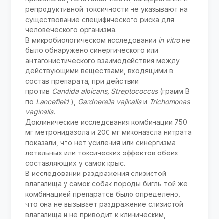
репродуктивной токсичности не указывают на
существование специфического риска для
человеческого организма.
В микробиологическом исследовании
in vitro
не
было обнаружено синергического или
антагонистического взаимодействия между
действующими веществами, входящими в
состав препарата, при действии
против
Candida albicans, Streptococcus
(грамм B
по
Lancefield
),
Gardnerella vajinalis
и
Trichomonas
vaginalis.
Доклинические исследования комбинации 750
мг метронидазола и 200 мг миконазола нитрата
показали, что нет усиления или синергизма
летальных или токсических эффектов обеих
составляющих у самок крыс.
В исследовании раздражения слизистой
влагалища у самок собак породы бигль той же
комбинацией препаратов было определено,
что она не вызывает раздражение слизистой
влагалища и не приводит к клиническим,