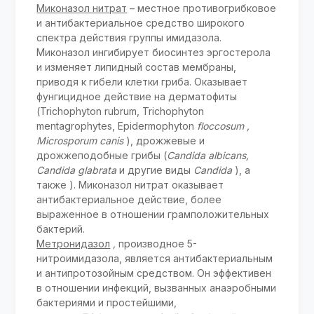
Миконазол нитрат
– местное противогрибковое
и антибактериальное средство широкого
спектра действия группы имидазола.
Миконазол ингибирует биосинтез эргостерола
и изменяет липидный состав мембраны,
приводя к гибели клетки гриба. Оказывает
фунгицидное действие на дерматофиты
(Trichophyton rubrum, Trichophyton
mentagrophytes, Epidermophyton
floccosum
,
Microsporum canis
), дрожжевые и
дрожжеподобные грибы (
Candida albicans,
Candida glabrata
и другие виды
Candida
), а
также ). Миконазол нитрат оказывает
антибактериальное действие, более
выраженное в отношении грамположительных
бактерий.
Метронидазол
,
производное 5-
нитроимидазола, является антибактериальным
и антипротозойным средством. Он эффективен
в отношении инфекций, вызванных анаэробными
бактериями и простейшими,