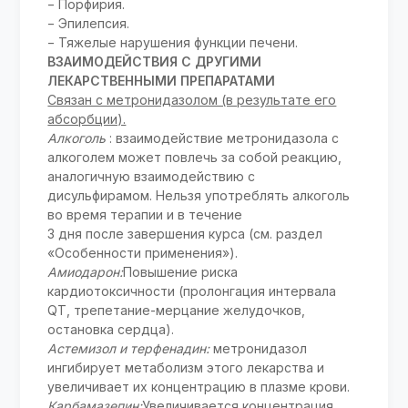
− Порфирия.
− Эпилепсия.
− Тяжелые нарушения функции печени.
ВЗАИМОДЕЙСТВИЯ С ДРУГИМИ
ЛЕКАРСТВЕННЫМИ ПРЕПАРАТАМИ
Связан с метронидазолом (в результате его
абсорбции).
Алкоголь
: взаимодействие метронидазола с
алкоголем может повлечь за собой реакцию,
аналогичную взаимодействию с
дисульфирамом. Нельзя употреблять алкоголь
во время терапии и в течение
3 дня после завершения курса (см. раздел
«Особенности применения»).
Амиодарон:
Повышение риска
кардиотоксичности (пролонгация интервала
QT, трепетание-мерцание желудочков,
остановка сердца).
Астемизол и терфенадин:
метронидазол
ингибирует метаболизм этого лекарства и
увеличивает их концентрацию в плазме крови.
Карбамазепин:
Увеличивается концентрация