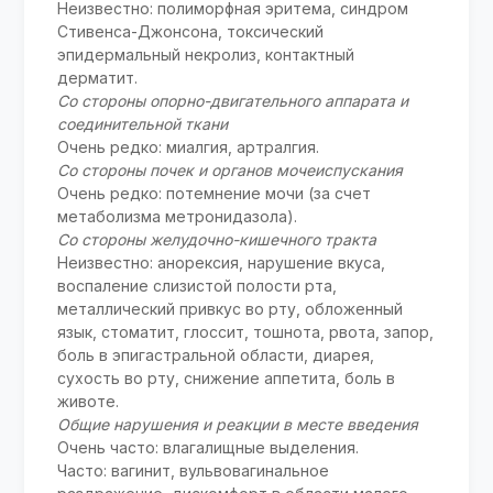
Неизвестно: полиморфная эритема, синдром
Стивенса-Джонсона, токсический
эпидермальный некролиз, контактный
дерматит.
Со стороны опорно-двигательного аппарата и
соединительной ткани
Очень редко: миалгия, артралгия.
Со стороны почек и органов мочеиспускания
Очень редко: потемнение мочи (за счет
метаболизма метронидазола).
Со стороны желудочно-кишечного тракта
Неизвестно: анорексия, нарушение вкуса,
воспаление слизистой полости рта,
металлический привкус во рту, обложенный
язык, стоматит, глоссит, тошнота, рвота, запор,
боль в эпигастральной области, диарея,
сухость во рту, снижение аппетита, боль в
животе.
Общие нарушения и реакции в месте введения
Очень часто: влагалищные выделения.
Часто: вагинит, вульвовагинальное