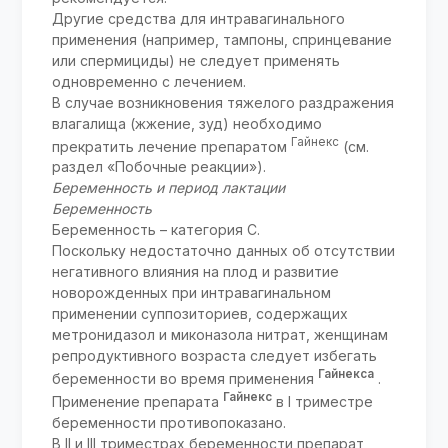
Другие средства для интравагинального
применения (например, тампоны, спринцевание
или спермициды) не следует применять
одновременно с лечением.
В случае возникновения тяжелого раздражения
влагалища (жжение, зуд) необходимо
Гайнекс
прекратить лечение препаратом
(см.
раздел «Побочные реакции»).
Беременность и период лактации
Беременность
Беременность – категория C.
Поскольку недостаточно данных об отсутствии
негативного влияния на плод и развитие
новорожденных при интравагинальном
применении суппозиториев, содержащих
метронидазол и миконазола нитрат, женщинам
репродуктивного возраста следует избегать
Гайнекса
беременности во время применения
.
Гайнекс
Применение препарата
в I триместре
беременности противопоказано.
В ІІ и ІІІ триместрах беременности препарат