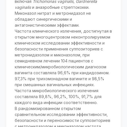
включая
Trichomonas vaginalis, Gardnerella
vaginalis
и анаэробные стрептококки.
Миконазол нитрат и метронидазол не
обладают синергическими и
антагонистическими эффектами.
Частота клинического излечения, достигнутая в
открытом многоцентровом неконтролируемом
клиническом исследовании эффективности и
безопасности применения суппозиториев с
метронидазолом и миконазолом, при
семидневном лечении 104 пациентов с
клиническим/микробиологическим диагнозом
вагинита составляла 96,6% при кандидозином.
97,3% при трихомонадном вагините и 98,5%
при смешанных вагинальных инфекциях.
Частота микробиологического излечения
составляла 89,8%, 96,2%, 100%, 91,7% для
каждого вида инфекции соответственно.
В рандомизированном открытом
сравнительном исследовании эффективности,
безопасности и переносимости суппозиториев
с метронидазолом и миконазолом частота