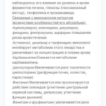
наблюдалось его влияние на уровень в крови
ферментов печени, глюкозы (гексокиназный
метод), теофиллина и прокаинамида.
Связанные с миконазолом нитратом
(вследствие особенностей его абсорбции).
Аценокумарол, анисиндион, дикумарол,
фенидион, фенпрокумон, варфарин:
повышение
риска кровотечения.
Астемизол, цизаприд и терфенадин:
миконазол
ингибирует метаболизм этого лекарства и
увеличивает их концентрацию в плазме крови.
Карбамазепин:
Снижается метаболизм
карбамазепина.
Циклоспорин:
Увеличивается риск токсичности
циклоспорина (дисфункция почек, холестаз,
парестезия).
Фентанил:
Увеличивается или пролонгируется
действие опиоидов (угнетение центральной
нервной системы, депрессия, угнетение
функции дыхания).
Фенитоин и фосфенитоин:
увеличивается риск