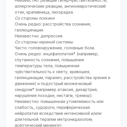
Неизвестно: реакции гиперчувствительности,
аллергические реакции, ангионевротический
отек, крапивница, лихорадка.
Со стороны психики
Очень редко: расстройства сознания,
галлюцинации.
Неизвестно: депрессия.
Со стороны нервной системы
Часто: головокружение, головные боли.
Очень редко: энцефалопатия* (например,
спутанность сознания, повышение
температуры тела, повышенная
чувствительность к свету, кривошея,
галлюцинации, паралич, расстройства зрения и
движения) и подострый мозжечковый
синдром* (например атаксия, дизартрия,
нарушения походки, нистагм, тремор).
Неизвестно: повышенная утомляемость или
слабость, судороги, периферическая
нейропатия вследствие интенсивной и/или
длительной терапии метронидазолом,
асептический менингит.