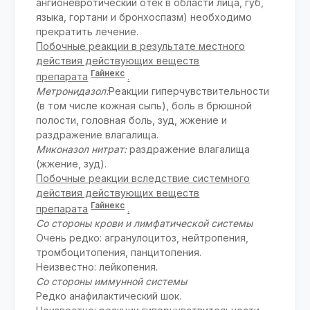
ангионевротический отек в области лица, губ,
языка, гортани и бронхоспазм) необходимо
прекратить лечение.
Побочные реакции в результате местного
действия действующих веществ
Гайнекс
препарата
.
Метронидазол:
Реакции гиперчувствительности
(в том числе кожная сыпь), боль в брюшной
полости, головная боль, зуд, жжение и
раздражение влагалища.
Миконазол нитрат:
раздражение влагалища
(жжение, зуд).
Побочные реакции вследствие системного
действия действующих веществ
Гайнекс
препарата
.
Со стороны крови и лимфатической системы
Очень редко: агранулоцитоз, нейтропения,
тромбоцитопения, панцитопения.
Неизвестно: лейкопения.
Со стороны иммунной системы
Редко анафилактический шок.