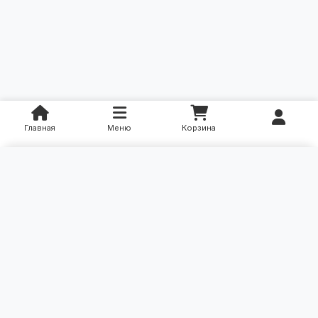
Главная
Меню
Корзина
×
Категории
Уход за больными
Контакты: (90) 331-61-00
Ортопедические изделия