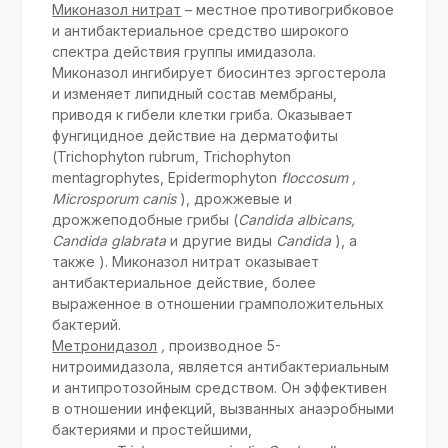
Миконазол нитрат
– местное противогрибковое
и антибактериальное средство широкого
спектра действия группы имидазола.
Миконазол ингибирует биосинтез эргостерола
и изменяет липидный состав мембраны,
приводя к гибели клетки гриба. Оказывает
фунгицидное действие на дерматофиты
(Trichophyton rubrum, Trichophyton
mentagrophytes, Epidermophyton
floccosum
,
Microsporum canis
), дрожжевые и
дрожжеподобные грибы (
Candida albicans,
Candida glabrata
и другие виды
Candida
), а
также ). Миконазол нитрат оказывает
антибактериальное действие, более
выраженное в отношении грамположительных
бактерий.
Метронидазол
,
производное 5-
нитроимидазола, является антибактериальным
и антипротозойным средством. Он эффективен
в отношении инфекций, вызванных анаэробными
бактериями и простейшими,