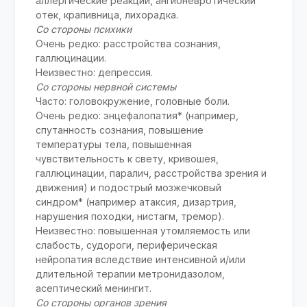
аллергические реакции, ангионевротический
отек, крапивница, лихорадка.
Со стороны психики
Очень редко: расстройства сознания,
галлюцинации.
Неизвестно: депрессия.
Со стороны нервной системы
Часто: головокружение, головные боли.
Очень редко: энцефалопатия* (например,
спутанность сознания, повышение
температуры тела, повышенная
чувствительность к свету, кривошея,
галлюцинации, паралич, расстройства зрения и
движения) и подострый мозжечковый
синдром* (например атаксия, дизартрия,
нарушения походки, нистагм, тремор).
Неизвестно: повышенная утомляемость или
слабость, судороги, периферическая
нейропатия вследствие интенсивной и/или
длительной терапии метронидазолом,
асептический менингит.
Со стороны органов зрения