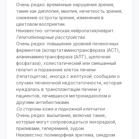
Очень редко: временные нарушения зрения,
такие как диплопия, миопия, нечеткость зрения,
снижение остроты зрения, изменения в
цветовом восприятии.
Неизвестно: оптическая нейропатия/неврит.
Гепатобилиарные расстройства
Очень редко: повышение уровней печеночных
ферментов (аспартатаминотрансфераза (АСТ),
аланинаминотрансфераза (АЛТ), щелочная
фосфатаза), холестатический или смешанный
гепатит и поражение клеток печени
(гепатоцитов), иногда с желтухой; сообщали о
случаях печеночной недостаточности, которая
нуждалась в трансплантации печени у
пациентов, лечившихся метронидазолом и
другими антибиотиками.
Со стороны кожи и подкожной клетчатки
Очень редко: высыпания, включая такие,
которые могут сопровождаться лихорадкой,
приливами, гиперемией, зудом.
Неизвестно: полиморфная эритема, синдром