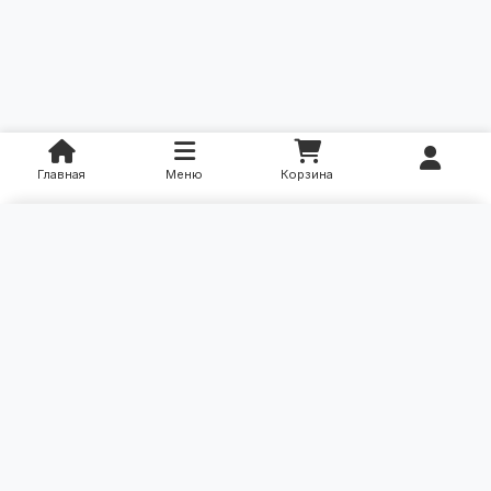
Главная
Меню
Корзина
×
Категории
Уход за больными
Контакты: (90) 331-61-00
Ортопедические изделия
Эл. почта: support@akmalfarm.uz
Игрушки