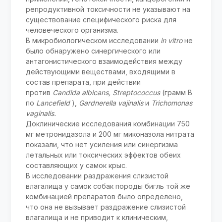
репродуктивной токсичности не указывают на
существование специфического риска для
человеческого организма.
В микробиологическом исследовании
in vitro
не
было обнаружено синергического или
антагонистического взаимодействия между
действующими веществами, входящими в
состав препарата, при действии
против
Candida albicans, Streptococcus
(грамм B
по
Lancefield
),
Gardnerella vajinalis
и
Trichomonas
vaginalis.
Доклинические исследования комбинации 750
мг метронидазола и 200 мг миконазола нитрата
показали, что нет усиления или синергизма
летальных или токсических эффектов обеих
составляющих у самок крыс.
В исследовании раздражения слизистой
влагалища у самок собак породы бигль той же
комбинацией препаратов было определено,
что она не вызывает раздражение слизистой
влагалища и не приводит к клиническим,