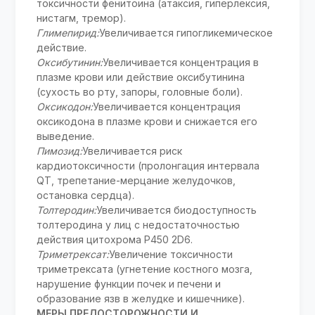
токсичности фенитоина (атаксия, гиперлексия,
нистагм, тремор).
Глимепирид:
Увеличивается гипогликемическое
действие.
Оксибутинин:
Увеличивается концентрация в
плазме крови или действие оксибутинина
(сухость во рту, запоры, головные боли).
Оксикодон:
Увеличивается концентрация
оксикодона в плазме крови и снижается его
выведение.
Пимозид:
Увеличивается риск
кардиотоксичности (пролонгация интервала
QT, трепетание-мерцание желудочков,
остановка сердца).
Толтеродин:
Увеличивается биодоступность
толтеродина у лиц с недостаточностью
действия цитохрома P450 2D6.
Триметрексат:
Увеличение токсичности
триметрексата (угнетение костного мозга,
нарушение функции почек и печени и
образование язв в желудке и кишечнике).
МЕРЫ ПРЕДОСТОРОЖНОСТИ И