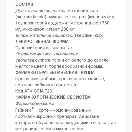
СОСТАВ
Действующие вещества:
метронидазол
(metronidazole), миконазол нитрат (miconazole);
1 суппозиторий содержит метронидазол 750
мг, миконазол нитрат 200 мг;
Вспомогательное вещество:
твердый жир.
ЛЕКАРСТВЕННАЯ ФОРМА
Суппозитории вагинальные.
Основные физико-химические
свойства
суппозитории от белого до светло-
желтого цвета, торпедообразной формы.
ФАРМАКОТЕРАПЕВТИЧЕСКАЯ ГРУППА
Противомикробные, противопротозойные,
противогрибковые средства.
Код ATX G01A F20.
ФАРМАКОЛОГИЧЕСКИЕ СВОЙСТВА
Фармакодинамика
®
Гайнекс
Форте – комбинированный
противомикробный препарат, действие
которого обусловлено входящими в его состав
метронидазолом и миконазолом.