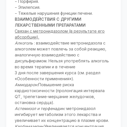
− Порфирия.
− Эпилепсия.
− Тяжелые нарушения функции печени.
ВЗАИМОДЕЙСТВИЯ С ДРУГИМИ
ЛЕКАРСТВЕННЫМИ ПРЕПАРАТАМИ
Связан с метронидазолом (в результате его
абсорбции).
Алкоголь
: взаимодействие метронидазола с
алкоголем может повлечь за собой реакцию,
аналогичную взаимодействию с
дисульфирамом. Нельзя употреблять алкоголь
во время терапии и в течение
3 дня после завершения курса (см. раздел
«Особенности применения»).
Амиодарон:
Повышение риска
кардиотоксичности (пролонгация интервала
QT, трепетание-мерцание желудочков,
остановка сердца).
Астемизол и терфенадин:
метронидазол
ингибирует метаболизм этого лекарства и
увеличивает их концентрацию в плазме крови.
Карбамазепин:
Увеличивается концентрация