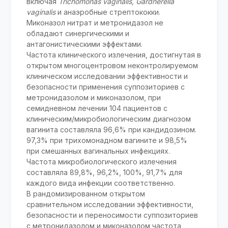
включая
Trichomonas vaginalis, Gardnerella
vaginalis
и анаэробные стрептококки.
Миконазол нитрат и метронидазол не
обладают синергическими и
антагонистическими эффектами.
Частота клинического излечения, достигнутая в
открытом многоцентровом неконтролируемом
клиническом исследовании эффективности и
безопасности применения суппозиториев с
метронидазолом и миконазолом, при
семидневном лечении 104 пациентов с
клиническим/микробиологическим диагнозом
вагинита составляла 96,6% при кандидозином.
97,3% при трихомонадном вагините и 98,5%
при смешанных вагинальных инфекциях.
Частота микробиологического излечения
составляла 89,8%, 96,2%, 100%, 91,7% для
каждого вида инфекции соответственно.
В рандомизированном открытом
сравнительном исследовании эффективности,
безопасности и переносимости суппозиториев
с метронидазолом и миконазолом частота