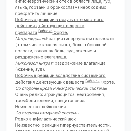
ангионевротический отек в области лица, губ,
языка, гортани и бронхоспазм) необходимо
прекратить лечение.
Побочные реакции в результате местного
действия действующих веществ
Гайнекс
препарата
Форте.
Метронидазол:
Реакции гиперчувствительности
(в том числе кожная сыпь), боль в брюшной
полости, головная боль, зуд, жжение и
раздражение влагалища.
Миконазол нитрат:
раздражение влагалища
(жжение, зуд).
Побочные реакции вследствие системного
Гайнекс
действия действующих веществ
Форте.
Со стороны крови и лимфатической системы
Очень редко: агранулоцитоз, нейтропения,
тромбоцитопения, панцитопения.
Неизвестно: лейкопения.
Со стороны иммунной системы
Редко анафилактический шок.
Неизвестно: реакции гиперчувствительности,