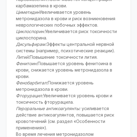
карбамазепина в крови.
Циметидин
Увеличивается уровень
метронидазола в крови и риск возникновения
неврологических побочных эффектов.
Циклоспорин:
Увеличивается риск токсичности
циклоспорина.
Дисульфирам:
Эффекты центральной нервной
системы (например, психотические реакции).
Литий:
Повышение токсичности лития.
Фенитоин:
Повышается уровень фенитоина в
крови, снижается уровень метронидазола в
крови.
Фенобарбитал:
Понижается уровень
метронидазола в крови.
Фторурацил:
Увеличивается уровень крови и
токсичность фторурацила.
Пероральные антикоагулянты:
усиливается
действие антикоагулянтов, повышается риск
кровотечений (см. раздел «Особенности
применения»).
Во время лечения метронидазолом