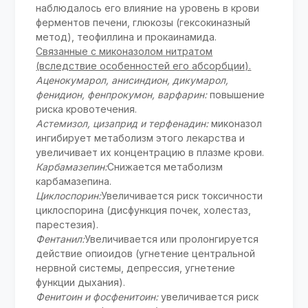
наблюдалось его влияние на уровень в крови
ферментов печени, глюкозы (гексокиназный
метод), теофиллина и прокаинамида.
Связанные с миконазолом нитратом
(вследствие особенностей его абсорбции).
Аценокумарол, анисиндион, дикумарол,
фенидион, фенпрокумон, варфарин:
повышение
риска кровотечения.
Астемизол, цизаприд и терфенадин:
миконазол
ингибирует метаболизм этого лекарства и
увеличивает их концентрацию в плазме крови.
Карбамазепин:
Снижается метаболизм
карбамазепина.
Циклоспорин:
Увеличивается риск токсичности
циклоспорина (дисфункция почек, холестаз,
парестезия).
Фентанил:
Увеличивается или пролонгируется
действие опиоидов (угнетение центральной
нервной системы, депрессия, угнетение
функции дыхания).
Фенитоин и фосфенитоин:
увеличивается риск