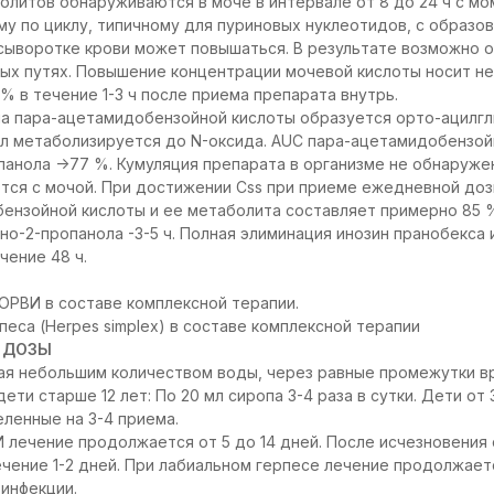
олитов обнаруживаются в моче в интервале от 8 до 24 ч с мо
у по циклу, типичному для пуриновых нуклеотидов, с образо
сыворотке крови может повышаться. В результате возможно 
ых путях. Повышение концентрации мочевой кислоты носит не
% в течение 1-3 ч после приема препарата внутрь.
а пара-ацетамидобензойной кислоты образуется орто-ацилгл
л метаболизируется до N-оксида. AUC пара-ацетамидобензой
анола ->77 %. Кумуляция препарата в организме не обнаружен
ся с мочой. При достижении Css при приеме ежедневной дозы
ензойной кислоты и ее метаболита составляет примерно 85 % 
но-2-пропанола -3-5 ч. Полная элиминация инозин пранобекса 
чение 48 ч.
 ОРВИ в составе комплексной терапии.
песа (Herpes simplex) в составе комплексной терапии
 ДОЗЫ
вая небольшим количеством воды, через равные промежутки вре
ети старше 12 лет: По 20 мл сиропа 3-4 раза в сутки. Дети от 3 
еленные на 3-4 приема.
И лечение продолжается от 5 до 14 дней. После исчезновения
чение 1-2 дней. При лабиальном герпесе лечение продолжаетс
инфекции.