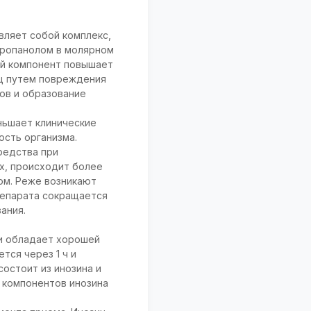
ляет собой комплекс,
пропанолом в молярном
ой компонент повышает
ц путем повреждения
ов и образование
ньшает клинические
ость организма.
редства при
ex, происходит более
ом. Реже возникают
репарата сокращается
ания.
 и обладает хорошей
тся через 1 ч и
состоит из инозина и
 компонентов инозина