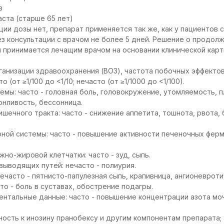
в
ста (старше 65 лет)
ии дозы нет, препарат применяется так же, как у пациентов 
з консультации с врачом не более 5 дней. Решение о продол
 принимается лечащим врачом на основании клинической карт
ганизации здравоохранения (ВОЗ), частота побочных эффекто
(от ≥1/100 до <1/10; нечасто (от ≥1/1000 до <1/100).
емы: часто - головная боль, головокружение, утомляемость, 
онливость, бессонница.
ечного тракта: часто - снижение аппетита, тошнота, рвота, б
ной системы: часто - повышение активности печеночных фер
но-жировой клетчатки: часто - зуд, сыпь.
выводящих путей: нечасто - полиурия.
ечасто - пятнисто-папулезная сыпь, крапивница, ангионевроти
то - боль в суставах, обострение подагры.
нтальные данные: часто - повышение концентрации азота мо
ость к инозину пранобексу и другим компонентам препарата;