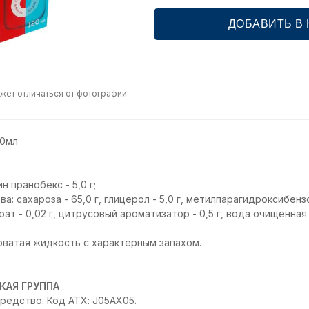
ДОБАВИТЬ В
жет отличаться от фотографии
20мл
н пранобекс - 5,0 г;
 сахароза - 65,0 г, глицерол - 5,0 г, метилпарагидроксибензоа
т - 0,02 г, цитрусовый ароматизатор - 0,5 г, вода очищенная 
оватая жидкость с характерным запахом.
КАЯ ГРУППА
едство. Код АТХ: J05AX05.