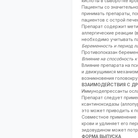
кислоты в сыворотке кров
Пациенты со значительн
принимать препараты, п
пациентов с острой пече
Препарат содержит мети
аллергические реакции (
необходимо учитывать п
Беременность и период л
Противопоказан беременн
Влияние на способность 
Влияние препарата на пс
и движущимися механизм
возникновения головокру
ВЗАИМОДЕЙСТВИЯ С ДР
Иммунодепрессанты осла
Препарат следует приме
ксантиноксидазы (аллопу
это может приводить к п
Совместное применение 
крови и удлиняет его пе
зидовудином может потр
ФОРМА ВЫПУСКА