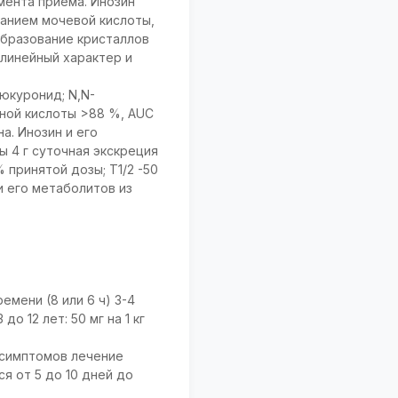
мента приема. Инозин
ванием мочевой кислоты,
образование кристаллов
линейный характер и
юкуронид; N,N-
ной кислоты >88 %, AUC
а. Инозин и его
 4 г суточная экскреция
принятой дозы; T1/2 -50
и его метаболитов из
мени (8 или 6 ч) 3-4
до 12 лет: 50 мг на 1 кг
 симптомов лечение
я от 5 до 10 дней до