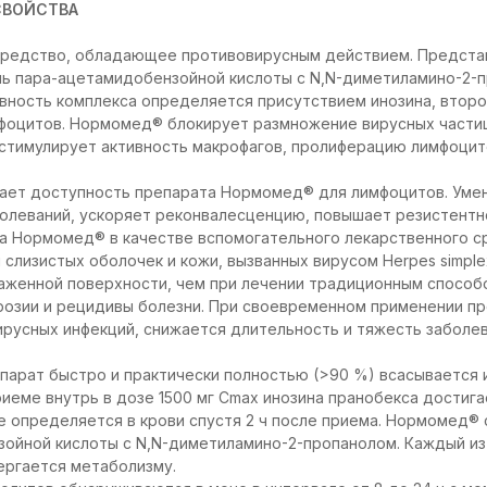
СВОЙСТВА
едство, обладающее противовирусным действием. Представ
ль пара-ацетамидобензойной кислоты с N,N-диметиламино-2-
ивность комплекса определяется присутствием инозина, втор
мфоцитов. Нормомед® блокирует размножение вирусных части
 стимулирует активность макрофагов, пролиферацию лимфоцит
ает доступность препарата Нормомед® для лимфоцитов. Уме
олеваний, ускоряет реконвалесценцию, повышает резистентн
а Нормомед® в качестве вспомогательного лекарственного с
слизистых оболочек и кожи, вызванных вирусом Herpes simpl
аженной поверхности, чем при лечении традиционным способ
эрозии и рецидивы болезни. При своевременном применении п
ирусных инфекций, снижается длительность и тяжесть заболев
парат быстро и практически полностью (>90 %) всасывается
иеме внутрь в дозе 1500 мг Cmax инозина пранобекса достигае
Не определяется в крови спустя 2 ч после приема. Нормомед® 
зойной кислоты с N,N-диметиламино-2-пропанолом. Каждый из
ергается метаболизму.