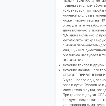
Практически 100 % метаб
подвергается метаболизм
концентрация которой в 
мочевой кислоты в мочев
может изменяться на ±10 
В результате метаболизм
диметиламино-2-пропано
N,N-диметиламино-2-проп
метаболиты экскретируют
с мочой пара-ацетамидоб
мин, T1/2 N,N-диметилами
организма наступает в те
ПОКАЗАНИЯ
Лечение гриппа и других
Лечение лабиального гер
СПОСОБ ПРИМЕНЕНИЯ И
Внутрь, после еды, запи
раза в сутки. Взрослые и д
массы тела в сутки, разд
При гриппе и других ОРВ
следует продолжить в те
исчезновения симптомов 