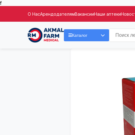
f
О Нас
Арендодателям
Вакансии
Наши аптеки
Новост
Каталог