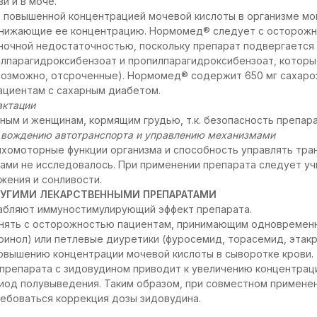
и и в моче.
о повышенной концентрацией мочевой кислоты в организме м
онижающие ее концентрацию. Нормомед® следует с осторожн
ночной недостаточностью, поскольку препарат подвергается 
лпарагидроксибензоат и пропилпарагидроксибензоат, которы
возможно, отсроченные). Нормомед® содержит 650 мг сахарозы
ациентам с сахарным диабетом.
актации
ым и женщинам, кормящим грудью, т.к. безопасность препара
к вождению автотранспорта и управлению механизмами
ихомоторные функции организма и способность управлять тр
ами не исследовалось. При применении препарата следует у
жения и сонливости.
УГИМИ ЛЕКАРСТВЕННЫМИ ПРЕПАРАТАМИ
бляют иммуностимулирующий эффект препарата.
нять с осторожностью пациентам, принимающим одновремен
ринол) или петлевые диуретики (фуросемид, торасемид, этакри
овышению концентрации мочевой кислоты в сыворотке крови.
препарата с зидовудином приводит к увеличению концентраци
риод полувыведения. Таким образом, при совместном примене
ебоваться коррекция дозы зидовудина.