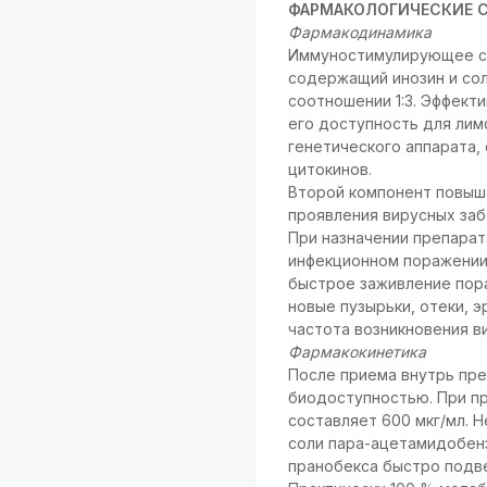
ФАРМАКОЛОГИЧЕСКИЕ 
Фармакодинамика
Иммуностимулирующее ср
содержащий инозин и со
соотношении 1:3. Эффект
его доступность для ли
генетического аппарата,
цитокинов.
Второй компонент повыш
проявления вирусных заб
При назначении препарат
инфекционном поражении 
быстрое заживление пор
новые пузырьки, отеки, 
частота возникновения в
Фармакокинетика
После приема внутрь пре
биодоступностью. При пр
составляет 600 мкг/мл. 
соли пара-ацетамидобен
пранобекса быстро подв