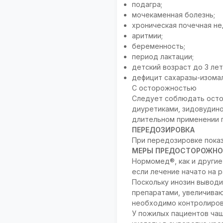
подагра;
мочекаменная болезнь;
хроническая почечная не
аритмии;
беременность;
период лактации;
детский возраст до 3 лет 
дефицит сахаразы-изомал
С осторожностью
Следует соблюдать осто
диуретиками, зидовудино
длительном применении 
ПЕРЕДОЗИРОВКА
При передозировке показ
МЕРЫ ПРЕДОСТОРОЖНО
Нормомед®, как и другие
если лечение начато на р
Поскольку инозин выводи
препаратами, увеличива
необходимо контролиров
У пожилых пациентов чащ