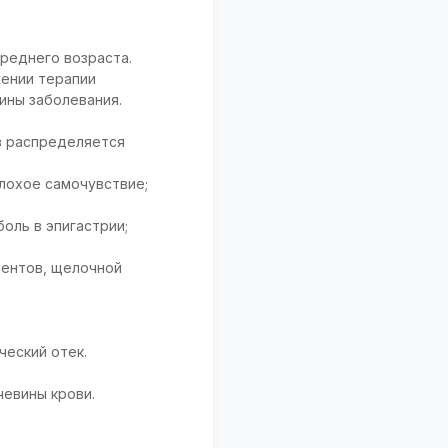
среднего возраста.
жении терапии
ины заболевания.
в распределяется
плохое самочувствие;
оль в эпигастрии;
ментов, щелочной
ческий отек.
чевины крови.