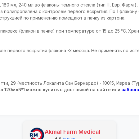
, 180 мл, 240 мл во флаконы темного стекла (тип III, Евр. Фарм.
з полипропилена с контролем первого вскрытия. По 1 флакону
струкцией по применению помещают в пачку из картона.
паковке (флакон в пачке) при температуре от 15 до 25 °С. Хра
сле первого вскрытия флакона -3 месяца. Не применять по ист
ти, 29 (местность Локалита Сан Бернардо) - 10015, Ивреа (Ту
л 120мл№1 можно купить с доставкой на сайте или
заброн
Akmal Farm Medical