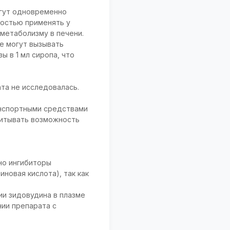
огут одновременно
остью применять у
метаболизму в печени.
е могут вызывать
 в 1 мл сиропа, что
та не исследовалась.
анспортными средствами
читывать возможность
но ингибиторы
новая кислота), так как
и зидовудина в плазме
нии препарата с