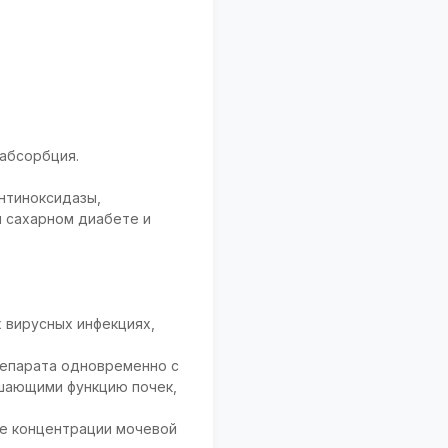
ьабсорбция.
нтиноксидазы,
и сахарном диабете и
 вирусных инфекциях,
препарата одновременно с
шающими функцию почек,
ие концентрации мочевой