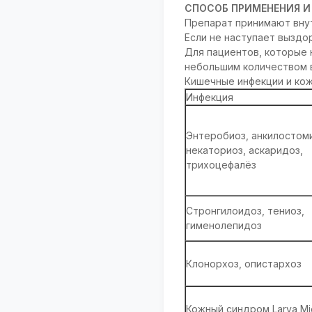
СПОСОБ ПРИМЕНЕНИЯ И
Препарат принимают внут
Если не наступает выздо
Для пациентов, которые 
небольшим количеством 
Кишечные инфекции и кож
Инфекция
Энтеробиоз, анкилостом
некаториоз, аскаридоз,
трихоцефалёз
Стронгилоидоз, тениоз,
гименолепидоз
Клонорхоз, опистархоз
Кожный синдром Larva Mi