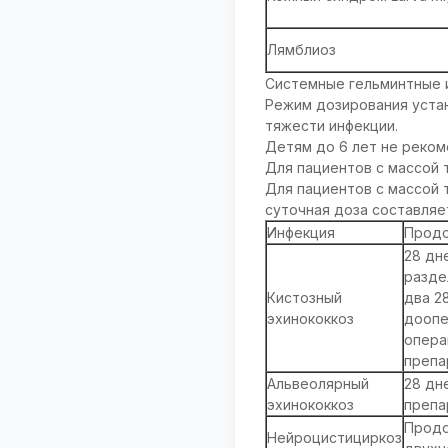
Лямблиоз
Системные гельминтные 
Режим дозирования устан
тяжести инфекции.
Детям до 6 лет не реком
Для пациентов с массой т
Для пациентов с массой т
суточная доза составляет
Инфекция
Продо
28 дн
разде
Кистозный
два 2
эхинококкоз
доопе
опера
препа
Альвеолярный
28 дн
эхинококкоз
препа
Продо
Нейроцистициркоз