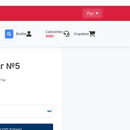
Callcenter:
Войти
Корзина
1080
мг №5
аты