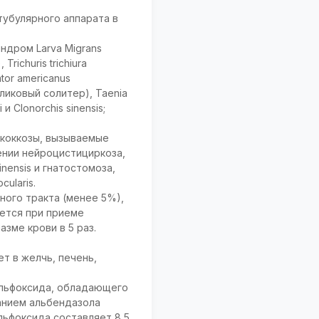
тубулярного аппарата в
ндром Larva Migrans
richuris trichiura
tor americanus
рликовый солитер), Taenia
и Clonorchis sinensis;
ококкозы, вызываемые
ечении нейроцистициркоза,
inensis и гнатостомоза,
cularis.
ного тракта (менее 5%),
ется при приеме
зме крови в 5 раз.
т в желчь, печень,
ульфоксида, обладающего
анием альбендазола
льфоксида составляет 8,5