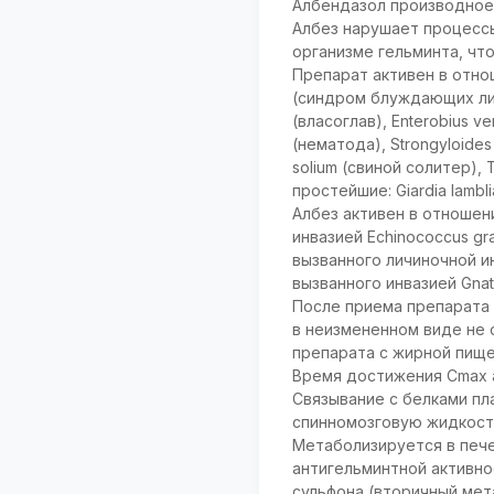
Албендазол производное 
Албез нарушает процессы
организме гельминта, что
Препарат активен в отно
(синдром блуждающих личин
(власоглав), Enterobius v
(нематода), Strongyloides
solium (свиной солитер), T
простейшие: Giardia lambl
Албез активен в отношен
инвазией Echinococcus gra
вызванного личиночной инв
вызванного инвазией Gnatho
После приема препарата 
в неизмененном виде не 
препарата с жирной пище
Время достижения Сmax а
Связывание с белками пл
спинномозговую жидкость
Метаболизируется в печ
антигельминтной активн
сульфона (вторичный мет