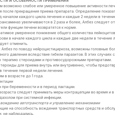
СТИ И ОСОБЕННОСТИ ПРИМЕНЕНИЯ
ом возможно слабое или умеренное повышение активности пе
я после прекращения приема препарата. Определение показа
 началом каждого цикла лечения и каждые 2 недели в течение
рансаминаз увеличиваются в 2 раза и более, Албез следует о
тели функции печени возвратятся к норме.
ратимое умеренное понижение общего количества лейкоцитов
рови в начале каждого цикла и каждые две недели в течение л
дует отменить.
 Албез по поводу нейроцистициркоза, возможны головные бол
ого давления вследствие гибели паразитов. В этих случаях
 терапию стероидами и противосудорожными препаратами.
тероиды для приема внутрь или внутривенно, чтобы предотв
в течение первой недели лечения.
м в возрасте до 1 года.
актации
 при беременности и в период лактации.
зраста следует принимать меры контрацепции во время и в 
дазолом при системной инфекции.
к вождению автотранспорта и управлению механизмами
ющие на способность вождения транспортных средств и обсл
, не наблюдались.