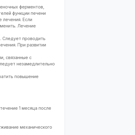
ченочных ферментов,
телей функции печени
 лечения. Если
тменить. Лечение
. Следует проводить
ечения. При развитии
и, связанные с
 следует незамедлительно
ратить повышение
течение 1 месяца после
уживание механического