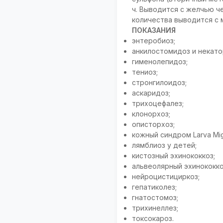
ч. Выводится с желчью ч
количества выводится с 
ПОКАЗАНИЯ
энтеробиоз;
анкилостомидоз и некато
гименолепидоз;
тениоз;
стронгилоидоз;
аскаридоз;
трихоцефалез;
клонорхоз;
описторхоз;
кожный синдром Larva Mig
лямблиоз у детей;
кистозный эхинококкоз;
альвеолярный эхинококко
нейроцистициркоз;
гепатиколез;
гнатостомоз;
трихинеллез;
токсокароз.