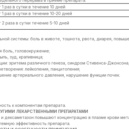
едельного перерыва в приеме препарата.
 1 раз в сутки в течение 10 дней
 1 раз в сутки в течение 10-20 дней
 2 раза в сутки течение 5-10 дней
ной системы: боль в животе, тошнота, рвота, диарея, повыш
я боль, головокружение;
ыпь, зуд, крапивница;
ии: эритема различного генеза, синдром Стивенса-Джонсона,
етворения: лейкопения, панцитопения;
шение артериального давления, нарушение функции почек.
;
ость к компонентам препарата.
УГИМИ ЛЕКАРСТВЕННЫМИ ПРЕПАРАТАМИ
 и дексаметазон повышают концентрацию в плазме крови мет
темную эффективность препарата.