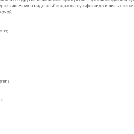
ерез кишечник в виде альбендазола сульфоксида и лишь незна
мочой.
роз;
rans;
з;