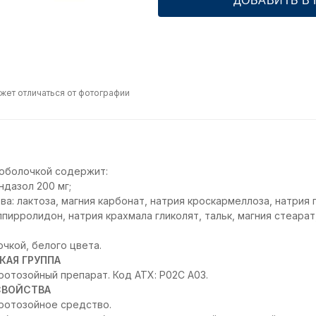
ДОБАВИТЬ В
жет отличаться от фотографии
 оболочкой содержит:
ндазол 200 мг;
а: лактоза, магния карбонат, натрия кроскармеллоза, натрия 
пирролидон, натрия крахмала гликолят, тальк, магния стеарат
чкой, белого цвета.
КАЯ ГРУППА
ротозойный препарат. Код АТХ: P02C A03.
СВОЙСТВА
ротозойное средство.