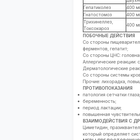
двухн
Гепатиколез
400 мг
Гнатостомоз
400 мг
Трихинеллез,
400 мг
Токсокароз
ПОБОЧНЫЕ ДЕЙСТВИЯ
Со стороны пищеваритель
ферментов, гепатит;
Со стороны ЦНС: головна
Аллергические реакции: с
Дерматологические реакц
Со стороны системы кров
Прочие: лихорадка, повы
ПРОТИВОПОКАЗАНИЯ
патология сетчатки глаза
беременность;
период лактации;
повышенная чувствительн
ВЗАИМОДЕЙСТВИЯ С ДР
Циметидин, празиквантел
который определяет сис