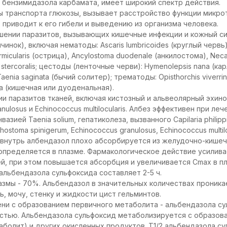
бензимидазола карбамата, имеет широкий спектр действия.
 транспорта глюкозы, вызывает расстройство функции микро
 приводит к его гибели и выведению из организма человека.
шении паразитов, вызывающих кишечные инфекции и кожный си
ок), включая нематоды: Ascaris lumbricoides (круглый червь), T
ermicularis (острица), Ancylostoma duodenale (анкилостома), Neca
 stercoralis; цестоды (ленточные черви): Hymenolepsis nana (ка
aenia saginata (бычий солитер); трематоды: Opisthorchis viverrini 
ia (кишечная или дуоденальная).
ии паразитов тканей, включая кистозный и альвеолярный эхин
nulosus и Echinococcus multilocularis. Албез эффективен при л
азией Taenia solium, гепатиколеза, вызванного Capilaria philipp
stoma spinigerum, Echinococcus granulosus, Echinococcus multilo
внутрь албендазол плохо абсорбируется из желудочно-кишеч
определяется в плазме. Фармакологическое действие усилива
й, при этом повышается абсорбция и увеличивается Сmax в пла
льбендазола сульфоксида составляет 2-5 ч.
азмы - 70%. Альбендазол в значительных количествах проникае
, мочу, стенку и жидкости цист гельминтов.
ени с образованием первичного метаболита - альбендазола с
остью. Альбендазола сульфоксид метаболизируется с образов
аболит) и других окисленных продуктов. T1/2 альбендазола су