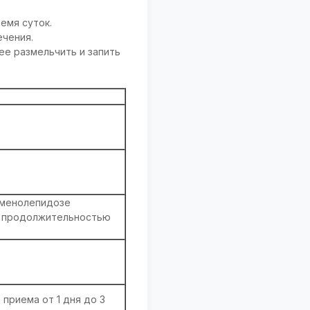
емя суток.
ечения.
ее размельчить и запить
гименолепидозе
я продолжительностью
 приема от 1 дня до 3