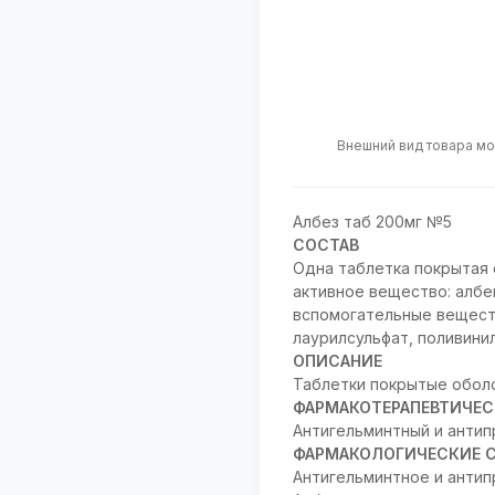
Внешний вид товара мо
Албез таб 200мг №5
СОСТАВ
Одна таблетка покрытая
активное вещество: албе
вспомогательные веществ
лаурилсульфат, поливинил
ОПИСАНИЕ
Таблетки покрытые оболо
ФАРМАКОТЕРАПЕВТИЧЕС
Антигельминтный и антип
ФАРМАКОЛОГИЧЕСКИЕ 
Антигельминтное и антип