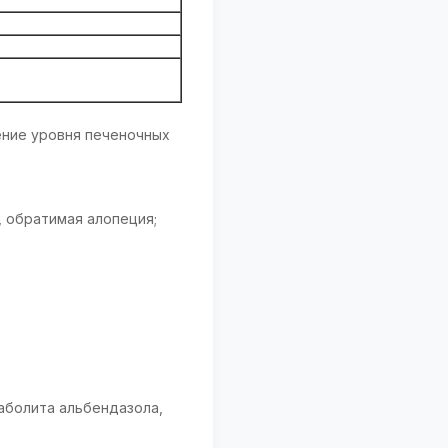
ение уровня печеночных
 обратимая алопеция;
аболита альбендазола,