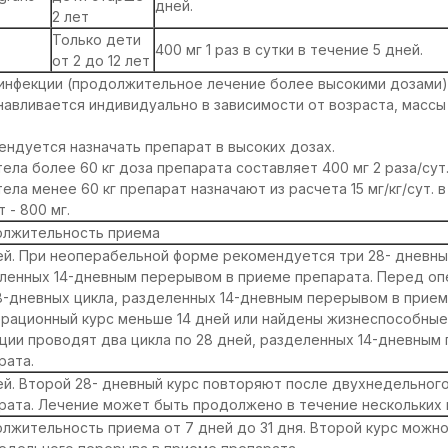
дней.
2 лет
Только дети
400 мг 1 раз в сутки в течение 5 дней.
от 2 до 12 лет
инфекции (продолжительное лечение более высокими дозами)
авливается индивидуально в зависимости от возраста, массы 
ендуется назначать препарат в высоких дозах.
ела более 60 кг доза препарата составляет 400 мг 2 раза/сут
ела менее 60 кг препарат назначают из расчета 15 мг/кг/сут. 
 - 800 мг.
лжительность приема
ей. При неоперабельной форме рекомендуется три 28- дневны
ленных 14-дневным перерывом в приеме препарата. Перед о
8-дневных цикла, разделенных 14-дневным перерывом в прием
рационный курс меньше 14 дней или найдены жизнеспособные 
ции проводят два цикла по 28 дней, разделенных 14-дневным
рата.
ей. Второй 28- дневный курс повторяют после двухнедельног
рата. Лечение может быть продолжено в течение нескольких 
лжительность приема от 7 дней до 31 дня. Второй курс можн