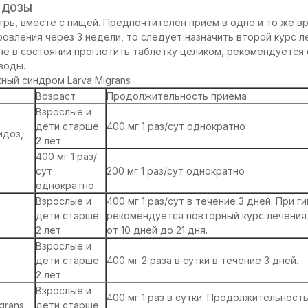
 ДОЗЫ
рь, вместе с пищей. Предпочтителен прием в одно и то же вр
ровления через 3 недели, то следует назначить второй курс л
не в состоянии проглотить таблетку целиком, рекомендуется 
воды.
ный синдром Larva Migrans
Возраст
Продолжительность приема
Взрослые и
дети старше
400 мг 1 раз/сут однократно
идоз,
2 лет
400 мг 1 раз/
сут
200 мг 1 раз/сут однократно
однократно
Взрослые и
400 мг 1 раз/сут в течение 3 дней. При 
дети старше
рекомендуется повторный курс лечени
2 лет
от 10 дней до 21 дня.
Взрослые и
дети старше
400 мг 2 раза в сутки в течение 3 дней.
2 лет
Взрослые и
400 мг 1 раз в сутки. Продолжительность
grans
дети старше