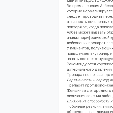
МЕРЫ ПРЕДОСТОРОЖНО
Во время лечения Албез
которые нормализируетс
следует проводить перед
активность печеночных т
повторяют, когда показа
Албез может вызвать об
анализ периферической к
лейкопении препарат сле
У пациентов, получающих
повышением внутричерепн
начать соответствующую
Рекомендуются кортикос
артериального давления 
Препарат не показан детя
Беременность и период л
Препарат противопоказан
Женщинам детородного во
окончания лечения албен
Влияние на способность 
Побочные реакции, влия
оборудования в движении