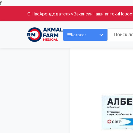
f
О Нас
Арендодателям
Вакансии
Наши аптеки
Новост
Каталог