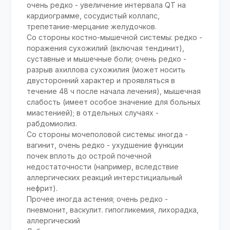
очень редко - увеличение интервала QТ на
кардиограмме, сосудистый коллапс,
трепетание-мерцание желудочков.
Со стороны костно-мышечной системы: редко -
поражения сухожилий (включая тендинит),
суставные и мышечные боли; очень редко -
разрыв ахиллова сухожилия (может носить
двусторонний характер и проявляться в
течение 48 ч после начала лечения), мышечная
слабость (имеет особое значение для больных
миастенией); в отдельных случаях -
рабдомиолиз.
Со стороны мочеполовой системы: иногда -
вагинит, очень редко - ухудшение функции
почек вплоть до острой почечной
недостаточности (например, вследствие
аллергических реакций интерстициальный
нефрит).
Прочее иногда астения; очень редко -
пневмонит, васкулит. гипогликемия, лихорадка,
аллергический