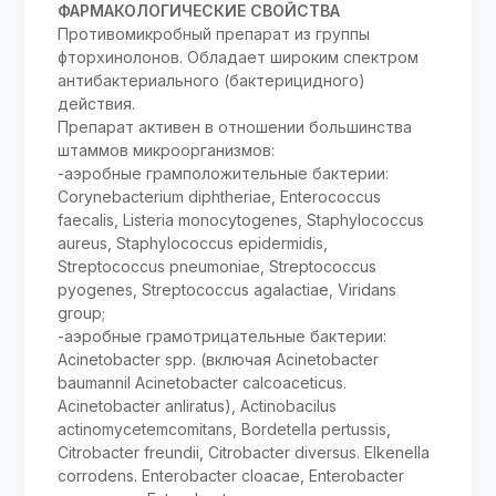
ФАРМАКОЛОГИЧЕСКИЕ СВОЙСТВА
Противомикробный препарат из группы
фторхинолонов. Обладает широким спектром
антибактериального (бактерицидного)
действия.
Препарат активен в отношении большинства
штаммов микроорганизмов:
-аэробные грамположительные бактерии:
Corynebacterium diphtheriae, Enterococcus
faecalis, Listeria monocytogenes, Staphylococcus
aureus, Staphylococcus epidermidis,
Streptococcus pneumoniae, Streptococcus
pyogenes, Streptococcus agalactiae, Viridans
group;
-аэробные грамотрицательные бактерии:
Acinetobacter spp. (включая Acinetobacter
baumannil Acinetobacter calcoaceticus.
Acinetobacter anliratus), Actinobacilus
actinomycetemcomitans, Bordetella pertussis,
Citrobacter freundii, Citrobacter diversus. Elkenella
corrodens. Enterobacter cloacae, Enterobacter