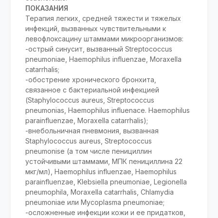
ПОКАЗАНИЯ
Терапия легких, средней тяжести и тяжелых
инфекций, вызванных чувствительными к
левофлоксацину штаммами микроорганизмов:
-острый синусит, вызванный Streptococcus
pneumoniae, Haemophilus influenzae, Moraxella
catarrhalis;
-обострение хронического бронхита,
связанное с бактериальной инфекцией
(Staphylococcus aureus, Streptococcus
pneumonias, Haemophilus influenace. Haemophilus
parainfluenzae, Moraxella catarrhalis);
-внебольничная пневмония, вызванная
Staphylococcus aureus, Streptococcus
pneumonise (a том числе пенициллин
устойчивыми штаммами, МПК пенициллина 22
мкг/мл), Haemophilus influenzae, Haemophilus
parainfluenzae, Klebsiella pneumoniae, Legionella
pneumophila, Moraxella catarrhalis, Chlamydia
pneumoniae или Мусоplasma pneumoniae;
-осложненные инфекции кожи и ее придатков,