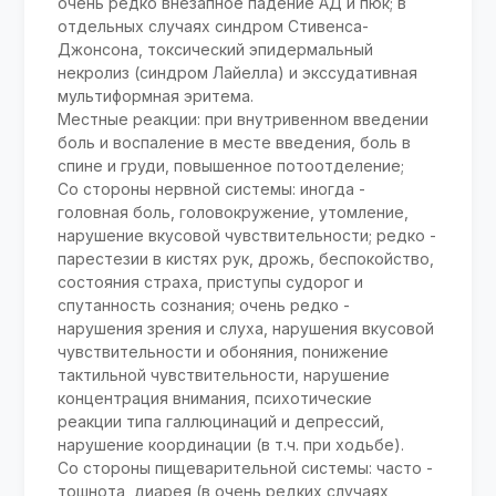
очень редко внезапное падение АД и пюк; в
отдельных случаях синдром Стивенса-
Джонсона, токсический эпидермальный
некролиз (синдром Лайелла) и экссудативная
мультиформная эритема.
Местные реакции: при внутривенном введении
боль и воспаление в месте введения, боль в
спине и груди, повышенное потоотделение;
Со стороны нервной системы: иногда -
головная боль, головокружение, утомление,
нарушение вкусовой чувствительности; редко -
парестезии в кистях рук, дрожь, беспокойство,
состояния страха, приступы судорог и
спутанность сознания; очень редко -
нарушения зрения и слуха, нарушения вкусовой
чувствительности и обоняния, понижение
тактильной чувствительности, нарушение
концентрация внимания, психотические
реакции типа галлюцинаций и депрессий,
нарушение координации (в т.ч. при ходьбе).
Со стороны пищеварительной системы: часто -
тошнота, диарея (в очень редких случаях