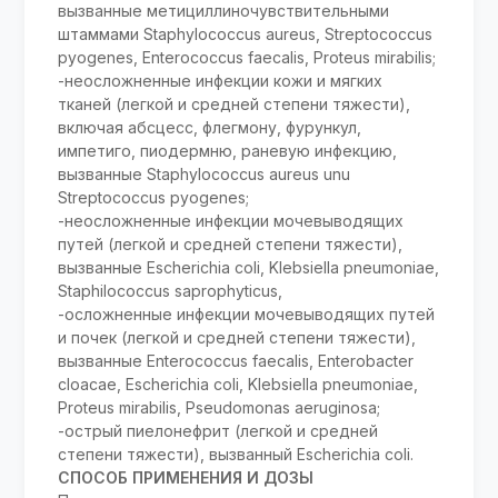
вызванные метициллиночувствительными
штаммами Staphylococcus aureus, Streptococcus
pyogenes, Enterococcus faecalis, Proteus mirabilis;
-неосложненные инфекции кожи и мягких
тканей (легкой и средней степени тяжести),
включая абсцесс, флегмону, фурункул,
импетиго, пиодермню, раневую инфекцию,
вызванные Staphylococcus aureus unu
Streptococcus pyogenes;
-неосложненные инфекции мочевыводящих
путей (легкой и средней степени тяжести),
вызванные Escherichia coli, Klebsiella pneumoniae,
Staphilococcus saprophyticus,
-осложненные инфекции мочевыводящих путей
и почек (легкой и средней степени тяжести),
вызванные Enterococcus faecalis, Enterobacter
cloacae, Escherichia coli, Klebsiella pneumoniae,
Proteus mirabilis, Pseudomonas aeruginosa;
-острый пиелонефрит (легкой и средней
степени тяжести), вызванный Escherichia coli.
СПОСОБ ПРИМЕНЕНИЯ И ДОЗЫ