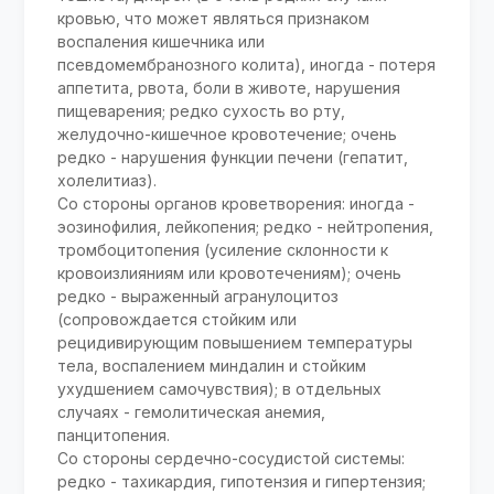
кровью, что может являться признаком
воспаления кишечника или
псевдомембранозного колита), иногда - потеря
аппетита, рвота, боли в животе, нарушения
пищеварения; редко сухость во рту,
желудочно-кишечное кровотечение; очень
редко - нарушения функции печени (гепатит,
холелитиаз).
Со стороны органов кроветворения: иногда -
эозинофилия, лейкопения; редко - нейтропения,
тромбоцитопения (усиление склонности к
кровоизлияниям или кровотечениям); очень
редко - выраженный агранулоцитоз
(сопровождается стойким или
рецидивирующим повышением температуры
тела, воспалением миндалин и стойким
ухудшением самочувствия); в отдельных
случаях - гемолитическая анемия,
панцитопения.
Со стороны сердечно-сосудистой системы:
редко - тахикардия, гипотензия и гипертензия;