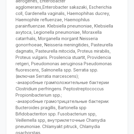
aerogenes, Enterobacter
agglomerans,Enterobacter sakazaki, Escherichia
coll, Gardenella vaginalis, Haemophihas ducrey,
Haemophile refluenzae, Haemophilus
parainfluenzae. Klebsiella pneumoniae, Klebsiella
axytoca, Legionella pneumoniae, Moraxella
catarrhalis, Morganella morganit Neisseria
gonorrhoeae, Neisseria meningitides, Pasteurella
dagmatis, Pasteurella mitocida, Proteus mirabilis,
Proteus vulgaris. Prosilencia stuartit, Providencia
retgeri, Pseudomonas aeruginosа Pseudomonas
fluorescens, Salmonella spp. Serratia spp.
(включая Serratia marcescens);
-анаэробные грамположительные бактерии
Clostridium perfringens. Peptostreptococcus
Propionibacterium spp.;
-анаэробные грамотрицательные бактерии:
Bucteroides pragillis, Bartonella spp
Bifidobacteriton spp. Fusobacterium spp,
Veillemella spp, внутриклеточные Сhamydia
pneumoniae. Chlamyakt pitruck, Chlamydia
osachorstais.