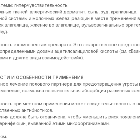
темы: гиперчувствительность.
ных тканей: аллергический дерматит, сыпь, зуд, крапивница.
ой системы и молочных желез: реакции в месте применения в
ек влагалища, жжение во влагалище, вульвовагинальные эрите
зуд.
ность к компонентам препарата. Это лекарственное средств
 определенными дозами ацетилсалициловой кислоты (см. «Вза
ми и другие виды взаимодействий»).
СТИ И ОСОБЕННОСТИ ПРИМЕНЕНИЯ
ое лечение полового партнера для предотвращения угрозы 
именение, возможна незначительная абсорбция различных ком
ность при местном применении может свидетельствовать о 
ственных антибиотиков.
ния должна быть ограничена, чтобы уменьшить риск появлен
еринфекции, вызванной этими микроорганизмами.
ям.