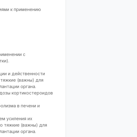
ниями к применению
рименении с
тки).
ции и действенности
 тяжкие (важны) для
лантации органа.
 дозы кортикостероидов
олизма в печени и
ем усиления их
о тяжкие (важны) для
лантации органа.