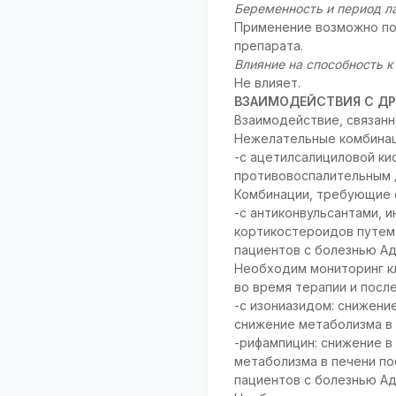
Беременность и период л
Применение возможно по 
препарата.
Влияние на способность 
Не влияет.
ВЗАИМОДЕЙСТВИЯ С ДР
Взаимодействие, связан
Нежелательные комбинац
-с ацетилсалициловой ки
противовоспалительным до
Комбинации, требующие 
-с антиконвульсантами, 
кортикостероидов путем 
пациентов с болезнью Ад
Необходим мониторинг к
во время терапии и посл
-с изониазидом: снижени
снижение метаболизма в 
-рифампицин: снижение в
метаболизма в печени по
пациентов с болезнью Ад