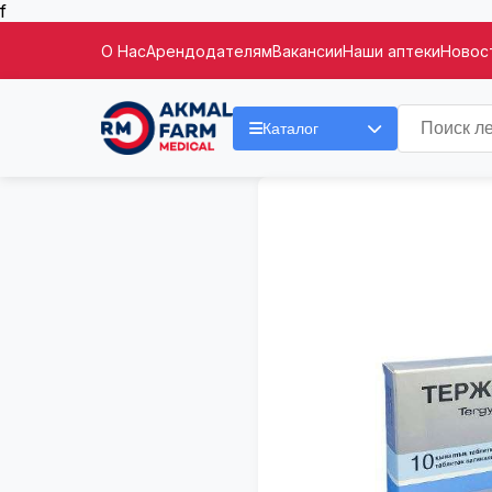
f
О Нас
Арендодателям
Вакансии
Наши аптеки
Новост
Каталог