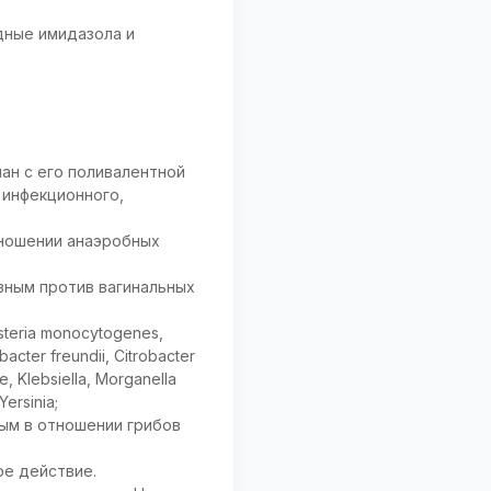
дные имидазола и
ан с его поливалентной
 инфекционного,
тношении анаэробных
вным против вагинальных
teria monocytogenes,
acter freundii, Citrobacter
e, Klebsiella, Morganella
Yersinia;
ным в отношении грибов
ое действие.