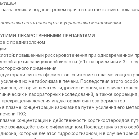
актации
назначению и под контролем врача в соответствии с показа
к вождению автотранспорта и управлению механизмами
УГИМИ ЛЕКАРСТВЕННЫМИ ПРЕПАРАТАМИ
ное с преднизолоном
ии:
слотой: повышенный риск кровотечения при одновременном п
зой ацетилсалициловой кислоты (≥ 1 г на прием или ≥ 3 г в су
осторожного применения:
индукторами синтеза ферментов: снижение в плазме концентра
усиления их метаболизма в печени. Последствия этого особо
дисона, которые лечатся гидрокортизоном, и в случае трансп
линических и лабораторных исследований, а также коррекция
е прекращения лечения индукторами синтеза ферментов
е в плазме концентрации изониазида путем усиления его метаб
печени ГКС;
 плазме концентрации и действенности кортикостероидов пут
сле взаимодействия с рифампицином. Последствия этого особ
дисона, которые лечатся гидрокортизоном, и в случае трансп