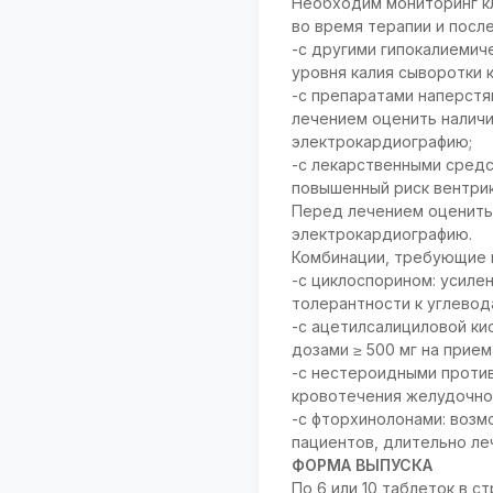
Необходим мониторинг к
во время терапии и посл
-с другими гипокалиемич
уровня калия сыворотки 
-с препаратами наперстя
лечением оценить наличи
электрокардиографию;
-с лекарственными сред
повышенный риск вентрик
Перед лечением оценить 
электрокардиографию.
Комбинации, требующие 
-с циклоспорином: усиле
толерантности к углевод
-с ацетилсалициловой ки
дозами ≥ 500 мг на прием 
-с нестероидными проти
кровотечения желудочно
-с фторхинолонами: возм
пациентов, длительно л
ФОРМА ВЫПУСКА
По 6 или 10 таблеток в с