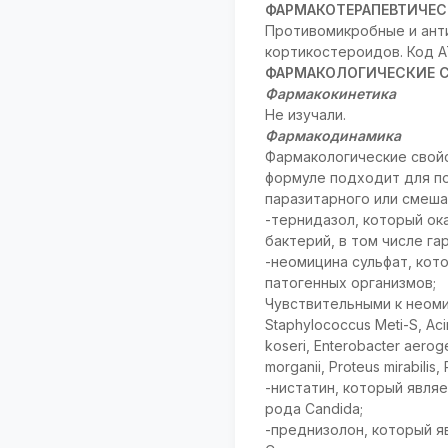
ФАРМАКОТЕРАПЕВТИЧЕС
Противомикробные и анти
кортикостероидов. Код A
ФАРМАКОЛОГИЧЕСКИЕ 
Фармакокинетика
Не изучали.
Фармакодинамика
Фармакологические свойс
формуле подходит для по
паразитарного или смеша
-тернидазол, который ок
бактерий, в том числе га
-неомицина сульфат, кот
патогенных организмов;
Чувствительными к неомиц
Staphylococcus Meti-S, Acin
koseri, Enterobacter aeroge
morganii, Proteus mirabilis, 
-нистатин, который явля
рода Candida;
-преднизолон, который 