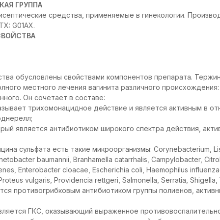
КАЯ ГРУППА
септические средства, применяемые в гинекологии. Произво
TX: G01AX.
СВОЙСТВА
тва обусловлены свойствами компонентов препарата. Тержин
лного местного лечения вагинита различного происхождения:
нного. Он сочетает в составе:
азывает трихомонацидное действие и является активным в о
рднерелл;
орый является антибиотиком широкого спектра действия, акти
ина сульфата есть такие микроорганизмы: Corynebacterium, Lis
etobacter baumannii, Branhamella catarrhalis, Campylobacter, Citrob
nes, Enterobacter cloacae, Escherichia coli, Haemophilus influenza
Proteus vulgaris, Providencia rettgeri, Salmonella, Serratia, Shigella, 
ется противогрибковым антибиотиком группы полиенов, актив
является ГКС, оказывающий выраженное противовоспалительн