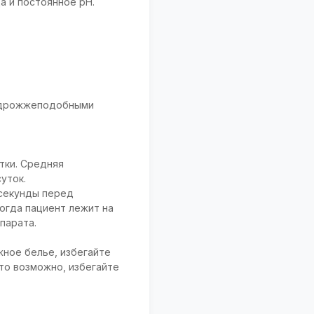
а и постоянное рН.
и дрожжеподобными
утки. Средняя
уток.
 секунды перед
огда пациент лежит на
парата.
ное белье, избегайте
это возможно, избегайте