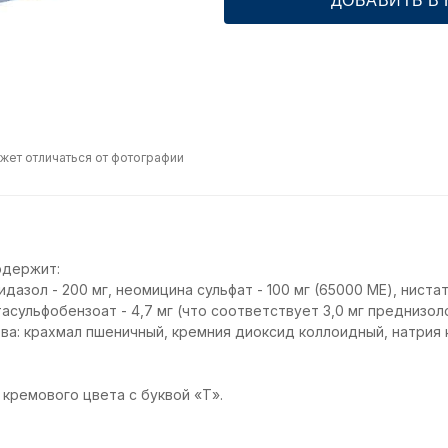
ДОБАВИТЬ В
жет отличаться от фотографии
одержит:
дазол - 200 мг, неомицина сульфат - 100 мг (65000 МЕ), нистат
сульфобензоат - 4,7 мг (что соответствует 3,0 мг преднизоло
а: крахмал пшеничный, кремния диоксид коллоидный, натрия к
кремового цвета с буквой «Т».