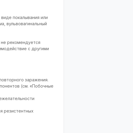
 виде покалывания или
ма, вульвовагинальный
о не рекомендуется
имодействие с другими
повторного заражения.
понентов (см. «Побочные
нежелательности
ия резистентных