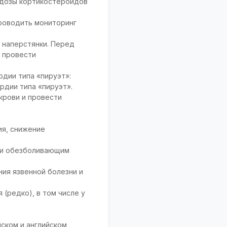
 дозы кортикостероидов
проводить мониторинг
 наперстянки. Перед
и провести
дии типа «пируэт»:
рдии типа «пируэт».
крови и провести
ия, снижение
или обезболивающим
ия язвенной болезни и
(редко), в том числе у
нском и английском