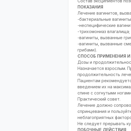
Состав эксципиентов поз
ПОКАЗАНИЯ
Лечение вагинитов, вызв
-бактериальные вагиниты
-неспецифические вагин
-трихомониаз влагалища;
-вагиниты, вызванные гри
-вагиниты, вызванные с
грибами).
СПОСОБ ПРИМЕНЕНИЯ И
Дозы и продолжительнос
Назначается взрослым. Пр
продолжительность лечен
Пациентам рекомендуется
введением их на максима
спине с согнутыми ногам
Практический совет.
Лечение должно сопрово
спринцевания и пользуйт
неблагоприятных факторо
Не следует прерывать ку
ПОБОЧНЫЕ ДЕЙСТВИЯ