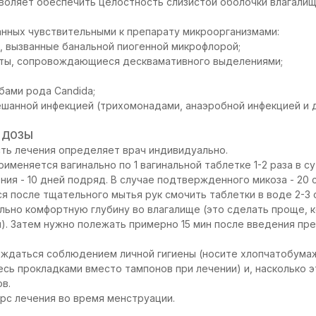
воляет обеспечить целостность слизистой оболочки влагалищ
анных чувствительными к препарату микроорганизмами:
, вызванные банальной пиогенной микрофлорой;
иты, сопровождающиеся десквамативного выделениями;
бами рода Candida;
мешанной инфекцией (трихомонадами, анаэробной инфекцией 
 ДОЗЫ
ть лечения определяет врач индивидуально.
именяется вагинально по 1 вагинальной таблетке 1-2 раза в с
ия - 10 дней подряд. В случае подтвержденного микоза - 20 с
 после тщательного мытья рук смочить таблетки в воде 2-3
льно комфортную глубину во влагалище (это сделать проще, к
и). Затем нужно полежать примерно 15 мин после введения пре
ждаться соблюдением личной гигиены (носите хлопчатобумаж
есь прокладками вместо тампонов при лечении) и, насколько 
в.
рс лечения во время менструации.