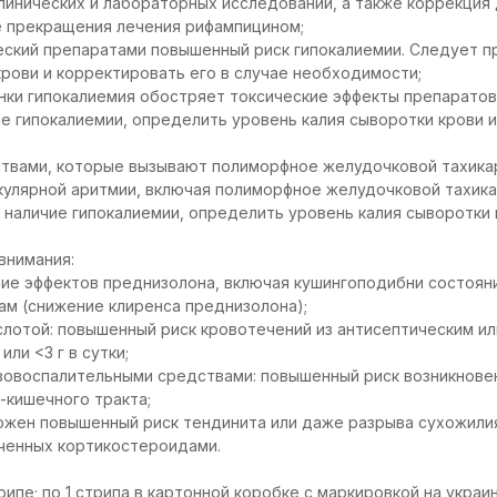
линических и лабораторных исследований, а также коррекция
е прекращения лечения рифампицином;
еский препаратами повышенный риск гипокалиемии. Следует 
крови и корректировать его в случае необходимости;
нки гипокалиемия обостряет токсические эффекты препаратов
е гипокалиемии, определить уровень калия сыворотки крови 
ствами, которые вызывают полиморфное желудочковой тахикар
улярной аритмии, включая полиморфное желудочковой тахика
наличие гипокалиемии, определить уровень калия сыворотки 
внимания:
ние эффектов преднизолона, включая кушингоподибни состоян
ам (снижение клиренса преднизолона);
слотой: повышенный риск кровотечений из антисептическим 
или <3 г в сутки;
вовоспалительными средствами: повышенный риск возникновен
-кишечного тракта;
ожен повышенный риск тендинита или даже разрыва сухожилия 
еченных кортикостероидами.
трипе; по 1 стрипа в картонной коробке с маркировкой на украи