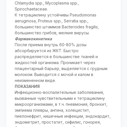
Chlamydia spp., Mycoplasma spp.,
Spirochaetaceae.
К тетрациклину устойчивы Pseudomonas
aeruginosa, Proteus spp., Serratia spp.,
большинство штаммов Bacteroides fragilis,
большинство грибов, мелкие вирусы.
Фармакокинетика
После приема внутрь 60-80% дозы
абсорбируется из ЖКТ. Быстро
распределяется в большинстве тканей и
жидкостей организма. Проникает через
плацентарный барьер, выделяется с грудным
молоком. Выводится с мочой и калом в
неизмененном виде.
ПОКАЗАНИЯ
Инфекционно-воспалительные заболевания,
вызванные чувствительными к тетрациклину
микроорганизмами, в т.ч. пневмония, бронхит,
эмпиема плевры, ангина, холецистит,
пиелонефрит, кишечные инфекции, эндокардит,
эндометрит, простатит, сифилис, гонорея,