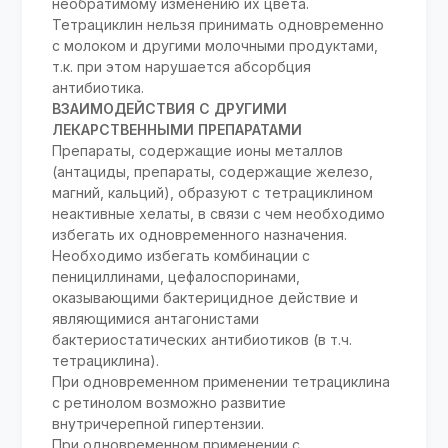
необратимому изменению их цвета.
Тетрациклин нельзя принимать одновременно
с молоком и другими молочными продуктами,
т.к. при этом нарушается абсорбция
антибиотика.
ВЗАИМОДЕЙСТВИЯ С ДРУГИМИ
ЛЕКАРСТВЕННЫМИ ПРЕПАРАТАМИ
Препараты, содержащие ионы металлов
(антациды, препараты, содержащие железо,
магний, кальций), образуют с тетрациклином
неактивные хелаты, в связи с чем необходимо
избегать их одновременного назначения.
Необходимо избегать комбинации с
пенициллинами, цефалоспоринами,
оказывающими бактерицидное действие и
являющимися антагонистами
бактериостатических антибиотиков (в т.ч.
тетрациклина).
При одновременном применении тетрациклина
с ретинолом возможно развитие
внутричерепной гипертензии.
При одновременном применении с