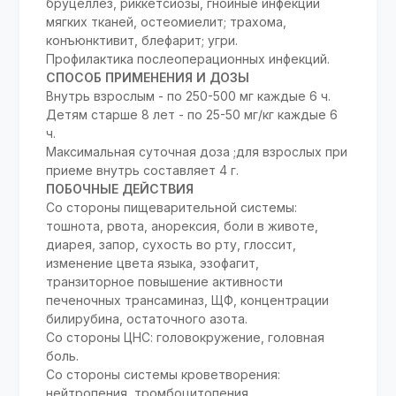
бруцеллез, риккетсиозы, гнойные инфекции
мягких тканей, остеомиелит; трахома,
конъюнктивит, блефарит; угри.
Профилактика послеоперационных инфекций.
СПОСОБ ПРИМЕНЕНИЯ И ДОЗЫ
Внутрь взрослым - по 250-500 мг каждые 6 ч.
Детям старше 8 лет - по 25-50 мг/кг каждые 6
ч.
Максимальная суточная доза ;для взрослых при
приеме внутрь составляет 4 г.
ПОБОЧНЫЕ ДЕЙСТВИЯ
Со стороны пищеварительной системы:
тошнота, рвота, анорексия, боли в животе,
диарея, запор, сухость во рту, глоссит,
изменение цвета языка, эзофагит,
транзиторное повышение активности
печеночных трансаминаз, ЩФ, концентрации
билирубина, остаточного азота.
Со стороны ЦНС: головокружение, головная
боль.
Со стороны системы кроветворения:
нейтропения, тромбоцитопения,