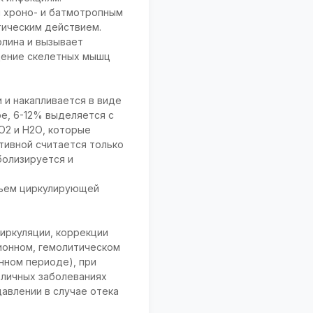
м хроно- и батмотропным
тическим действием.
лина и вызывает
щение скелетных мышц
 и накапливается в виде
ре, 6-12% выделяется с
О2 и Н2О, которые
тивной считается только
болизируется и
бъем циркулирующей
иркуляции, коррекции
ионном, гемолитическом
нном периоде), при
зличных заболеваниях
авлении в случае отека