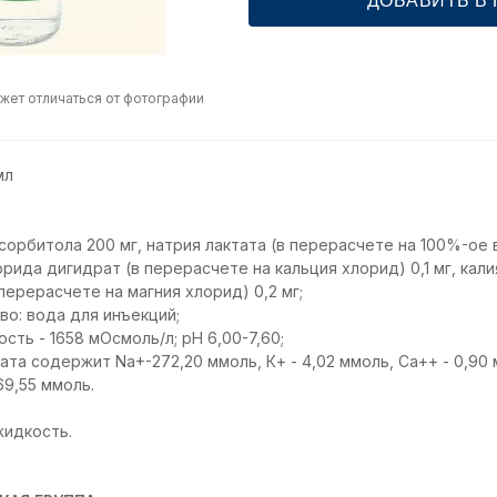
ДОБАВИТЬ В
жет отличаться от фотографии
мл
орбитола 200 мг, натрия лактата (в перерасчете на 100%-ое в
орида дигидрат (в перерасчете на кальция хлорид) 0,1 мг, кали
перерасчете на магния хлорид) 0,2 мг;
о: вода для инъекций;
ть - 1658 мОсмоль/л; рН 6,00-7,60;
рата содержит Nа+-272,20 ммоль, К+ - 4,02 ммоль, Са++ - 0,90 
169,55 ммоль.
жидкость.