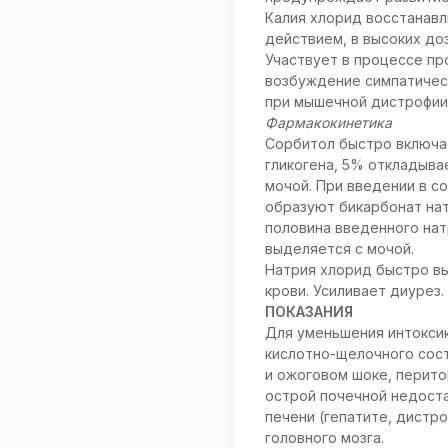
Калия хлорид восстанав
действием, в высоких до
Участвует в процессе п
возбуждение симпатичес
при мышечной дистрофии,
Фармакокинетика
Сорбитол быстро включае
гликогена, 5% откладыва
мочой. При введении в с
образуют бикарбонат нат
половина введенного натр
выделяется с мочой.
Натрия хлорид быстро в
крови. Усиливает диурез.
ПОКАЗАНИЯ
Для уменьшения интоксик
кислотно-щелочного сос
и ожоговом шоке, перито
острой почечной недоста
печени (гепатите, дистр
головного мозга.