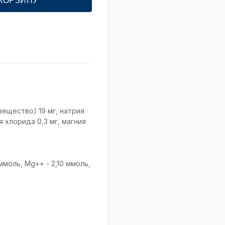
 КОРЗИНУ
ещество) 19 мг, натрия
я хлорида 0,3 мг, магния
ммоль, Мg++ - 2,10 ммоль,