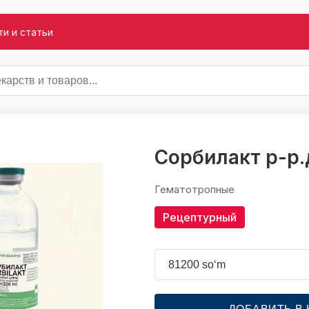
и и статьи
Сорбилакт р-р
Гематотропные
Рецептурный