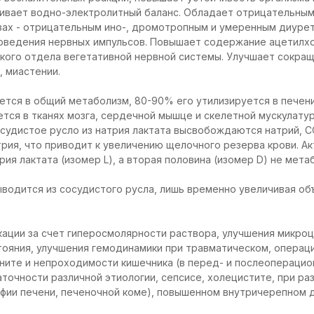
ливает водно-электролитный баланс. Обладает отрицательны
зах - отрицательным ино-, дромотропным и умеренным диуре
роведения нервных импульсов. Повышает содержание ацетилхо
кого отдела вегетативной нервной системы. Улучшает сокра
 миастении.
тся в общий метаболизм, 80-90% его утилизируется в печени
ется в тканях мозга, сердечной мышце и скелетной мускулату
осудистое русло из натрия лактата высвобождаются натрий, С
рия, что приводит к увеличению щелочного резерва крови. Ак
ия лактата (изомер L), а вторая половина (изомер D) не мета
ыводится из сосудистого русла, лишь временно увеличивая о
ации за счет гиперосмолярности раствора, улучшения микроц
тояния, улучшения гемодинамики при травматическом, операц
ните и непроходимости кишечника (в перед- и послеоперацио
точности различной этиологии, сепсисе, холецистите, при ра
офии печени, печеночной коме), повышенном внутричерепном д