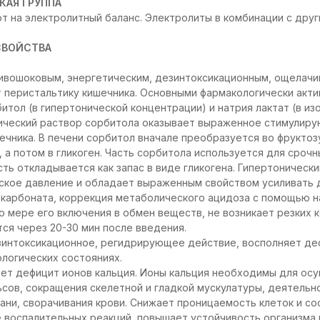
КАЯ ГРУППА
т на электролитный баланс. Электролиты в комбинации с друг
СВОЙСТВА
ивошоковым, энергетическим, дезинтоксикационным, ощелач
т перистальтику кишечника. Основными фармакологически акт
итол (в гипертонической концентрации) и натрия лактат (в из
нический раствор сорбитола оказывает выраженное стимулир
ечника. В печени сорбитол вначале преобразуется во фруктоз
, а потом в гликоген. Часть сорбитола используется для сроч
сть откладывается как запас в виде гликогена. Гипертоническ
ское давление и обладает выраженным свойством усиливать 
икарбоната, коррекция метаболического ацидоза с помощью н
 мере его включения в обмен веществ, не возникает резких 
тся через 20-30 мин после введения.
зинтоксикационное, регидрирующее действие, восполняет деф
ологических состояниях.
яет дефицит ионов кальция. Ионы кальция необходимы для ос
сов, сокращения скелетной и гладкой мускулатуры, деятельн
ани, сворачивания крови. Снижает проницаемость клеток и со
воспалительных реакций, повышает устойчивость организма 