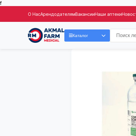
f
О Нас
Арендодателям
Вакансии
Наши аптеки
Новост
Каталог