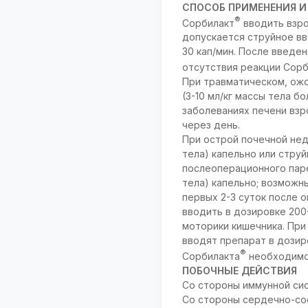
СПОСОБ ПРИМЕНЕНИЯ И
®
Сорбилакт
вводить взро
допускается струйное в
30 кап/мин. После введен
отсутствия реакции Сор
При травматическом, ож
(3-10 мл/кг массы тела б
заболеваниях печени взр
через день.
При острой почечной нед
тела) капельно или струй
послеоперационного паре
тела) капельно; возможн
первых 2-3 суток после 
вводить в дозировке 200-
моторики кишечника. При 
вводят препарат в дозир
®
Сорбилакта
необходимо 
ПОБОЧНЫЕ ДЕЙСТВИЯ
Со стороны иммунной сис
Со стороны сердечно-сос