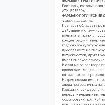
ФАРМАКОТЕРАПЕВТИЧЕС
Растворы, которые влияю
АТХ: B05BB04.
ФАРМАКОЛОГИЧЕСКИЕ 
Фармакодинамика
Препарат обладает прот
действием и стимулируе
препарата являются сорб
концентрации). Гиперто
гладкую мускулатуру киш
преобразуется в глюкозу
потребностей, другая ча
имеет высокое осмотиче
В отличие от раствора б
происходит медленнее по
натрия лактата проявляе
Натрия хлорид имеет де
хлора при различных пат
Кальция хлорид восполн
передачи нервных импуль
формирования костной тк
предупреждает развитие 