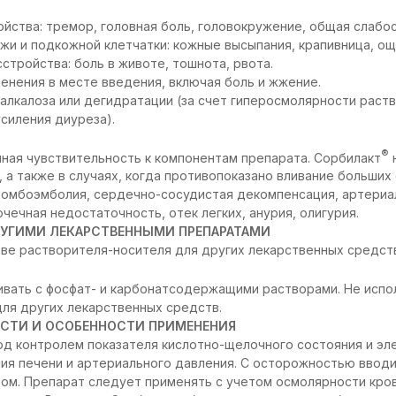
йства: тремор, головная боль, головокружение, общая слабос
жи и подкожной клетчатки: кожные высыпания, крапивница, ощ
тройства: боль в животе, тошнота, рвота.
енения в месте введения, включая боль и жжение.
алкалоза или дегидратации (за счет гиперосмолярности раств
усиления диуреза).
®
ная чувствительность к компонентам препарата. Сорбилакт
, а также в случаях, когда противопоказано вливание больши
тромбоэмболия, сердечно-сосудистая декомпенсация, артериаль
чечная недостаточность, отек легких, анурия, олигурия.
УГИМИ ЛЕКАРСТВЕННЫМИ ПРЕПАРАТАМИ
тве растворителя-носителя для других лекарственных средст
вать с фосфат- и карбонатсодержащими растворами. Не испол
ля других лекарственных средств.
СТИ И ОСОБЕННОСТИ ПРИМЕНЕНИЯ
д контролем показателя кислотно-щелочного состояния и эл
ия печени и артериального давления. С осторожностью ввод
ом. Препарат следует применять с учетом осмолярности кров