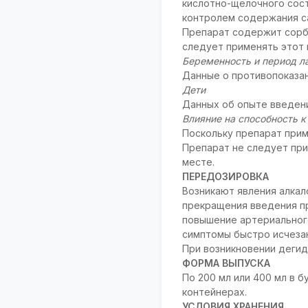
кислотно-щелочного сос
контролем содержания са
Препарат содержит сорб
следует применять этот 
Беременность и период л
Данные о противопоказан
Дети
Данных об опыте введен
Влияние на способность 
Поскольку препарат прим
Препарат не следует при
месте.
ПЕРЕДОЗИРОВКА
Возникают явления алкал
прекращения введения п
повышение артериального
симптомы быстро исчеза
При возникновении деги
ФОРМА ВЫПУСКА
По 200 мл или 400 мл в бу
контейнерах.
УСЛОВИЯ ХРАНЕНИЯ