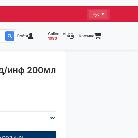
Callcenter:
Войти
Корзина
1080
.д/инф 200мл