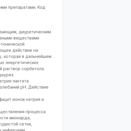
ими препаратами. Код
ивающим, диуретическим
ивными веществами
отонической
ующее действие на
у, которая в дальнейшем
ных энергетических
ий раствор сорбитола
диурез.
атрия лактата
колебаний рН. Действие
ицит ионов натрия и
уществления процесса
ости миокарда,
судистой сетки,
к инфекциям.