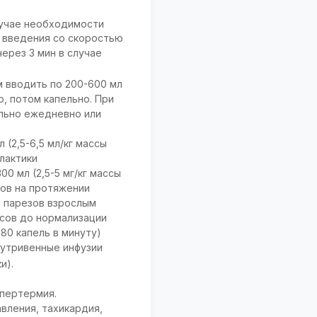
лучае необходимости
 введения со скоростью
через 3 мин в случае
 вводить по 200-600 мл
о, потом капельно. При
ельно ежедневно или
(2,5-6,5 мл/кг массы
илактики
0 мл (2,5-5 мг/кг массы
сов на протяжении
х парезов взрослым
асов до нормализации
80 капель в минуту)
нутривенные инфузии
и).
ипертермия.
вления, тахикардия,