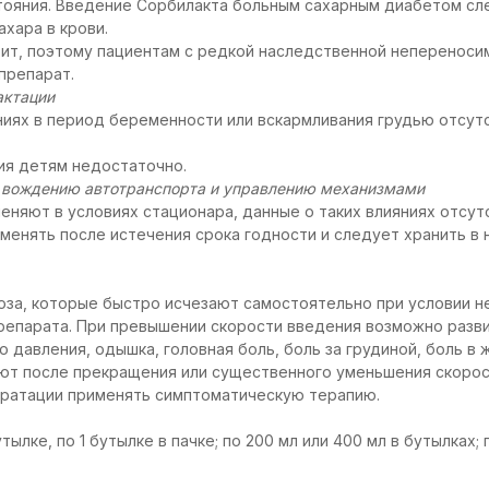
тояния. Введение Сорбилакта больным сахарным диабетом сл
хара в крови.
ит, поэтому пациентам с редкой наследственной непереноси
препарат.
актации
иях в период беременности или вскармливания грудью отсут
ия детям недостаточно.
к вождению автотранспорта и управлению механизмами
еняют в условиях стационара, данные о таких влияниях отсут
менять после истечения срока годности и следует хранить в
оза, которые быстро исчезают самостоятельно при условии 
репарата. При превышении скорости введения возможно разви
 давления, одышка, головная боль, боль за грудиной, боль в 
ют после прекращения или существенного уменьшения скорос
дратации применять симптоматическую терапию.
тылке, по 1 бутылке в пачке; по 200 мл или 400 мл в бутылках; 