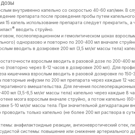
 ДОЗЫ
слым внутривенно капельно со скоростью 40-60 кап/мин. В с
ведение препарата после проведения пробы путем капельного
ия 15 капель использование препарата следует прекратить, а 
®
билакт
вводить струйно.
оговом, послеоперационном и гемолитическом шоках взрослым
ольного) одноразово и повторно по 200-400 мл вначале струйн
ослым вводить в дозировке 200 мл (3,5 мл/кг массы тела) кап
остаточности взрослым вводить в разовой дозе по 200-400 мл 
но (повторно через 8-12 часов в дозировке 200 мл). Для проф
за кишечника взрослым вводить в разовой дозировке по 150-30
ы повторные инфузии по 200 мл препарата через каждые 12 ча
оперативного вмешательства. Для лечения послеоперационны
400 мл (3,5-6,5 мл/кг массы тела) капельно через каждые 8 ч
отеке мозга взрослым вначале струйно, а потом капельно (60-
овке 5-10 мл/кг массы тела. При значительной дегидратации в
проводить только капельно (не более 200 мл раствора в сутк
темы: анафилактоидные реакции, ангионевротический отек, г
удистой системы: повышение или снижение артериального да