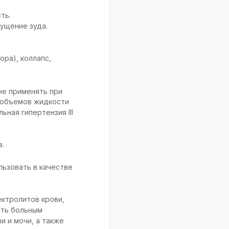
ть.
ущение зуда.
ора), коллапс,
не применять при
х объемов жидкости
ная гипертензия III
в.
ьзовать в качестве
ектролитов крови,
ить больным
и и мочи, а также