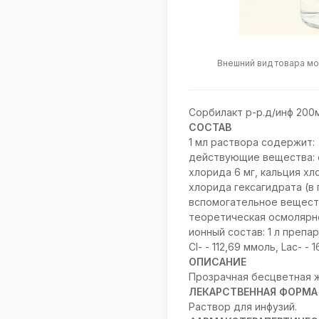
Внешний вид товара мо
Сорбилакт р-р.д/инф 200
СОСТАВ
1 мл раствора содержит:
действующие вещества: с
хлорида 6 мг, кальция хл
хлорида гексагидрата (в 
вспомогательное веществ
теоретическая осмолярнос
ионный состав: 1 л препа
Сl- - 112,69 ммоль, Lac- - 
ОПИСАНИЕ
Прозрачная бесцветная 
ЛЕКАРСТВЕННАЯ ФОРМА
Раствор для инфузий.