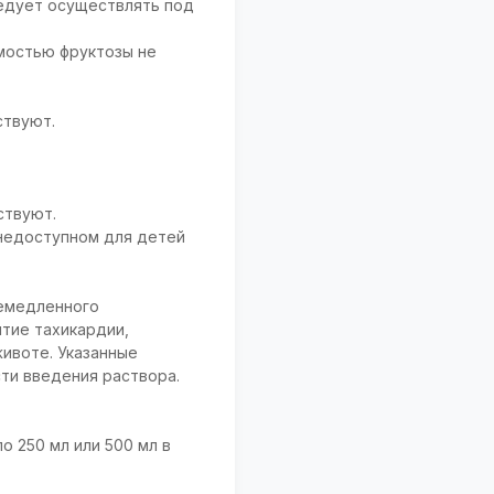
едует осуществлять под
мостью фруктозы не
ствуют.
ствуют.
 недоступном для детей
немедленного
тие тахикардии,
животе. Указанные
ти введения раствора.
по 250 мл или 500 мл в