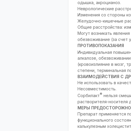
одышка, акроцианоз.
Неврологические расстро
Изменения со стороны ко
Желудочно-кишечные расс
Общие расстройства: изм
Могут возникать явления 
обезвоживание (за счет 
ПРОТИВОПОКАЗАНИЯ
Индивидуальная повышен
алкалозе, обезвоживании
(кровоизлияние в мозг, 
степени, терминальная по
ВЗАИМОДЕЙСТВИЯ С ДР
Не использовать в качес
Несовместимость.
®
Сорбилакт
нельзя смеши
растворителя-носителя д
МЕРЫ ПРЕДОСТОРОЖНО
Препарат применяется по
функционального состоян
калькулезным холецистит