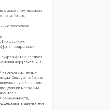
е с алкоголем, вызывая
льно, избегать
ечную экскрецию
а.
рфлоксацином.
 эффект пероральных
 сукральфат не следует
именения норфлоксацина.
 нервной системы, у
нкции. Следует избегать
олнечных лучей во время
 определении методами
циентов с
я беременности,
поддерживать адекватное