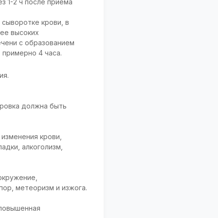
з 1-2 ч после приема
 сыворотке крови, в
лее высоких
ечени с образованием
 примерно 4 часа.
ия.
ировка должна быть
 изменения крови,
адки, алкоголизм,
окружение,
пор, метеоризм и изжога.
 повышенная