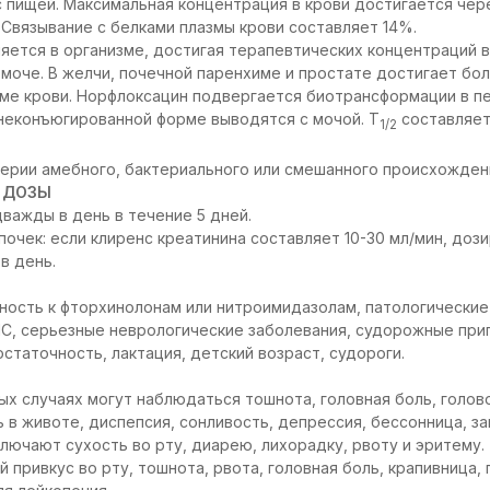
пищей. Максимальная концентрация в крови достигается чере
. Связывание с белками плазмы крови составляет 14%.
ется в организме, достигая терапевтических концентраций в
 моче. В желчи, почечной паренхиме и простате достигает бо
зме крови. Норфлоксацин подвергается биотрансформации в п
неконъюгированной форме выводятся с мочой. Т
составляет
1/2
ерии амебного, бактериального или смешанного происхожден
 ДОЗЫ
дважды в день в течение 5 дней.
почек: если клиренс креатинина составляет 10-30 мл/мин, доз
в день.
ость к фторхинолонам или нитроимидазолам, патологические
С, серьезные неврологические заболевания, судорожные прип
статочность, лактация, детский возраст, судороги.
ых случаях могут наблюдаться тошнота, головная боль, голов
 в животе, диспепсия, сонливость, депрессия, бессонница, за
лючают сухость во рту, диарею, лихорадку, рвоту и эритему.
 привкус во рту, тошнота, рвота, головная боль, крапивница,