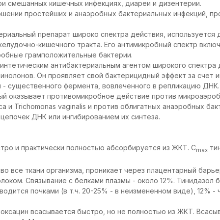
ри смешанных кишечных инфекциях, диареи и дизентерии.
ошении простейших и анаэробных бактериальных инфекций, пр
ериальный препарат широко спектра действия, используется 
елудочно-кишечного тракта. Его антимикробный спектр вклю
робные грамположительные бактерии.
интетическим антибактериальным агентом широкого спектра 
хинолонов. Он проявляет свой бактерицидный эффект за счет 
- существенного фермента, вовлеченного в репликацию ДНК.
ый оказывает противомикробное действие против микроаэробн
ytica и Trichomonas vaginalis и против облигатных анаэробных ба
цепочек ДНК или ингибированием их синтеза.
тро и практически полностью абсорбируется из ЖКТ. C
тин
max
о все ткани организма, проникает через плацентарный барьер
локом. Связывание с белками плазмы - около 12%. Тинидазол
одится почками (в т.ч. 20-25% - в неизмененном виде), 12% - 
оксацин всасывается быстро, но не полностью из ЖКТ. Всасы