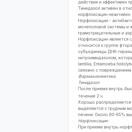
действия и эффективен п
Тинидазол активен в отн
норфлоксацин неактивен.
Норфлоксацин - антибакт
мочеполовой системы и ж
грамотрицательные и аэ
Норфлоксацин является с
относится к группе фтор
субъединицы ДНК-гиразы 
нитроимидазолом, котор
lamblia, Entamoeba histol
связано с повреждением 
Фармакокинетика
Тинидазол
После приема внутрь быс
течение 2 ч.
Хорошо распределяется в
выделяется с грудным мо
печени. Около 60-65% выв
Норфлоксацин
При приеме внутрь норфл