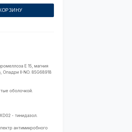
 КОРЗИНУ
ромеллоза E 15, магния
 Опадри II-NO. 85G68918
ытые оболочкой.
XD02 - тинидазол.
спектр антимикробного