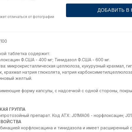
ДОБАВИТЬ В
жет отличаться от фотографии
№100
кой таблетка содержит:
локсацин Ф.США - 400 мг; Тинидазол Ф.США - 600 мг.
а: микрокристаллическая целлюлоза, кукурузный крахмал, гип
к, крахмал натрия глюколята, натрия карбоксиметилцеллюлоза,
линовый желтый.
 имеющие форму капсулы, с надсечкой с одной стороны, покр
КАЯ ГРУППА
ипротозойный препарат. Код АТХ: J01MA06 - норфлоксацин; J01
СВОЙСТВА
бинацией норфлоксацина и тинидазола и имеет расширенный 