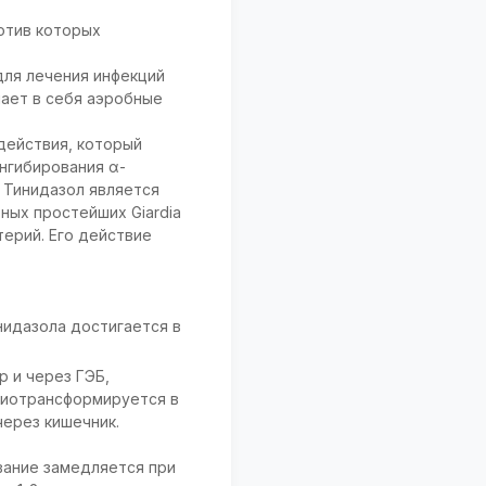
отив которых
для лечения инфекций
чает в себя аэробные
действия, который
ингибирования α-
 Тинидазол является
ых простейших Giardia
ктерий. Его действие
идазола достигается в
 и через ГЭБ,
 биотрансформируется в
через кишечник.
вание замедляется при