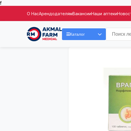
f
О Нас
Арендодателям
Вакансии
Наши аптеки
Новост
Каталог