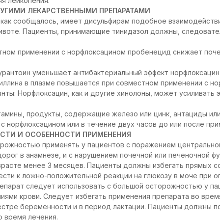
яя лейкопения.
УГИМИ ЛЕКАРСТВЕННЫМИ ПРЕПАРАТАМИ
 как сообщалось, имеет дисульфирам подобное взаимодействи
животе. Пациенты, принимающие тинидазол должны, следовате
тном применении с норфлоксацином пробенецид снижает поч
урантоин уменьшает антибактериальный эффект норфлоксацин
иллина в плазме повышается при совместном применении с но
нты: Норфлоксацин, как и другие хинолоны, может усиливать
амины, продукты, содержащие железо или цинк, антациды или
с норфлоксацином или в течение двух часов до или после пр
СТИ И ОСОБЕННОСТИ ПРИМЕНЕНИЯ
орожностью применять у пациентов с поражением центральной
дорог в анамнезе, и с нарушением почечной или печеночной фу
зрасте менее 3 месяцев. Пациенты должны избегать прямых с
ести к ложно-положительной реакции на глюкозу в моче при
епарат следует использовать с большой осторожностью у па
иями крови. Следует избегать применения препарата во врем
естре беременности и в период лактации. Пациенты должны 
 время лечения.