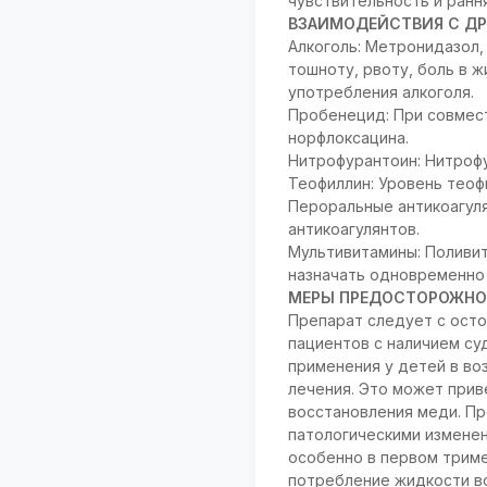
чувствительность и ранн
ВЗАИМОДЕЙСТВИЯ С ДР
Алкоголь: Метронидазол,
тошноту, рвоту, боль в 
употребления алкоголя.
Пробенецид: При совмес
норфлоксацина.
Нитрофурантоин: Нитроф
Теофиллин: Уровень теоф
Пероральные антикоагуля
антикоагулянтов.
Мультивитамины: Поливит
назначать одновременно 
МЕРЫ ПРЕДОСТОРОЖНО
Препарат следует с ост
пациентов с наличием су
применения у детей в во
лечения. Это может прив
восстановления меди. Пр
патологическими изменен
особенно в первом трим
потребление жидкости во