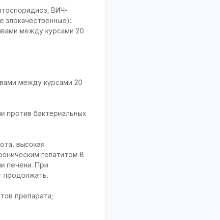
птоспоридиоз, ВИЧ-
ле злокачественные):
рывами между курсами 20
рывами между курсами 20
ции против бактериальных
ота, высокая
хроническим гепатитом В
и печени. При
т продолжать.
нтов препарата;