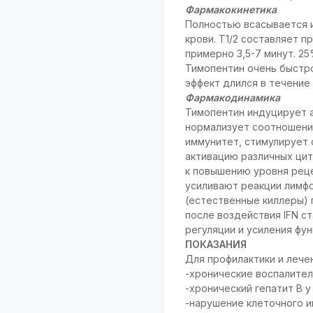
Фармакокинетика
Полностью всасывается и
крови. Т1/2 составляет п
примерно 3,5-7 минут. 2
Тимопентин очень быстро
эффект длился в течение
Фармакодинамика
Тимопентин индуцирует 
нормализует соотношени
иммунитет, стимулирует
активацию различных циток
к повышению уровня реце
усиливают реакции лимфо
(естественные киллеры)
после воздействия IFN с
регуляции и усиления фу
ПОКАЗАНИЯ
Для профилактики и лече
-хронические воспалител
-хронический гепатит В у
-нарушение клеточного и