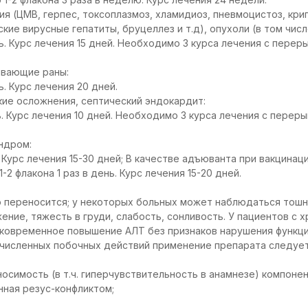
я (ЦМВ, герпес, токсоплазмоз, хламидиоз, пневмоцистоз, кри
ие вирусные гепатиты, бруцеллез и т.д), опухоли (в том чис
ень. Курс лечения 15 дней. Необходимо 3 курса лечения с пере
ивающие раны:
нь. Курс лечения 20 дней.
кие осложнения, септический эндокардит:
нь. Курс лечения 10 дней. Необходимо 3 курса лечения с пере
ндром:
ь. Курс лечения 15-30 дней; В качестве адъюванта при вакцина
-2 флакона 1 раз в день. Курс лечения 15-20 дней.
 переносится; у некоторых больных может наблюдаться тошн
ение, тяжесть в груди, слабость, сонливость. У пациентов с 
ковременное повышение АЛТ без признаков нарушения функци
численных побочных действий применение препарата следуе
осимость (в т.ч. гиперчувствительность в анамнезе) компоне
ная резус-конфликтом;
.