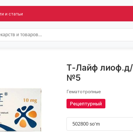
и и статьи
Т-Лайф лиоф.д/
№5
Гематотропные
Рецептурный