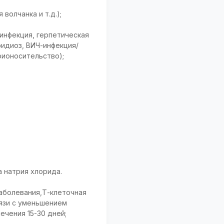
волчанка и т.д.);
 инфекция, герпетическая
ридиоз, ВИЧ-инфекция/
рионосительство);
 натрия хлорида.
аболевания,Т-клеточная
вязи с уменьшением
ечения 15-30 дней;