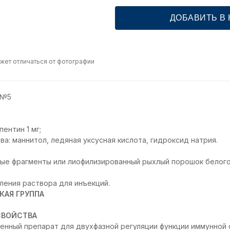
ДОБАВИТЬ В
жет отличаться от фотографии
 №5
ентин 1 мг;
а: маннитол, ледяная уксусная кислота, гидроксид натрия.
ые фрагменты или лиофилизированный рыхлый порошок белого
ления раствора для инъекций.
КАЯ ГРУППА
СВОЙСТВА
енный препарат для двухфазной регуляции функции иммунной 