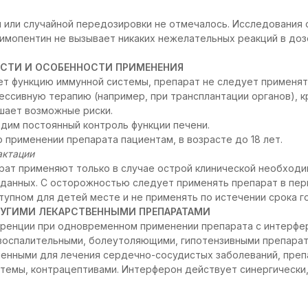
или случайной передозировки не отмечалось. Исследования 
имопентин не вызывает никаких нежелательных реакций в дозе
СТИ И ОСОБЕННОСТИ ПРИМЕНЕНИЯ
ет функцию иммунной системы, препарат не следует применят
сивную терапию (например, при трансплантации органов), к
шает возможные риски.
дим постоянный контроль функции печени.
 применении препарата пациентам, в возрасте до 18 лет.
актации
рат применяют только в случае острой клинической необходи
данных. С осторожностью следует применять препарат в пер
тупном для детей месте и не применять по истечении срока г
УГИМИ ЛЕКАРСТВЕННЫМИ ПРЕПАРАТАМИ
ренции при одновременном применении препарата с интерфер
воспалительными, болеутоляющими, гипотензивными препарат
ченными для лечения сердечно-сосудистых заболеваний, преп
темы, контрацептивами. Интерферон действует синергически