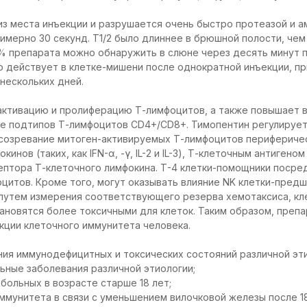
з места инъекции и разрушается очень быстро протеазой и а
римерно 30 секунд. Т1/2 было длиннее в брюшной полости, чем
5% препарата можно обнаружить в слюне через десять минут 
 действует в клетке-мишени после однократной инъекции, п
 нескольких дней.
активацию и пролиферацию Т-лимфоцитов, а также повышает в
е подтипов Т-лимфоцитов CD4+/CD8+. Тимопентин регулируе
 созревание митоген-активируемых Т-лимфоцитов перифериче
инов (таких, как IFN-α, -γ, IL-2 и IL-3), Т-клеточным антиген
птора Т-клеточного лимфокина. Т-4 клетки-помощники посре
цитов. Кроме того, могут оказывать влияние NK клетки-пред
 путем измерения соответствующего резерва хемотаксиса, к
тановятся более токсичными для клеток. Таким образом, преп
нкции клеточного иммунитета человека.
ния иммунодефицитных и токсических состояний различной эти
ьные заболевания различной этиологии;
 больных в возрасте старше 18 лет;
ммунитета в связи с уменьшением вилочковой железы после 18