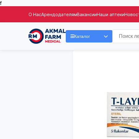
f
О Нас
Арендодателям
Вакансии
Наши аптеки
Новост
Каталог