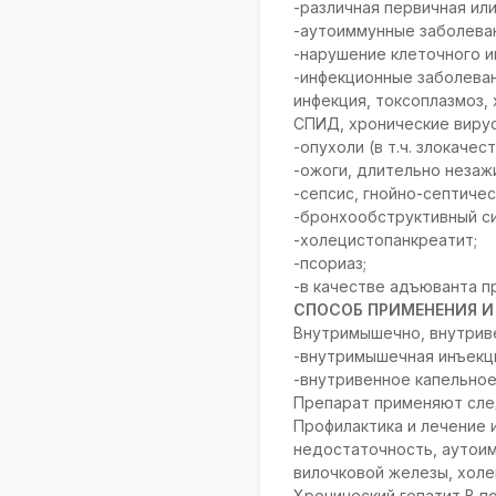
-различная первичная ил
-аутоиммунные заболевани
-нарушение клеточного и
-инфекционные заболеван
инфекция, токсоплазмоз,
СПИД, хронические вирус
-опухоли (в т.ч. злокачес
-ожоги, длительно неза
-сепсис, гнойно-септиче
-бронхообструктивный с
-холецистопанкреатит;
-псориаз;
-в качестве адъюванта п
СПОСОБ ПРИМЕНЕНИЯ И
Внутримышечно, внутриве
-внутримышечная инъекци
-внутривенное капельное
Препарат применяют сле
Профилактика и лечение
недостаточность, аутоим
вилочковой железы, холец
Хронический гепатит В по