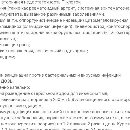
и вторичная недостаточность Т-клеток;
я (такие как ревматоидный артрит, системная эритематозная 
ммунитета, вызванное различными заболеваниями;
ия (в т.ч. оппортунистические инфекции) цитомегаловирусная
 хламидиоз (хламидийная инфекция), пневмоцистоз, криптоспо
ные гепатиты, хронический бруцеллез, дифтерия (в т.ч. бакте
твенные);
живающие раны;
ские осложнения, септический эндокардит;
индром;
ри вакцинации против бактериальных и вирусных инфекций.
 ДОЗЫ
нно капельно:
я разведение стерильной водой для инъекций 1 мл;
 вливание растворение в 250 мл 0,9% инъекционного раствора
дуя рекомендациям.
 иммунодефицитных состояний (хронические воспалительные з
мунные заболевания, нарушение клеточного иммунитета, в с
истопанкреатит, псориаз) по 1-2 флакона 2 раза в день. Курс л
 1-2 флакона 3 раза в неделю. Курс лечения 24 недели.