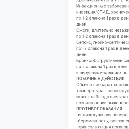
Инфекционные заболевани
инфекция/СПИД, хроническ
по 1-2 флакона 1 раз в д
дней.
Ожоги, длительно незаж
по 1-2 флакона 1 раз в де
Сепсис, гнойно-септичес
по1-2 флакона 1 раз в де
дней.
Бронхообструктивный си
по 2 флакона 1 раз в ден
и вирусных инфекциях по 1
ПОБОЧНЫЕ ДЕЙСТВИЯ
Обычно препарат хорошо
температура, головокруж
может наблюдаться крат
возникновении вышепере
ПРОТИВОПОКАЗАНИЯ
-индивидуальная неперен
-беременность, осложнен
-трансплантация органов