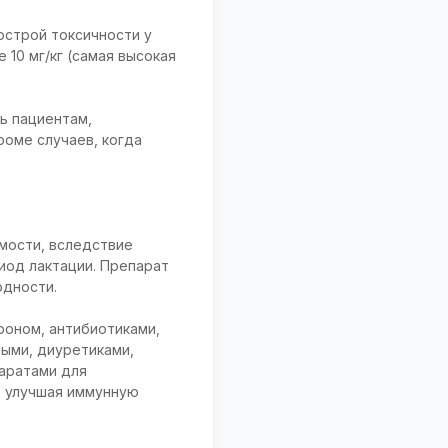
острой токсичности у
 10 мг/кг (самая высокая
ь пациентам,
роме случаев, когда
мости, вследствие
иод лактации. Препарат
одности.
оном, антибиотиками,
ыми, диуретиками,
аратами для
, улучшая иммунную