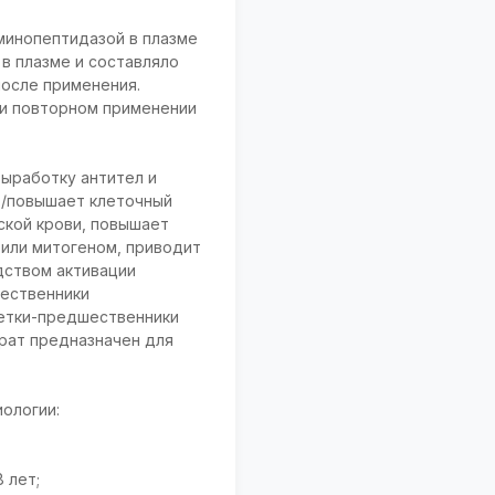
минопептидазой в плазме
 в плазме и составляло
после применения.
ри повторном применении
ыработку антител и
т/повышает клеточный
ской крови, повышает
ом или митогеном, приводит
дством активации
шественники
летки-предшественники
арат предназначен для
ологии:
 лет;