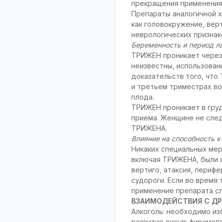
прекращения применени
Препараты аналогичной х
как головокружение, вер
неврологических призна
Беременность и период л
ТРИЖЕН проникает через 
неизвестны, использован
доказательств того, что
и третьем триместрах во
плода.
ТРИЖЕН проникает в груд
приема. Женщине не след
ТРИЖЕНА.
Влияние на способность 
Никаких специальных ме
включая ТРИЖЕНА, были с
вертиго, атаксия, периф
судороги. Если во время
применение препарата с
ВЗАИМОДЕЙСТВИЯ С ДР
Алкоголь: необходимо и
развития дисульфирамоп