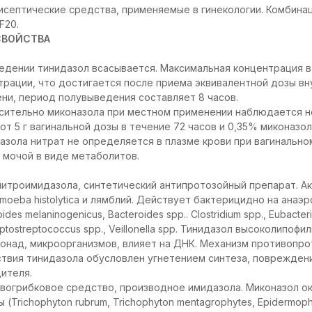
исептические средства, применяемые в гинекологии. Комбина
F20.
СВОЙСТВА
едении тинидазол всасывается. Максимальная концентрация в
рации, что достигается после приема эквивалентной дозы вн
ни, период полувыведения составляет 8 часов.
осительно миконазола при местном применении наблюдается н
т 5 г вагинальной дозы в течение 72 часов и 0,35% миконазола
назола нитрат не определяется в плазме крови при вагинально
 мочой в виде метаболитов.
итроимидазола, синтетический антипротозойный препарат. А
ntamoeba histolytica и лямблий. Действует бактерицидно на анаэ
roides melaninogenicus, Bacteroides spp.. Clostridium spp., Eubacte
eptostreptococcus spp., Veillonella spp. Тинидазол высоколипоф
онад, микроорганизмов, влияет на ДНК. Механизм противопро
твия тинидазола обусловлен угнетением синтеза, поврежден
дителя.
вогрибковое средство, производное имидазола. Миконазол о
(Trichophyton rubrum, Trichophyton mentagrophytes, Epidermoph