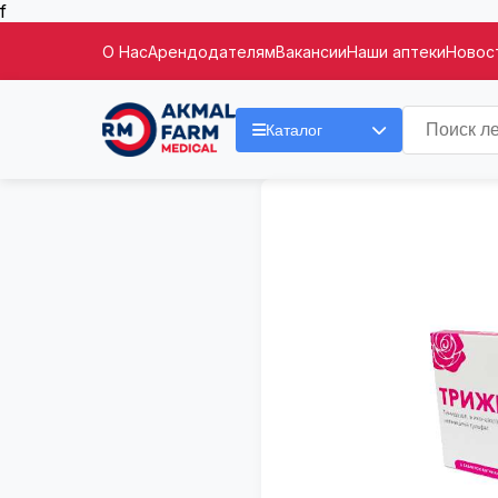
f
О Нас
Арендодателям
Вакансии
Наши аптеки
Новост
Каталог