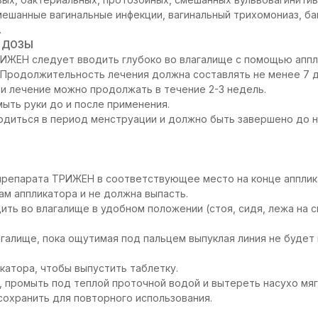
мешанные вагинальные инфекции, вагинальный трихомониаз, ба
.
 ДОЗЫ
РИЖЕН следует вводить глубоко во влагалище с помощью апп
Продолжительность лечения должна составлять не менее 7 д
и лечение можно продолжать в течение 2-3 недель.
ыть руки до и после применения.
одиться в период менструации и должно быть завершено до 
:
 препарата ТРИЖЕН в соответствующее место на конце апплик
ам аппликатора и не должна выпасть.
ить во влагалище в удобном положении (стоя, сидя, лежа на с
агалище, пока ощутимая под пальцем выпуклая линия не будет
катора, чтобы выпустить таблетку.
, промыть под теплой проточной водой и вытереть насухо мяг
охранить для повторного использования.