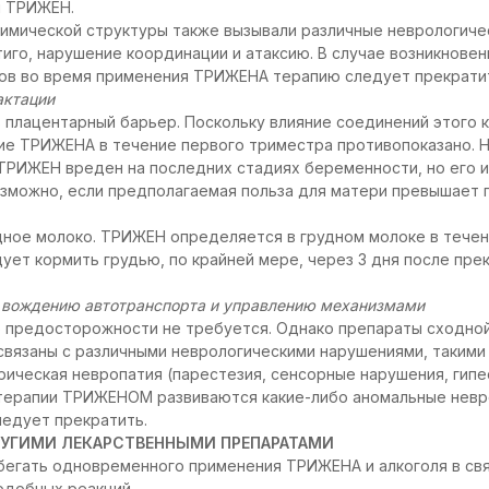
я ТРИЖЕН.
имической структуры также вызывали различные неврологиче
тиго, нарушение координации и атаксию. В случае возникнове
ков во время применения ТРИЖЕНА терапию следует прекрати
актации
плацентарный барьер. Поскольку влияние соединений этого к
ие ТРИЖЕНА в течение первого триместра противопоказано. Н
 ТРИЖЕН вреден на последних стадиях беременности, но его 
зможно, если предполагаемая польза для матери превышает 
ное молоко. ТРИЖЕН определяется в грудном молоке в течен
ует кормить грудью, по крайней мере, через 3 дня после пр
к вождению автотранспорта и управлению механизмами
р предосторожности не требуется. Однако препараты сходной
вязаны с различными неврологическими нарушениями, такими 
ерическая невропатия (парестезия, сенсорные нарушения, гипе
 терапии ТРИЖЕНОМ развиваются какие-либо аномальные невр
ледует прекратить.
УГИМИ ЛЕКАРСТВЕННЫМИ ПРЕПАРАТАМИ
збегать одновременного применения ТРИЖЕНА и алкоголя в св
одобных реакций.