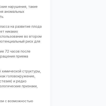
ские нарушения, такие
ния аномальных
ть.
ласса на развитие плода
ет никаких
использование во втором
потенциальный риск для
ие 72 часов после
екращения приема
 химической структуры,
как головокружение,
стезия) и редко
ологические признаки,
язи с возможностью