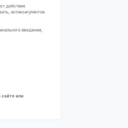
ают действие
ать, антикоагулянтов.
гинального введения,
а сайте или