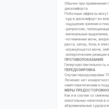
Обычно при применении 
дискомфорта.
Побочные эффекты могут 
-зуд в дискомфорт во вл
-ощущение жжения и пока
-депрессии, галлюцинаци
-вагинальные выделения,
-потемнение мочи, анорек
рвота, запор, боль в эпи
-агранулоцитоз мочи, ле
-аллергические реакции 
ПРОТИВОПОКАЗАНИЯ
Гиперчувствительность к
ПЕРЕДОЗИРОВКА
Случаи передозировки Т
Лечение: нет конкретног
симптоматическим и под
МЕРЫ ПРЕДОСТОРОЖНО
Как и в случае со смежн
алкогольных напитков в 
абдоминальные судороги,