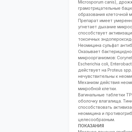
Microsporum canis), дро
грамотрицательные бацил
образования клеточной м
Препарат имеет умеренну
угнетает дыхание микроо
способствует активизаци
токсичных эндопероксид
Неомицина сульфат антиб
Оказывает бактерицидно
микроорганизмов: Coryneba
Escherichia coli, Enterobac
действует на Proteus spp.
нечувствительны к неоми
Механизм действия неоми
микробной клетки.
Вагинальные таблетки Т
оболочку влагалища. Ти
способствовать активиза
неомицина и противогри
целесообразным.
ПОКАЗАНИЯ
Местное лечение грибков