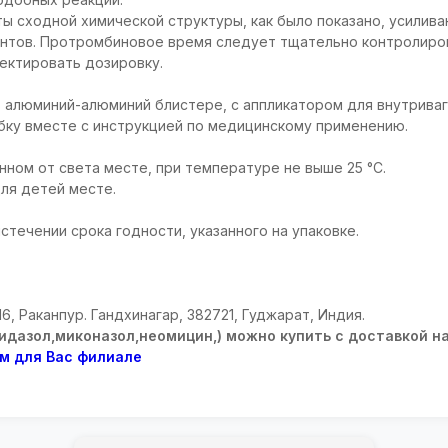
ты сходной химической структуры, как было показано, усилив
нтов. Протромбиновое время следует тщательно контролиров
ектировать дозировку.
 в алюминий-алюминий блистере, с аппликатором для внутрива
бку вместе с инструкцией по медицинскому применению.
нном от света месте, при температуре не выше 25 °С.
ля детей месте.
истечении срока годности, указанного на упаковке.
 816, Раканпур. Гандхинагар, 382721, Гуджарат, Индия.
идазол,миконазол,неомицин,) можно купить с доставкой н
ом для Вас филиале