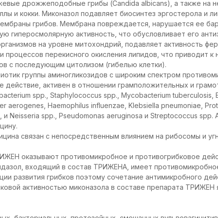
жжевые дрожжеподобные грибы (Candida albicans), а также на 
лы и кокки. Миконазол подавляет биосинтез эргостерола и л
ембраны грибов. Мембрана повреждается, нарушается ее бар
ю гиперосмолярную активность, что обусловливает его анти
рганизмов на уровне митохондрий, подавляет активность фер
и процессов перекисного окисления липидов, что приводит к 
ов с последующим цитолизом (гибелью клетки).
иотик группы аминогликозидов с широким спектром противом
е действие, активен в отношении грамположительных и грам
cterium spp., Staphylococcus spp., Mycobacterium tuberculosis, 
ter aerogenes, Haemophilus influenzae, Klebsiella pneumoniae, Prot
, и Neisseria spp., Pseudomonas aeruginosa и Streptococcus spp
цину.
цина связан с непосредственным влиянием на рибосомы и уг
РИЖЕН оказывают противомикробное и противогрибковое дейс
нидазол, входящий в состав ТРИЖЕНА, имеет противомикробно
ции развития грибков поэтому сочетание антимикробного дей
бковой активностью миконазола в составе препарата ТРИЖЕН 
ых, бактериальных, протозойных, смешанных вульвовагинитив