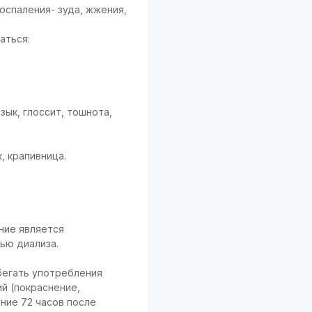
спаления- зуда, жжения,
аться:
зык, глоссит, тошнота,
, крапивница.
ние является
ью диализа.
бегать употребления
й (покраснение,
ние 72 часов после