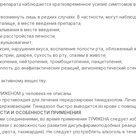
препарата наблюдается кратковременное усилие симптомов во
возникнуть лишь в редких случаях. В частности, могут наблюд
агалище, в месте введения препарата;
лывания в месте введения;
и расстройства личности;
 вульвовагинит;
сия, нарушения вкуса, воспаление полости рта, обложенный я
гастрии, диарея, сухость во рту, спазмы в животе;
йкопения, нейтропения, тромбоцитопения, панцитопения;
вплоть до анафилактических реакций, ангионевротический отек
 активному веществу.
РИЖЕНОМ у человека не описаны.
о противоядия для лечения передозировки тинидазолом. Лече
держивающим. Тинидазол быстро выводится из крови с помощ
СТИ И ОСОБЕННОСТИ ПРИМЕНЕНИЯ
ыми соединениями, во время применения ТРИЖЕНА следует из
связи с возможностью развития дисульфирамоподобных реакци
 рвота, тахикардия). Не следует употреблять алкоголь в тече