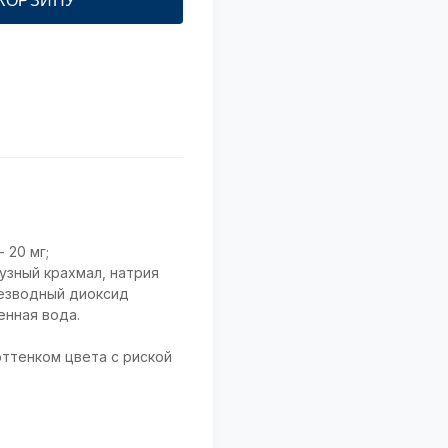
 КОРЗИНУ
 20 мг;
узный крахмал, натрия
безводный диоксид
енная вода.
ттенком цвета с риской