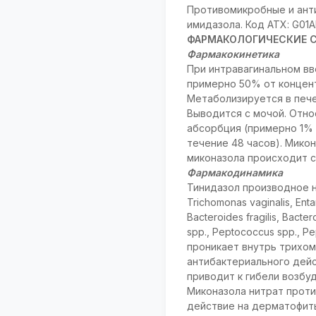
Противомикробные и ант
имидазола. Код АТХ: G01A
ФАРМАКОЛОГИЧЕСКИЕ 
Фармакокинетика
При интравагинальном вв
примерно 50% от концент
Метаболизируется в пече
Выводится с мочой. Отн
абсорбция (примерно 1% о
течение 48 часов). Мико
миконазола происходит с
Фармакодинамика
Тинидазол производное н
Trichomonas vaginalis, E
Bacteroides fragilis, Bacte
spp., Peptococcus spp., P
проникает внутрь трихом
антибактериального дейс
приводит к гибели возбу
Миконазола нитрат проти
действие на дерматофиты 