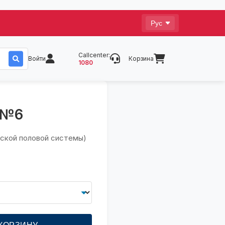
Callcenter:
Войти
Корзина
1080
 №6
нской половой системы)