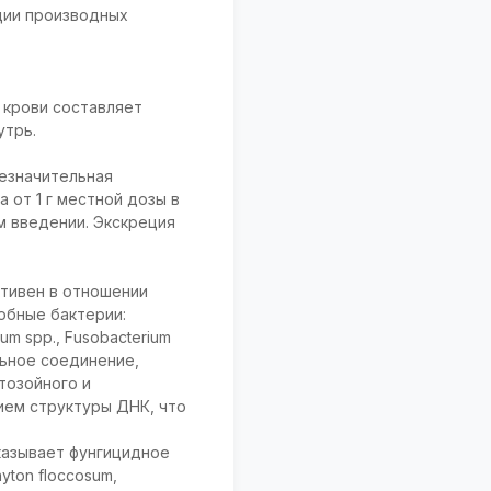
ции производных
 крови составляет
утрь.
езначительная
 от 1 г местной дозы в
м введении. Экскреция
ктивен в отношении
робные бактерии:
rium spp., Fusobacterium
ильное соединение,
тозойного и
ием структуры ДНК, что
казывает фунгицидное
yton floccosum,