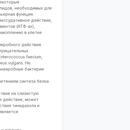
некоторые
ипидов, необходимых для
ьерная функция.
экссудативное действие,
ментов (АТФ-аз),
накоплению в клетке
икробного действия.
отрицательных
Enterococcus faecium,
eus vulgaris. He
. Анаэробные бактерии
нетением синтеза белка
твие на слизистую
е действие, может
ствия тинидазола и
является
 у женщин.