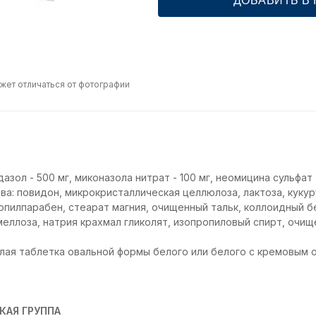
ДОБАВИТЬ В
жет отличаться от фотографии
зол - 500 мг, миконазола нитрат - 100 мг, неомицина сульфат -
а: повидон, микрокристаллическая целлюлоза, лактоза, кукур
опилпарабен, стеарат магния, очищенный тальк, коллоидный 
меллоза, натрия крахмал гликолят, изопропиловый спирт, очищ
ая таблетка овальной формы белого или белого с кремовым о
КАЯ ГРУППА