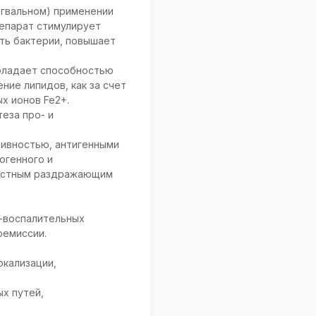
нгвальном) применении
репарат стимулирует
ть бактерии, повышает
бладает способностью
ние липидов, как за счет
х ионов Fe2+.
еза про- и
тивностью, антигенными
огенного и
 местным раздражающим
о-воспалительных
ремиссии.
окализации,
х путей,