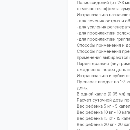
Полиоксидоний (от 2-3 ме
отмечается эффекта куму
Интраназально назначают п
-для лечения острых и о
-для усиления регенерат
-для профилактики ослож
-для профилактики гриппа
Способы применения и д
Способы применения преп
применения выбираются в
Парентерально (внутримыш
ежедневно, через день ил
Интраназально и сублингв
Препарат вводят по 1-3 к
день.
В одной капле (0,05 мл) 
Расчет суточной дозы пр
Вес ребенка 5 кг - 5 капел
Вес ребенка 10 кг - 10 кап
Вес ребенка 15 кг - 15 кап
Вес ребенка 20 кг - 20 ка