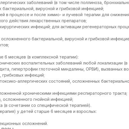
ллергических заболеваний (в том числе поллиноза, бронхиальн
 бактериальной, вирусной и грибковой инфекцией;
ей в процессе и после химио- и лучевой терапии для снижени
кого действия лекарственных препаратов;
хирургических инфекций; для активации регенераторных проц
 осложненного бактериальной, вирусной и грибковой инфекцие
тов;
е 6 месяцев (в комплексной терапии):
онических воспалительных заболеваний любой локализации (в 
идита, гипертрофии глоточной миндалины, ОРВИ), вызванных в
, грибковых инфекций;
 токсико-аллергических состояний, осложненных бактериально
ложненной хроническими инфекциями респираторного тракта;
, осложненного гнойной инфекцией;
а (в сочетании со специфической терапией).
ерапия) у детей старше 6 месяцев и взрослых:
екционных осложнений.