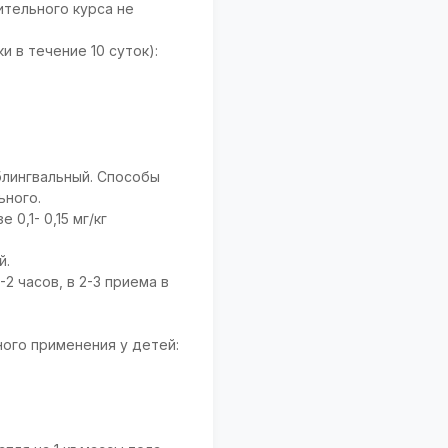
лительного курса не
и в течение 10 суток):
блингвальный. Способы
ьного.
0,1- 0,15 мг/кг
й.
2 часов, в 2-3 приема в
ного применения у детей: