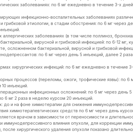
гических заболеваниях: по 6 мг ежедневно в течение 3-х дне
вирующих инфекционно-воспалительных заболеваниях различн
и грибковой этиологии, в стадии обострения: по 6 мг через де
инъекций.
х аллергических заболеваниях (в том числе поллиноз, бронхиа
актериальной, вирусной и грибковой инфекцией: по 6-12 мг, ку
е, осложненном бактериальной, вирусной и грибковой инфекц
нодепрессантов: по 6 мг через день 5 инъекций, далее 2 раза
рмах хирургических инфекций: по 6 мг ежедневно в течение 3
рных процессов (переломы, ожоги, трофические язвы): по 6 м
 10 инъекций.
перационных инфекционных осложнений: по 6 мг через день 5 
по 6 мг 2 раза в неделю курсом 20 инъекций.
х: до и на фоне химиотерапии для снижения иммунодепрессивн
вия химиотерапевтических средств по 6 мг через день курсом
ляется врачом в зависимости от переносимости и длительнос
ки иммунодепрессивного влияния опухоли, для коррекции им
и, после хирургического удаления опухоли показано длительн