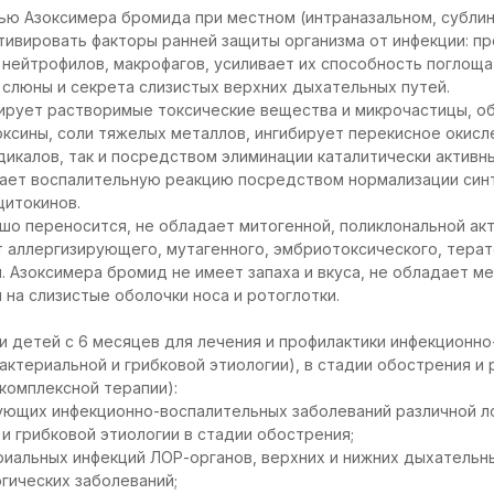
ью Азоксимера бромида при местном (интраназальном, субли
тивировать факторы ранней защиты организма от инфекции: п
нейтрофилов, макрофагов, усиливает их способность поглоща
слюны и секрета слизистых верхних дыхательных путей.
ирует растворимые токсические вещества и микрочастицы, о
оксины, соли тяжелых металлов, ингибирует перекисное окисле
икалов, так и посредством элиминации каталитически активны
ает воспалительную реакцию посредством нормализации синт
цитокинов.
о переносится, не обладает митогенной, поликлональной ак
т аллергизирующего, мутагенного, эмбриотоксического, терат
. Азоксимера бромид не имеет запаха и вкуса, не обладает
 на слизистые оболочки носа и ротоглотки.
и детей с 6 месяцев для лечения и профилактики инфекционн
актериальной и грибковой этиологии), в стадии обострения и 
 комплексной терапии):
ующих инфекционно-воспалительных заболеваний различной л
 и грибковой этиологии в стадии обострения;
риальных инфекций ЛОР-органов, верхних и нижних дыхательны
огических заболеваний;