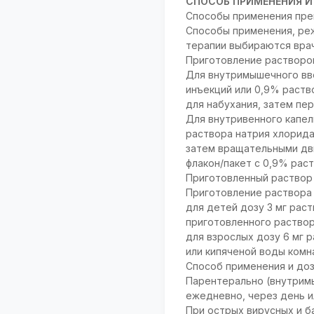
СПОСОБ ПРИМЕНЕНИЯ И
Способы применения преп
Способы применения, ре
терапии выбираются врач
Приготовление растворов
Для внутримышечного вве
инъекций или 0,9% раств
для набухания, затем п
Для внутривенного капел
раствора натрия хлорида
затем вращательными дв
флакон/пакет с 0,9% рас
Приготовленный раствор
Приготовление раствора 
для детей дозу 3 мг раств
приготовленного раствор
для взрослых дозу 6 мг 
или кипяченой воды комн
Способ применения и доз
Парентерально (внутримыш
ежедневно, через день ил
При острых вирусных и б