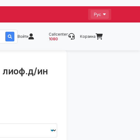
Callcenter:
Войти
Корзина
1080
 лиоф.д/ин