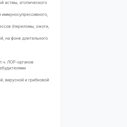
ой астмы, атопического
я иммуносупрессивного,
ессов (переломы, ожоги,
й, на фоне длительного
т.ч. ЛОР-органов
озбудителями
й, вирусной и грибковой