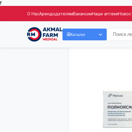
f
О Нас
Арендодателям
Вакансии
Наши аптеки
Новост
Каталог