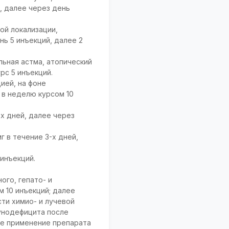
й, далее через день
ой локализации,
нь 5 инъекций, далее 2
льная астма, атопический
рс 5 инъекций.
ией, на фоне
 в неделю курсом 10
-х дней, далее через
г в течение 3-х дней,
инъекций.
ого, гепато- и
 10 инъекций; далее
ти химио- и лучевой
мунодефицита после
ое применение препарата