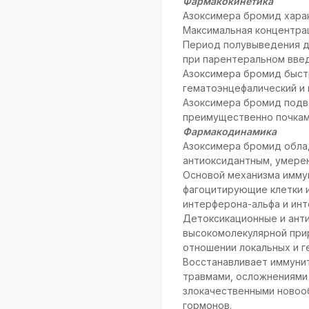
Фармакокинетика
Азоксимера бромид хара
Максимальная концентрац
Период полувыведения дл
при парентеральном вве
Азоксимера бромид быстр
гематоэнцефалический и 
Азоксимера бромид подв
преимущественно почками
Фармакодинамика
Азоксимера бромид обла
антиоксидантным, умере
Основой механизма имму
фагоцитирующие клетки и
интерферона-альфа и инт
Детоксикационные и ант
высокомолекулярной при
отношении локальных и г
Восстанавливает иммуни
травмами, осложнениями 
злокачественными новоо
гормонов.