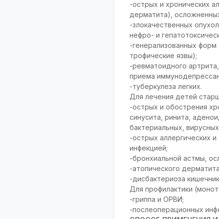
-острых и хронических а
дерматита), осложненных
-злокачественных опухол
нефро- и гепатотоксичес
-генерализованных форм 
трофические язвы);
-ревматоидного артрита,
приема иммунодепрессан
-туберкулеза легких.
Для лечения детей старш
-острых и обострения хр
синусита, ринита, адено
бактериальных, вирусных
-острых аллергических и
инфекцией;
-бронхиальной астмы, ос
-атопического дерматита
-дисбактериоза кишечник
Для профилактики (монот
-гриппа и ОРВИ;
-послеоперационных инф