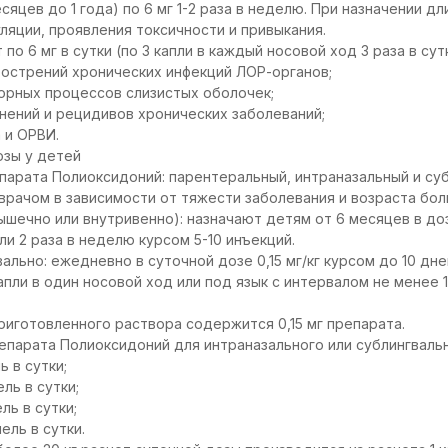
сяцев до 1 года) по 6 мг 1-2 раза в неделю. При назначении д
ляции, проявления токсичности и привыкания.
о 6 мг в сутки (по 3 капли в каждый носовой ход 3 раза в сутк
бострений хронических инфекций ЛОР-органов;
орных процессов слизистых оболочек;
нений и рецидивов хронических заболеваний;
 и ОРВИ.
озы у детей
арата Полиоксидоний: парентеральный, интраназальный и су
рачом в зависимости от тяжести заболевания и возраста бол
ечно или внутривенно): назначают детям от 6 месяцев в дозе 
и 2 раза в неделю курсом 5-10 инъекций.
ально: ежедневно в суточной дозе 0,15 мг/кг курсом до 10 дне
апли в один носовой ход или под язык с интервалом не менее 1-
приготовленного раствора содержится 0,15 мг препарата.
епарата Полиоксидоний для интраназального или сублингваль
ь в сутки;
ель в сутки;
ель в сутки;
пель в сутки.