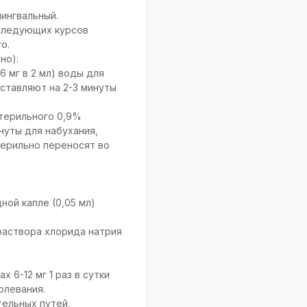
ингвальный.
следующих курсов
о.
но):
 мг в 2 мл) воды для
ставляют на 2-3 минуты
стерильного 0,9%
нуты для набухания,
ерильно переносят во
дной капле (0,05 мл)
 раствора хлорида натрия
 6-12 мг 1 раз в сутки
олевания.
тельных путей,