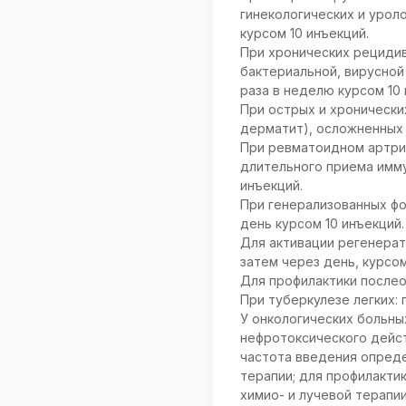
гинекологических и уроло
курсом 10 инъекций.
При хронических рециди
бактериальной, вирусной 
раза в неделю курсом 10 
При острых и хронически
дерматит), осложненных б
При ревматоидном артрит
длительного приема имму
инъекций.
При генерализованных фо
день курсом 10 инъекций.
Для активации регенерато
затем через день, курсом
Для профилактики послео
При туберкулезе легких: 
У онкологических больны
нефротоксического дейст
частота введения опреде
терапии; для профилакти
химио- и лучевой терапи