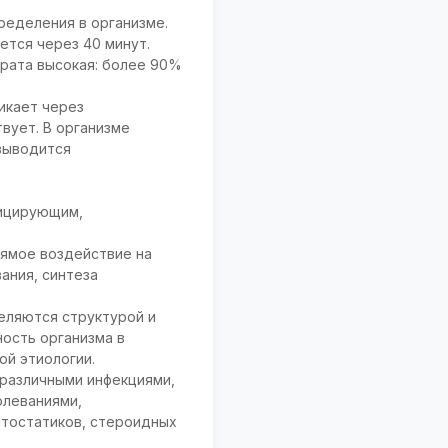
ределения в организме.
ется через 40 минут.
арата высокая: более 90%
икает через
вует. В организме
выводится
сицирующим,
ямое воздействие на
ания, синтеза
еляются структурой и
ость организма в
ой этиологии.
различными инфекциями,
олеваниями,
итостатиков, стероидных