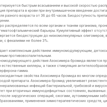
ктеризуется быстрым всасыванием и высокой скоростью расп
ия препарата в крови при внутримышечном введении достига
я разного возраста от 36 до 65 часов. Биодоступность преп
дении.
о распределяется по всем органам и тканям организма, прон
гематоофтальмический барьеры. Кумулятивный эффект отсутст
ергается биодеструкции до низкомолекулярных олигомеров, 
, с фекалиями не более 3%.
дает комплексным действием: иммуномодулирующим, деток
нным противовоспалительным.
номодулирующего действия Азоксимера бромида является пр
 естественные киллеры, а также стимуляция антителообразов
ерферона-гамма.
иоксидантные свойства Азоксимера бромида во многом опред
родой препарата. Азоксимера бромид увеличивает резистентн
енерализованных инфекций бактериальной, грибковой и вирусн
тет при вторичных иммунодефицитных состояниях, вызванных 
после хирургических операций, ожогами, аутоиммунными заб
бразованиями, применения химиотерапевтических средств, ц