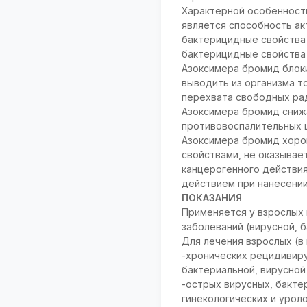
Характерной особенност
является способность ак
бактерицидные свойства 
бактерицидные свойства 
Азоксимера бромид блок
выводить из организма т
перехвата свободных рад
Азоксимера бромид сниж
противовоспалительных 
Азоксимера бромид хорош
свойствами, не оказывае
канцерогенного действия
действием при нанесении
ПОКАЗАНИЯ
Применяется у взрослых 
заболеваний (вирусной, б
Для лечения взрослых (в
-хронических рецидивир
бактериальной, вирусной
-острых вирусных, бакте
гинекологических и урол