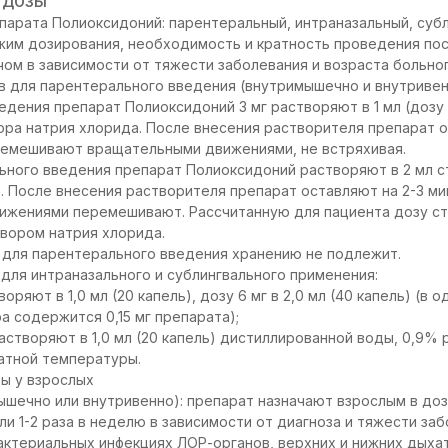
 ДОЗЫ
арата Полиоксидоний: парентеральный, интраназальный, субл
жим дозирования, необходимость и кратность проведения по
ом в зависимости от тяжести заболевания и возраста больног
 для парентерального введения (внутримышечно и внутривен
дения препарат Полиоксидоний 3 мг растворяют в 1 мл (дозу 6
ора натрия хлорида. После внесения растворителя препарат о
еремешивают вращательными движениями, не встряхивая.
ьного введения препарат Полиоксидоний растворяют в 2 мл 
. После внесения растворителя препарат оставляют на 2-3 ми
ижениями перемешивают. Рассчитанную для пациента дозу ст
твором натрия хлорида.
 для парентерального введения хранению не подлежит.
для интраназального и сублингвального применения:
оряют в 1,0 мл (20 капель), дозу 6 мг в 2,0 мл (40 капель) (в о
а содержится 0,15 мг препарата);
растворяют в 1,0 мл (20 капель) дистиллированной воды, 0,9%
атной температуры.
ы у взрослых
ечно или внутривенно): препарат назначают взрослым в дозах
и 1-2 раза в неделю в зависимости от диагноза и тяжести заб
актериальных инфекциях ЛОР-органов, верхних и нижних дыха