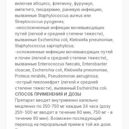
включая абсцесс, флегмону, фурункул,
импетиго, пиодермию, раневую инфекцию,
вызванные Staphylococcus aureus или
Streptococcus pyogenes;
-неосложненные инфекции мочевыводящих
путей (легкой и средней степени тяжести),
вызванные Escherichia coli, Klebsiella pneumoniae,
Staphylococcus saprophyticus;
-осложненные инфекции мочевыводящих путей
и почек (легкой и средней степени тяжести),
вызванные Enterococcus faecalis, Enterobacter
cloacae, Escherichia coli, Klebsiella pneumoniae,
Proteus mirabilis, Pseudomonas aeruginosa;
-острый пиелонефрит (легкой и средней
степени тяжести), вызванный Escherichia coli.
СПОСОБ ПРИМЕНЕНИЯ И ДОЗЫ
Препарат вводят внутривенно капельно
медленно по 250-750 мг каждые 24 часа (дозу
250- 500 мг вводят в течение 60 мин, 750 мг - в
течение 90 мин). Возможен последующий
переход на пероральный прием в той же дозе.