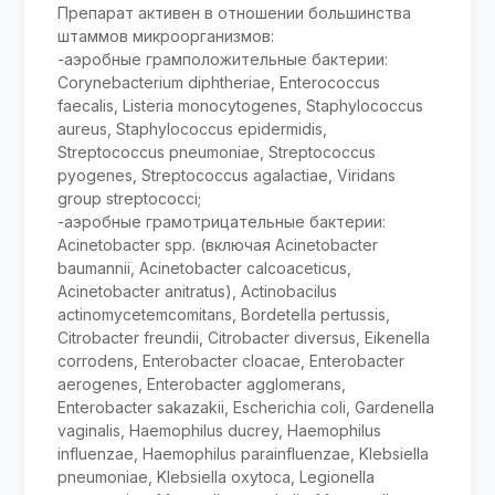
Препарат активен в отношении большинства
штаммов микроорганизмов:
-аэробные грамположительные бактерии:
Corynebacterium diphtheriae, Enterococcus
faecalis, Listeria monocytogenes, Staphylococcus
aureus, Staphylococcus epidermidis,
Streptococcus pneumoniae, Streptococcus
pyogenes, Streptococcus agalactiae, Viridans
group streptococci;
-аэробные грамотрицательные бактерии:
Acinetobacter spp. (включая Acinetobacter
baumannii, Acinetobacter calcoaceticus,
Acinetobacter anitratus), Actinobacilus
actinomycetemcomitans, Bordetella pertussis,
Citrobacter freundii, Citrobacter diversus, Eikenella
corrodens, Enterobacter cloacae, Enterobacter
aerogenes, Enterobacter agglomerans,
Enterobacter sakazakii, Escherichia coli, Gardenella
vaginalis, Haemophilus ducrey, Haemophilus
influenzae, Haemophilus parainfluenzae, Klebsiella
pneumoniae, Klebsiella oxytoca, Legionella