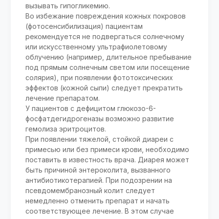
вызывать гипогликемию.
Во избежание повреждения кожных покровов
(фотосенсибилизация) пациентам
рекомендуется не подвергаться солнечному
или искусственному ультрафиолетовому
облучению (например, длительное пребывание
под прямым солнечным светом или посещение
солярия), при появлении фототоксических
эффектов (кожной сыпи) следует прекратить
лечение препаратом.
У пациентов с дефицитом глюкозо-6-
фосфатдегидрогеназы возможно развитие
гемолиза эритроцитов.
При появлении тяжелой, стойкой диареи с
примесью или без примеси крови, необходимо
поставить в известность врача. Диарея может
быть причиной энтероколита, вызванного
антибиотикотерапией. При подозрении на
псевдомембранозный колит следует
немедленно отменить препарат и начать
соответствующее лечение. В этом случае