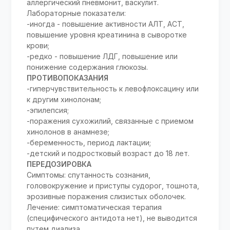
аллергический пневмонит, васкулит.
Лабораторные показатели:
-иногда - повышение активности АЛТ, АСТ,
повышение уровня креатинина в сыворотке
крови;
-редко - повышение ЛДГ, повышение или
понижение содержания глюкозы.
ПРОТИВОПОКАЗАНИЯ
-гиперчувствительность к левофлоксацину или
к другим хинолонам;
-эпилепсия;
-поражения сухожилий, связанные с приемом
хинолонов в анамнезе;
-беременность, период лактации;
-детский и подростковый возраст до 18 лет.
ПЕРЕДОЗИРОВКА
Симптомы: спутанность сознания,
головокружение и приступы судорог, тошнота,
эрозивные поражения слизистых оболочек.
Лечение: симптоматическая терапия
(специфического антидота нет), не выводится
путем диализа.