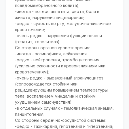
псевдомембранозного колита);
-иногда - потеря аппетита, рвота, боли в
животе, нарушения пищеварения;
-редко - сухость во рту, желудочно-кишечное
кровотечение;
-очень редко - нарушения функции печени
(гепатит, холелитиаз).
Со стороны органов кроветворения:
-иногда - эозинофилия, лейкопения;
-редко - нейтропения, тромбоцитопения
(усиление склонности к кровоизлияниям или
кровотечениям);
-очень редко - выраженный агранулоцитоз
(сопровождается стойким или
рецидивирующим повышением температуры
тела, воспалением миндалин и стойким
ухудшением самочувствия);
-в отдельных случаях - гемолитическая анемия,
панцитопения.
Со стороны сердечно-сосудистой системы:
-редко - тахикардия, гипотензия и гипертензия;