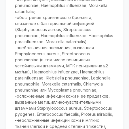
pneumoniae, Haemophilus influenzae, Moraxella
catarrhalis;
-обострение хронического бронхита,
связанное с бактериальной инфекцией
(Staphylococcus aureus, Streptococcus
pneumoniae, Haemophilus influenzae, Haemophilus
parainfluenzae, Moraxella catarrhalis);
-внебольничная пневмония, вызванная
Staphylococcus aureus, Streptococcus
pneumoniae (в том числе пенициллин
устойчивыми штаммами, МПК пенициллина ≥2
мкг/мл), Haemophilus influenzae, Haemophilus
parainfluenzae, Klebsiella pneumoniae, Legionella
pneumophila, Moraxella catarrhalis, Chlamydia
pneumoniae или Mycoplasma pneumoniae;
-осложненные инфекции кожи и ее придатков,
вызванные метициллиночувствительными
штаммами Staphylococcus aureus, Streptococcus
pyogenes, Enterococcus faecalis, Proteus mirabilis;
-неосложненные инфекции кожи и мягких
тканей (легкой и средней степени тяжести),