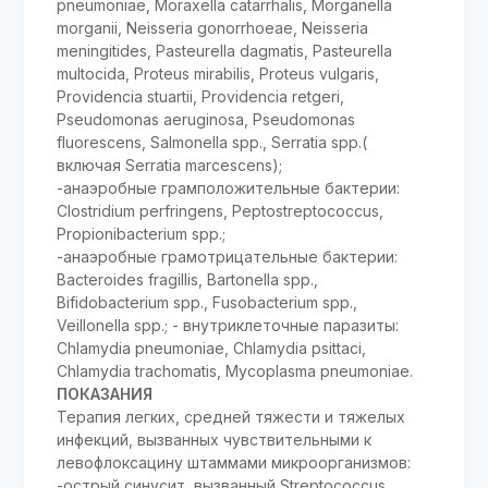
pneumoniae, Moraxella catarrhalis, Morganella
morganii, Neisseria gonorrhoeae, Neisseria
meningitides, Pasteurella dagmatis, Pasteurella
multocida, Proteus mirabilis, Proteus vulgaris,
Providencia stuartii, Providencia retgeri,
Pseudomonas aeruginosa, Pseudomonas
fluorescens, Salmonella spp., Serratia spp.(
включая Serratia marcescens);
-анаэробные грамположительные бактерии:
Clostridium perfringens, Peptostreptococcus,
Propionibacterium spp.;
-анаэробные грамотрицательные бактерии:
Bacteroides fragillis, Bartonella spp.,
Bifidobacterium spp., Fusobacterium spp.,
Veillonella spp.; - внутриклеточные паразиты:
Chlamydia pneumoniae, Chlamydia psittaci,
Chlamydia trachomatis, Mycoplasma pneumoniae.
ПОКАЗАНИЯ
Терапия легких, средней тяжести и тяжелых
инфекций, вызванных чувствительными к
левофлоксацину штаммами микроорганизмов:
-острый синусит, вызванный Streptococcus