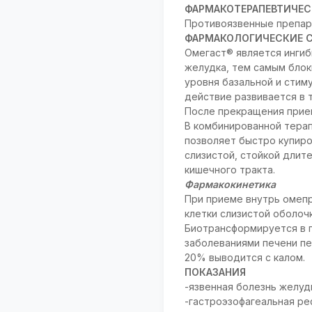
ФАРМАКОТЕРАПЕВТИЧЕС
Противоязвенные препара
ФАРМАКОЛОГИЧЕСКИЕ 
Омегаст® является ингиб
желудка, тем самым блок
уровня базальной и стим
действие развивается в т
После прекращения прием
В комбинированной терап
позволяет быстро купир
слизистой, стойкой длит
кишечного тракта.
Фармакокинетика
При приеме внутрь омепр
клетки слизистой оболоч
Биотрансформируется в п
заболеваниями печени пе
20% выводится с калом.
ПОКАЗАНИЯ
-язвенная болезнь желуд
-гастроэзофагеальная ре