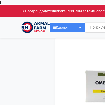
f
О Нас
Арендодателям
Вакансии
Наши аптеки
Новост
Каталог