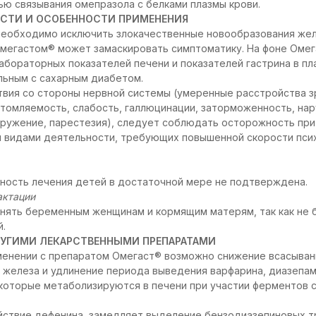
нью связывания омепразола с белками плазмы крови.
СТИ И ОСОБЕННОСТИ ПРИМЕНЕНИЯ
необходимо исключить злокачественные новообразования же
 Омегастом® может замаскировать симптоматику. На фоне Оме
абораторных показателей печени и показателей гастрина в пл
льным с сахарным диабетом.
вия со стороны нервной системы (умеренные расстройства зре
утомляемость, слабость, галлюцинации, заторможенность, нар
кружение, парестезия), следует соблюдать осторожность при
и видами деятельности, требующих повышенной скорости пси
ность лечения детей в достаточной мере не подтверждена.
актации
нять беременным женщинам и кормящим матерям, так как не 
й.
УГИМИ ЛЕКАРСТВЕННЫМИ ПРЕПАРАТАМИ
енении с препаратом Омегаст® возможно снижение всасывани
 железа и удлинение периода выведения варфарина, диазепам
 которые метаболизируются в печени при участии ферментов 
йствие дефенина, замедляет выделение бензодиазепиновых т