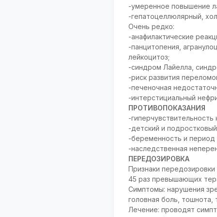
-умеренное повышение л
-гепатоцеллюлярный, хол
Очень редко:
-анафилактические реакц
-панцитопения, агрануло
лейкоцитоз;
-синдром Лайелла, синд
-риск развития переломов
-печеночная недостаточн
-интерстициальный нефри
ПРОТИВОПОКАЗАНИЯ
-гиперчувствительность 
-детский и подростковый 
-беременность и период 
-наследственная неперен
ПЕРЕДОЗИРОВКА
Признаки передозировки б
45 раз превышающих тер
Симптомы: нарушения зре
головная боль, тошнота, 
Лечение: проводят симп