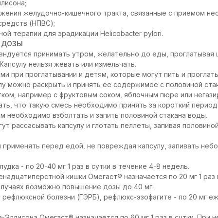
ллисона;
ажения желудочно-кишечного тракта, связанные с приемом н
средств (НПВС);
ой терапии для эрадикации Helicobacter pylori.
 ДОЗЫ
ндуется принимать утром, желательно до еды, проглатывая 
Капсулу нельзя жевать или измельчать.
ми при проглатывании и детям, которые могут пить и проглат
у можно раскрыть и принять ее содержимое с половиной ста
тком, например с фруктовым соком, яблочным пюре или негази
ть, что такую смесь необходимо принять за короткий период 
 необходимо взболтать и запить половиной стакана воды.
ут рассасывать капсулу и глотать пеллеты, запивая половиной
 применять перед едой, не повреждая капсулу, запивать неб
удка - по 20-40 мг 1 раз в сутки в течение 4-8 недель.
надцатиперстной кишки Омегаст® назначается по 20 мг 1 раз в
случаях возможно повышение дозы до 40 мг.
рефлюксной болезни (ГЭРБ), рефлюкс-эзофагите - по 20 мг еже
-Эллисона Омегаст® назначается по 60 мг 1 раз в сутки. При