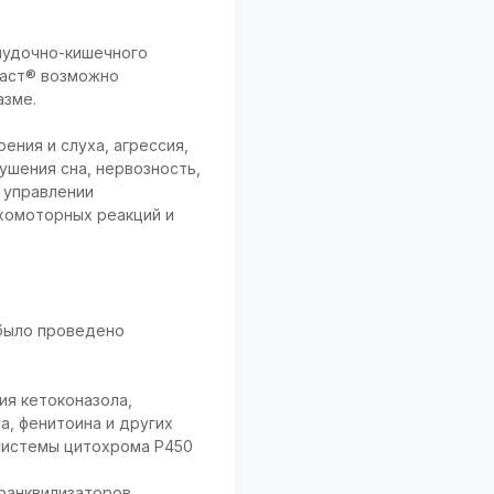
лудочно-кишечного
гаст® возможно
азме.
ния и слуха, агрессия,
ушения сна, нервозность,
 управлении
хомоторных реакций и
было проведено
я кетоконазола,
а, фенитоина и других
системы цитохрома Р450
ранквилизаторов