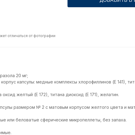
ДОБАВИТЬ В
жет отличаться от фотографии
разола 20 мг;
 корпус капсулы: медные комплексы хлорофиллинов (Е 141), тита
 оксид желтый (Е 172), титана диоксид (Е 171), желатин.
псулы размером № 2 с матовым корпусом желтого цвета и ма
ые или беловатые сферические микропеллеты, без запаха.
имые.