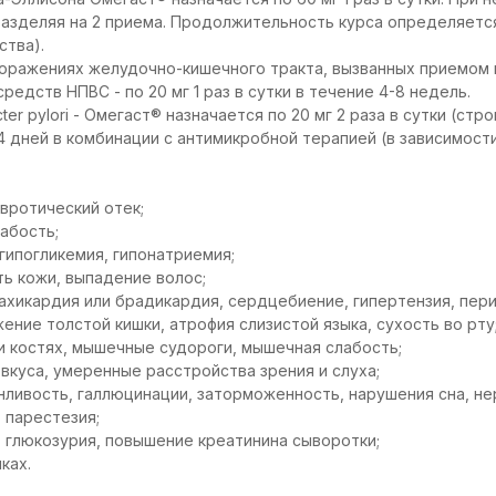
разделяя на 2 приема. Продолжительность курса определяетс
ства).
поражениях желудочно-кишечного тракта, вызванных приемом
едств НПВС - по 20 мг 1 раз в сутки в течение 4-8 недель.
er pylori - Омегаст® назначается по 20 мг 2 раза в сутки (стро
14 дней в комбинации с антимикробной терапией (в зависимос
евротический отек;
абость;
гипогликемия, гипонатриемия;
ть кожи, выпадение волос;
 тахикардия или брадикардия, сердцебиение, гипертензия, пер
ение толстой кишки, атрофия слизистой языка, сухость во рту
 и костях, мышечные судороги, мышечная слабость;
 вкуса, умеренные расстройства зрения и слуха;
онливость, галлюцинации, заторможенность, нарушения сна, не
 парестезия;
, глюкозурия, повышение креатинина сыворотки;
ках.