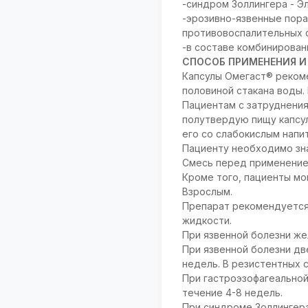
-синдром Золлингера - Э
-эрозивно-язвенные пор
противовоспалительных 
-в составе комбинированн
СПОСОБ ПРИМЕНЕНИЯ И
Капсулы Омегаст® рекоме
половиной стакана воды. 
Пациентам с затруднения
полутвердую пищу капсул
его со слабокислым напи
Пациенту необходимо зна
Смесь перед применением
Кроме того, пациенты мог
Взрослым.
Препарат рекомендуется
жидкости.
При язвенной болезни жел
При язвенной болезни две
недель. В резистентных 
При гастроэзофагеальной 
течение 4-8 недель.
При синдроме Золлингера