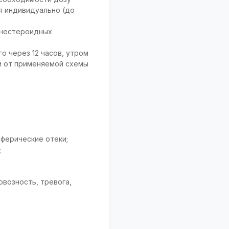
я индивидуально (до
 нестероидных
го через 12 часов, утром
ти от применяемой схемы
иферические отеки;
;
рвозность, тревога,