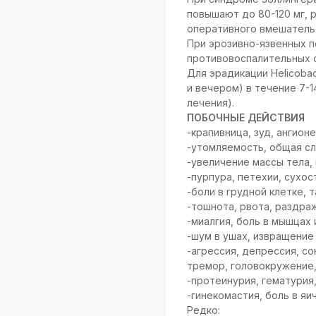
повышают до 80-120 мг, 
оперативного вмешатель
При эрозивно-язвенных 
противовоспалительных ср
Для эрадикации Helicobact
и вечером) в течение 7-
лечения).
ПОБОЧНЫЕ ДЕЙСТВИЯ
-крапивница, зуд, ангион
-утомляемость, общая сл
-увеличение массы тела, 
-пурпура, петехии, сухос
-боли в грудной клетке,
-тошнота, рвота, раздраж
-миалгия, боль в мышцах
-шум в ушах, извращение
-агрессия, депрессия, с
тремор, головокружение,
-протеинурия, гематурия
-гинекомастия, боль в яич
Редко: