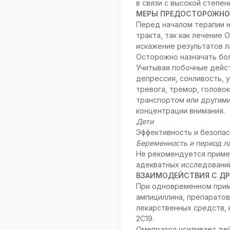
в связи с высокой степе
МЕРЫ ПРЕДОСТОРОЖНО
Перед началом терапии 
тракта, так как лечение
искажение результатов л
Осторожно назначать бо
Учитывая побочные дейст
депрессия, сонливость, 
тревога, тремор, голово
транспортом или другим
концентрации внимания.
Дети
Эффективность и безопас
Беременность и период л
Не рекомендуется приме
адекватных исследовани
ВЗАИМОДЕЙСТВИЯ С ДР
При одновременном прим
ампициллина, препаратов
лекарственных средств,
2С19.
Омепразол усиливает де