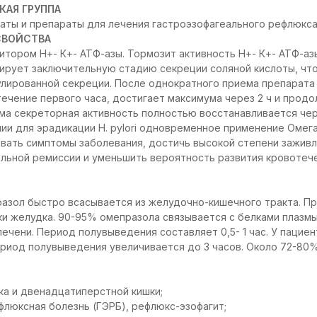
КАЯ ГРУППА
ты и препараты для лечения гастроэзофагеального рефлюкса
СВОЙСТВА
итором Н+- К+- АТФ-азы. Тормозит активность Н+- К+- АТФ-аз
ирует заключительную стадию секреции соляной кислоты, чт
улированной секреции. После однократного приема препарата
ечение первого часа, достигает максимума через 2 ч и продо
а секреторная активность полностью восстанавливается чере
ии для эрадикации Н. pylori одновременное применение Омег
овать симптомы заболевания, достичь высокой степени зажив
ельной ремиссии и уменьшить вероятность развития кровотеч
азол быстро всасывается из желудочно-кишечного тракта. П
ки желудка. 90-95% омепразола связывается с белками плазмы
ечени. Период полувыведения составляет 0,5- 1 час. У пацие
риод полувыведения увеличивается до 3 часов. Около 72-80
ка и двенадцатиперстной кишки;
флюксная болезнь (ГЭРБ), рефлюкс-эзофагит;