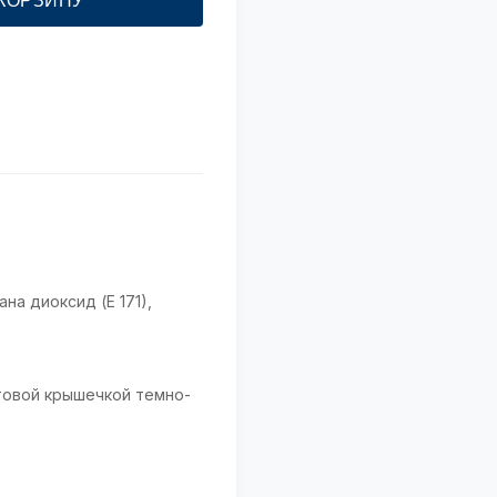
 КОРЗИНУ
на диоксид (Е 171),
товой крышечкой темно-