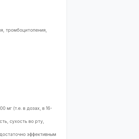
ия, тромбоцитопения,
мг (т.е. в дозах, в 16-
ть, сухость во рту,
 достаточно эффективным