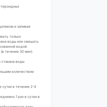
естероидных
целиком и запивая
ывать только
кана воды или смешать
рованной водой.
(в течение 30 мин).
 стакана воды.
ольшим количеством
 сутки в течение 2-4
дневно 1 раз в сутки в
 необходимости дозу