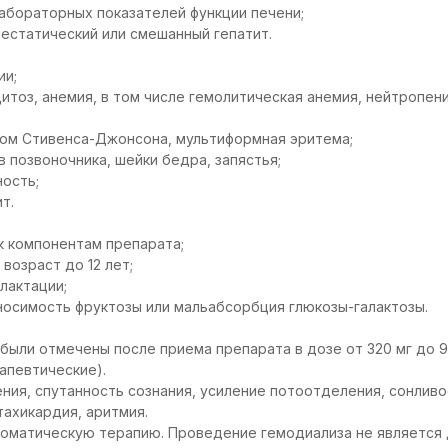
абораторных показателей функции печени;
естатический или смешанный гепатит.
ии;
цитоз, анемия, в том числе гемолитическая анемия, нейтропен
ром Стивенса-Джонсона, мультиформная эритема;
 позвоночника, шейки бедра, запястья;
ость;
т.
к компонентам препарата;
возраст до 12 лет;
лактации;
осимость фруктозы или мальабсорбция глюкозы-галактозы.
ыли отмечены после приема препарата в дозе от 320 мг до 900 
апевтические).
ния, спутанность сознания, усиление потоотделения, сонливос
тахикардия, аритмия.
томатическую терапию. Проведение гемодиализа не является