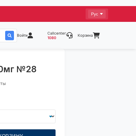
Callcenter:
Войти
Корзина
1080
20мг №28
аты