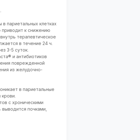
.
ы в париетальных клетках
о приводит к снижению
 внутрь терапевтическое
лжается в течение 24 ч.
з 3-5 суток.
аста® и антибиотиков
ления поврежденной
ения из желудочно-
роникает в париетальные
 крови.
нтов с хроническими
% выводится почками,