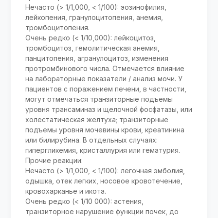
Нечасто (> 1/1,000, < 1/100): эозинофилия,
лейкопения, гранулоцитопения, анемия,
тромбоцитопения.
Очень редко (< 1/10,000): лейкоцитоз,
тромбоцитоз, гемолитическая анемия,
панцитопения, агранулоцитоз, изменения
протромбинового числа. Отмечается влияние
на лабораторные показатели / анализ мочи. У
пациентов с поражением печени, в частности,
могут отмечаться транзиторные подъемы
уровня трансаминаз и щелочной фосфатазы, или
холестатическая желтуха; транзиторные
подъемы уровня мочевины крови, креатинина
или билирубина. В отдельных случаях:
гипергликемия, кристаллурия или гематурия.
Прочие реакции:
Нечасто (> 1/1,000, < 1/100): легочная эмболия,
одышка, отек легких, носовое кровотечение,
кровохарканье и икота.
Очень редко (< 1/10 000): астения,
транзиторное нарушение функции почек, до