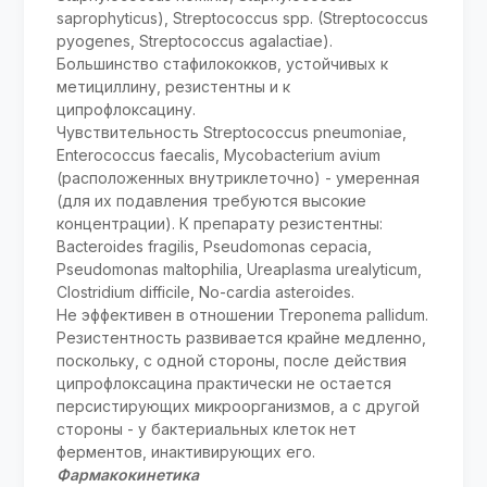
saprophyticus), Streptococcus spp. (Streptococcus
pyogenes, Streptococcus agalactiae).
Большинство стафилококков, устойчивых к
метициллину, резистентны и к
ципрофлоксацину.
Чувствительность Streptococcus pneumoniae,
Enterococcus faecalis, Mycobacterium avium
(расположенных внутриклеточно) - умеренная
(для их подавления требуются высокие
концентрации). К препарату резистентны:
Bacteroides fragilis, Pseudomonas cepacia,
Pseudomonas maltophilia, Ureaplasma urealyticum,
Clostridium difficile, No-cardia asteroides.
He эффективен в отношении Treponema pallidum.
Резистентность развивается крайне медленно,
поскольку, с одной стороны, после действия
ципрофлоксацина практически не остается
персистирующих микроорганизмов, а с другой
стороны - у бактериальных клеток нет
ферментов, инактивирующих его.
Фармакокинетика