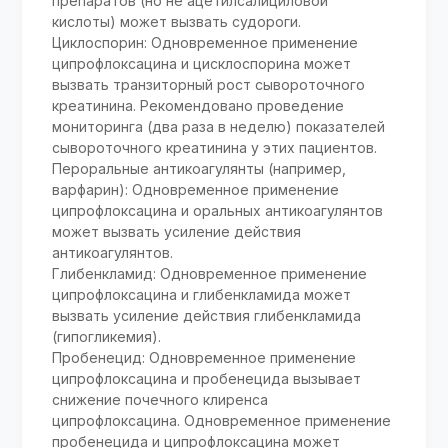
препаратов (но не ацетилсалициловой
кислоты) может вызвать судороги.
Циклоспорин: Одновременное применение
ципрофлоксацина и цисклоспорина может
вызвать транзиторный рост сывороточного
креатинина. Рекомендовано проведение
мониторинга (два раза в неделю) показателей
сывороточного креатинина у этих пациентов.
Пероральные антикоагулянты (например,
варфарин): Одновременное применение
ципрофлоксацина и оральных антикоагулянтов
может вызвать усиление действия
антикоагулянтов.
Глибенкламид: Одновременное применение
ципрофлоксацина и глибенкламида может
вызвать усиление действия глибенкламида
(гипогликемия).
Пробенецид: Одновременное применение
ципрофлоксацина и пробенецида вызывает
снижение почечного клиренса
ципрофлоксацина. Одновременное применение
пробенецида и ципрофлоксацина может