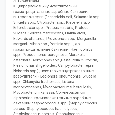
антибиотикам.
К ципрофлоксацину чувствительны
грамотрицательные аэробные бактерии:
энтеробактерии (Escherichia coli, Salmonella spp.,
Shigella spp., Citrobacter spp., Klebsiella spp.,
Enterobacter spp., Proteus mirabilis, Proteus
vulgaris, Serratia marcescens, Hafnia alvei,
Edwardsiella tarda, Providencia spp., Morganella
morganii, Vibrio spp., Yersinia spp.), др.
грамотрицательные бактерии (Наеmophilus
spp., Pseudomonas aeruginosa, Moraxella
catarrhalis, Aeromonas spp.,Pasteurella multocida,
Plesiomonas shigelloides, Campylobacter jejuni,
Neisseria spp.), некоторые внутриклеточные
возбудители - Legionella pneumophila, Brucella
spp., Chlamydia trachomatis, Listeria
monocytogenes, Mycobacterium tuberculosis,
Mycobacterium kansasii, Corynebacterium
diphtheriae; грамположительные аэробные
бактерии: Staphylococcus spp. (Staphylococcus
aureus, Staphylococcus haemolyticus,
Staphylococcus hominis, Staphylococcus