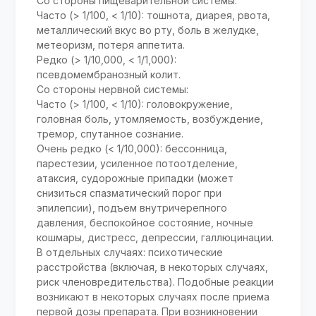
Со стороны пищеварительной системы:
Часто (> 1/100, < 1/10): тошнота, диарея, рвота,
металлический вкус во рту, боль в желудке,
метеоризм, потеря аппетита.
Редко (> 1/10,000, < 1/1,000):
псевдомембранозный колит.
Со стороны нервной системы:
Часто (> 1/100, < 1/10): головокружение,
головная боль, утомляемость, возбуждение,
тремор, спутанное сознание.
Очень редко (< 1/10,000): бессонница,
парестезии, усиленное потоотделение,
атаксия, судорожные припадки (может
снизиться спазматический порог при
эпилепсии), подъем внутричерепного
давления, беспокойное состояние, ночные
кошмары, дистресс, депрессии, галлюцинации.
В отдельных случаях: психотические
расстройства (включая, в некоторых случаях,
риск членовредительства). Подобные реакции
возникают в некоторых случаях после приема
первой дозы препарата. При возникновении