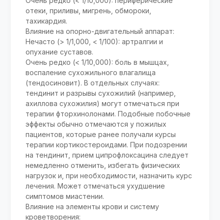
Очень редко (< 1/10,000): периферические
отеки, приливы, мигрень, обмороки,
тахикардия.
Влияние на опорно-двигательный аппарат:
Нечасто (> 1/1,000, < 1/100): артралгии и
опухание суставов.
Очень редко (< 1/10,000): боль в мышцах,
воспаление сухожильного влагалища
(тендосиновит). В отдельных случаях:
тендинит и разрывы сухожилий (например,
ахиллова сухожилия) могут отмечаться при
терапии фторхинолонами. Подобные побочные
эффекты обычно отмечаются у пожилых
пациентов, которые ранее получали курсы
терапии кортикостероидами. При подозрении
на тендинит, прием ципрофлоксацина следует
немедленно отменить, избегать физических
нагрузок и, при необходимости, назначить курс
лечения. Может отмечаться ухудшение
симптомов миастении.
Влияние на элементы крови и систему
кроветворения: