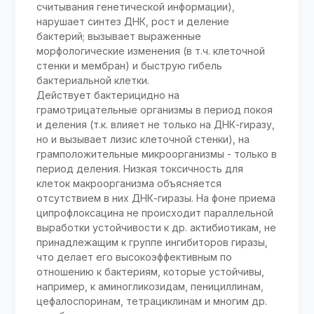
считывания генетической информации),
нарушает синтез ДНК, рост и деление
бактерий; вызывает выраженные
морфологические изменения (в т.ч. клеточной
стенки и мембран) и быструю гибель
бактериальной клетки.
Действует бактерицидно на
грамотрицательные организмы в период покоя
и деления (т.к. влияет не только на ДНК-гиразу,
но и вызывает лизис клеточной стенки), на
грамположительные микроорганизмы - только в
период деления. Низкая токсичность для
клеток макроорганизма объясняется
отсутствием в них ДНК-гиразы. На фоне приема
ципрофлоксацина не происходит параллельной
выработки устойчивости к др. актибиотикам, не
принадлежащим к группе ингибиторов гиразы,
что делает его высокоэффективным по
отношению к бактериям, которые устойчивы,
например, к аминогликозидам, пенициллинам,
цефалоспоринам, тетрациклинам и многим др.