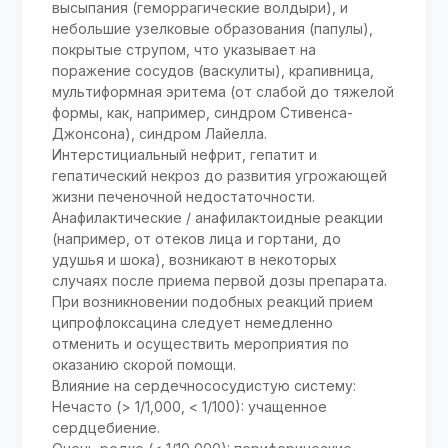
высыпания (геморрагические волдыри), и
небольшие узелковые образования (папулы),
покрытые струпом, что указывает на
поражение сосудов (васкулиты), крапивница,
мультиформная эритема (от слабой до тяжелой
формы, как, например, синдром Стивенса-
Джонсона), синдром Лайелла.
Интерстициальный нефрит, гепатит и
гепатический некроз до развития угрожающей
жизни печеночной недостаточности.
Анафилактические / анафилактоидные реакции
(например, от отеков лица и гортани, до
удушья и шока), возникают в некоторых
случаях после приема первой дозы препарата.
При возникновении подобных реакций прием
ципрофлоксацина следует немедленно
отменить и осуществить мероприятия по
оказанию скорой помощи.
Влияние на сердечнососудистую систему:
Нечасто (> 1/1,000, < 1/100): учащенное
сердцебиение.