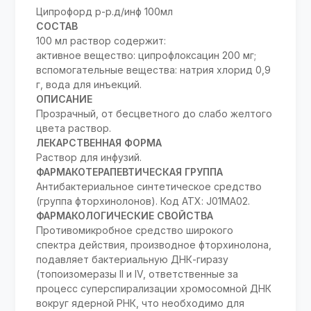
Ципрофорд р-р.д/инф 100мл
СОСТАВ
100 мл раствор содержит:
активное вещество: ципрофлоксацин 200 мг;
вспомогательные вещества: натрия хлорид 0,9
г, вода для инъекций.
ОПИСАНИЕ
Прозрачный, от бесцветного до слабо желтого
цвета раствор.
ЛЕКАРСТВЕННАЯ ФОРМА
Раствор для инфузий.
ФАРМАКОТЕРАПЕВТИЧЕСКАЯ ГРУППА
Антибактериальное синтетическое средство
(группа фторхинолонов). Код АТХ: J01MA02.
ФАРМАКОЛОГИЧЕСКИЕ СВОЙСТВА
Противомикробное средство широкого
спектра действия, производное фторхинолона,
подавляет бактериальную ДНК-гиразу
(топоизомеразы II и IV, ответственные за
процесс суперспирализации хромосомной ДНК
вокруг ядерной РНК, что необходимо для