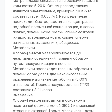
Метронидазол связывается с белками плазмы в
количестве 5-20%. Объем распределения
является значительным, примерно 40 л (что
соответствует 0,65 л/кг). Распределение
происходит быстро, достигая концентрации,
подобной плазменной концентрации, в легких,
почках, печени, коже, желчи, спинномозговой
жидкости, головном мозге, слюне, сперме,
вагинальных выделениях, абсцессах.
Метаболизм
Хлорамфеникол метаболизируется до
неактивных соединений, главным образом
путем глюкуронидации в печени.
Метаболизм происходит главным образом в
печени: образуются две неконъюгованые
окисленные активные метаболиты (5-30%
активности). Период полувыведения (T1/2)
составляет 8-11 часов.
Выведение
Хлорамфеникол выводится в основном в
неактивной форме с мочой (90%) и в меньшей
степени в активной форме. Малая часть дозы