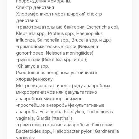
повреждения мембраны.
Спектр действия
Хлорамфеникол имеет широкий спектр
действия:
-грамотрицательные бактерии: Escherichia coli,
Klebsiella spp., Proteus spp., Haemophilus
influenza, Salmonella spp., Brucella spp. и др.;
-грамположительные кокки (Neisseria
gonorrhoeae, Neisseria meningitides);
-риккетсии (Rickettsia spp. и др.);
-Chlamydia spp.
Pseudomonas aeruginosa устойчивы к
хлорамфениколу.
Метронидазол активен к ряду анаэробных
микроорганизмов или факультативно
анаэробных микроорганизмов:
-простейшие анаэробы/факультативные
анаэробы: Entamoeba histolytica, Trichomonas
vaginalis, Giardia intestinalis;
-грамотрицательные анаэробные бактерии:
Bacteroides spp., Helicobacter pylori, Gardnerella
vaginalis;