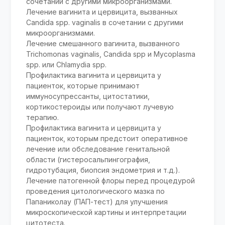
сочетании с другими микроорганизмами.
Лечение вагинита и цервицита, вызванных
Candida spp. vaginalis в сочетании с другими
микроорганизмами.
Лечение смешанного вагинита, вызванного
Trichomonas vaginalis, Candida spp и Mycoplasma
spp. или Chlamydia spp.
Профилактика вагинита и цервицита у
пациенток, которые принимают
иммуносупрессанты, цитостатики,
кортикостероиды или получают лучевую
терапию.
Профилактика вагинита и цервицита у
пациенток, которым предстоит оперативное
лечение или обследование генитальной
области (гистеросальпингография,
гидротубация, биопсия эндометрия и т.д.).
Лечение патогенной флоры перед процедурой
проведения цитологического мазка по
Папаниколау (ПАП-тест) для улучшения
микроскопической картины и интерпретации
цитотеста.