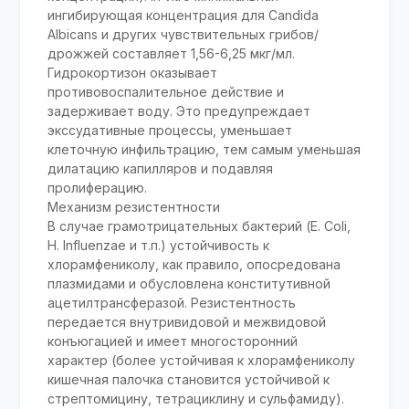
ингибирующая концентрация для Candida
Albicans и других чувствительных грибов/
дрожжей составляет 1,56-6,25 мкг/мл.
Гидрокортизон оказывает
противовоспалительное действие и
задерживает воду. Это предупреждает
экссудативные процессы, уменьшает
клеточную инфильтрацию, тем самым уменьшая
дилатацию капилляров и подавляя
пролиферацию.
Механизм резистентности
В случае грамотрицательных бактерий (E. Coli,
H. Influenzae и т.п.) устойчивость к
хлорамфениколу, как правило, опосредована
плазмидами и обусловлена конститутивной
ацетилтрансферазой. Резистентность
передается внутривидовой и межвидовой
конъюгацией и имеет многосторонний
характер (более устойчивая к хлорамфениколу
кишечная палочка становится устойчивой к
стрептомицину, тетрациклину и сульфамиду).