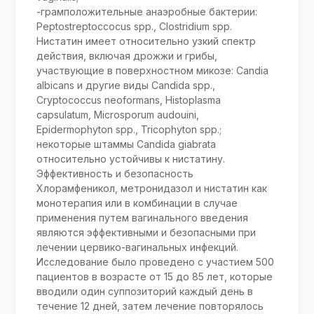
-грамположительные анаэробные бактерии:
Peptostreptoccocus spp., Clostridium spp.
Нистатин имеет относительно узкий спектр
действия, включая дрожжи и грибы,
участвующие в поверхностном микозе: Candia
albicans и другие виды Candida spp.,
Cryptococcus neoformans, Histoplasma
capsulatum, Microsporum audouini,
Epidermophyton spp., Tricophyton spp.;
некоторые штаммы Candida giabrata
относительно устойчивы к нистатину.
Эффективность и безопасность
Хлорамфеникол, метронидазол и нистатин как
монотерапия или в комбинации в случае
применения путем вагинального введения
являются эффективными и безопасными при
лечении цервико-вагинальных инфекций.
Исследование было проведено с участием 500
пациентов в возрасте от 15 до 85 лет, которые
вводили один суппозиторий каждый день в
течение 12 дней, затем лечение повторялось