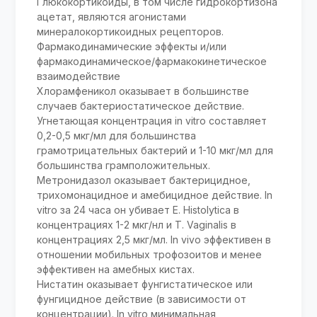
Глюкокортикоиды, в том числе гидрокортизона
ацетат, являются агонистами
минералокортикоидных рецепторов.
Фармакодинамические эффекты и/или
фармакодинамическое/фармакокинетическое
взаимодействие
Хлорамфеникол оказывает в большинстве
случаев бактериостатическое действие.
Угнетающая концентрация in vitro составляет
0,2-0,5 мкг/мл для большинства
грамотрицательных бактерий и 1-10 мкг/мл для
большинства грамположительных.
Метронидазол оказывает бактерицидное,
трихомонацидное и амебицидное действие. In
vitro за 24 часа он убивает E. Histolytica в
концентрациях 1-2 мкг/нл и T. Vaginalis в
концентрациях 2,5 мкг/мл. In vivo эффективен в
отношении мобильных трофозоитов и менее
эффективен на амебных кистах.
Нистатин оказывает фунгистатическое или
фунгицидное действие (в зависимости от
концентрации). In vitro минимальная