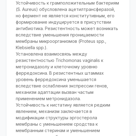
Устойчивость к грамположительным бактериям
(S. Aureus) обусловлена ацетилтрансферазой,
но фермент не является конститутивным, его
формирование индуцируется в присутствии
антибиотика. Резистентность может возникать
вследствие уменьшения проницаемости
мембраны микроорганизмов (Proteus spp.,
Klebsiella spp.).
Установлена взаимосвязь между
резистентностью Trichomonas vaginalis к
метронидазолу и клеточному уровню
ферредоксина. В резистентных штаммах
уровень ферредоксина уменьшается
вследствие ослабления экспрессии генов,
механизм адаптации вызван частым
применением метронидазола.
Устойчивость к нистатину является редким
явлением, механизм заключается в
модификации структуры эргостерола
мембраны с уменьшением сродства к
мембранным стеринам и уменьшением