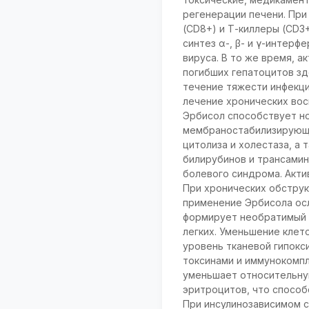
регенерации печени. При
(CD8+) и Т-киллеры (CD3
синтез α-, β- и γ-интерф
вируса. В то же время, 
погибших гепатоцитов зд
течение тяжести инфекци
лечение хронических вос
Эрбисол способствует н
мембраностабилизирующи
цитолиза и холестаза, а
билирубинов и трансамин
болевого синдрома. Акти
При хронических обструк
применение Эрбисола осл
формирует необратимый 
легких. Уменьшение клет
уровень тканевой гипокс
токсинами и иммунокомпл
уменьшает относительную
эритроцитов, что способ
При инсулинозависимом с