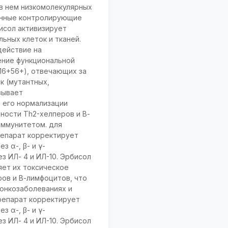
в нем низкомолекулярных
анные контролирующие
исол активизирует
ьных клеток и тканей.
действие на
ение функциональной
+16+56+), отвечающих за
к (мутантных,
зывает
 его нормализации
вности Тh2-хелперов и В-
иммунитетом. для
репарат корректирует
 α-, β- и γ-
з ИЛ- 4 и ИЛ-10. Эрбисол
яет их токсическое
ров и В-лимфоцитов, что
онкозаболеваниях и
препарат корректирует
 α-, β- и γ-
з ИЛ- 4 и ИЛ-10. Эрбисол