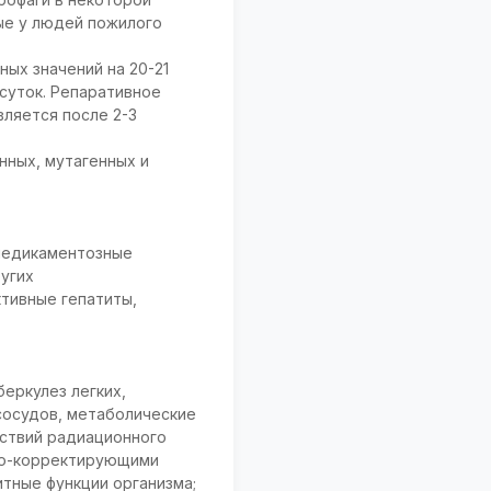
ные у людей пожилого
ых значений на 20-21
 суток. Репаративное
вляется после 2-3
нных, мутагенных и
 медикаментозные
угих
тивные гепатиты,
беркулез легких,
 сосудов, метаболические
дствий радиационного
вно-корректирующими
тные функции организма;