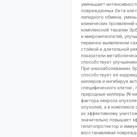
уменьшает интенсивность
поврежденных бета-клето
липидного обмена, умень
клинических проявлений 
комплексной терапии Эрб
и микроангиопатий, улуч
первично выявленном са
стойкой и длительной ре
показатели метаболичес
способствует улучшению
При онкозаболеваниях Э
способствует ее коррекц
киллеров и ингибируя ак
специфического клетки ,
природные киллеры (N-ки
фактора некроза опухоле
опухолей, а в комплексе
их эффективному уничтож
значительно повышает эф
гепатопротектор и иммун
восстанавливая поврежде