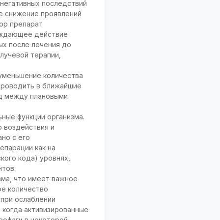
 негативных последствий
е снижение проявлений
тор препарат
реждающее действие
ых после лечения до
лучевой терапии,
 уменьшение количества
проводить в ближайшие
од между плановыми
ные функции организма.
 воздействия и
но с его
епарации как на
кого кода) уровнях,
нтов.
зма, что имеет важное
ое количество
 при ослаблении
 когда активизированные
крофаги в некоторой