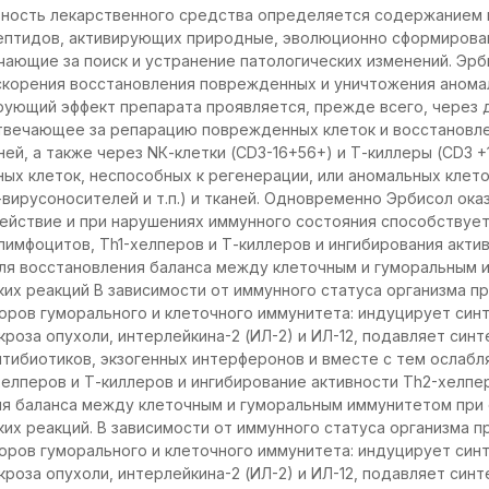
вность лекарственного средства определяется содержанием 
пептидов, активирующих природные, эволюционно сформиров
чающие за поиск и устранение патологических изменений. Эрб
корения восстановления поврежденных и уничтожения аномал
ующий эффект препарата проявляется, прежде всего, через 
отвечающее за репарацию поврежденных клеток и восстановл
ней, а также через NК-клетки (CD3-16+56+) и Т-киллеры (CD3 
х клеток, неспособных к регенерации, или аномальных клето
-вирусоносителей и т.п.) и тканей. Одновременно Эрбисол ока
йствие и при нарушениях иммунного состояния способствует
лимфоцитов, Тh1-хелперов и Т-киллеров и ингибирования акти
ля восстановления баланса между клеточным и гуморальным 
их реакций В зависимости от иммунного статуса организма п
оров гуморального и клеточного иммунитета: индуцирует синтез
роза опухоли, интерлейкина-2 (ИЛ-2) и ИЛ-12, подавляет синте
тибиотиков, экзогенных интерферонов и вместе с тем ослабл
хелперов и Т-киллеров и ингибирование активности Тh2-хелпе
ия баланса между клеточным и гуморальным иммунитетом при 
их реакций. В зависимости от иммунного статуса организма 
оров гуморального и клеточного иммунитета: индуцирует синтез
роза опухоли, интерлейкина-2 (ИЛ-2) и ИЛ-12, подавляет синте