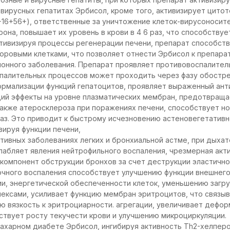
 вирусных гепатитах Эрбисол, кроме того, активизирует цито
+16+56+), ответственные за уничтожение клеток-вирусоносит
ерона, повышает их уровень в крови в 4 6 раз, что способств
активизируя процессы регенерации печени, препарат способс
оровыми клетками, что позволяет отнести Эрбисол к препар
онного заболевания. Препарат проявляет противовоспалител
палительных процессов может проходить через фазу обострен
ормализации функций гепатоцитов, проявляет выраженный ант
й эффекты на уровне плазматических мембран, предотвраща
 также атеросклероза при поражениях печени, способствует н
аз. Это приводит к быстрому исчезновению астеновегетативн
вируя функции печени,
тивных заболеваниях легких и бронхиальной астме, при дыха
абляет явления нейтрофильного воспаления, чрезмерная акт
компонент обструкции бронхов за счет деструкции эластично
очного воспаления способствует улучшению функции внешнего 
ии, энергетической обеспеченности клеток, уменьшению загр
ексами, усиливает функцию мембран эритроцитов, что связыв
 вязкость к эритроциарности. агрегации, увеличивает дефо
ствует росту текучести крови и улучшению микроциркуляции.
ахарном диабете Эрбисол, ингибируя активность Тh2-хелперо