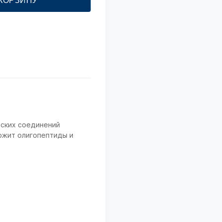
 КОРЗИНУ
ских соединений
ржит олигопептиды и