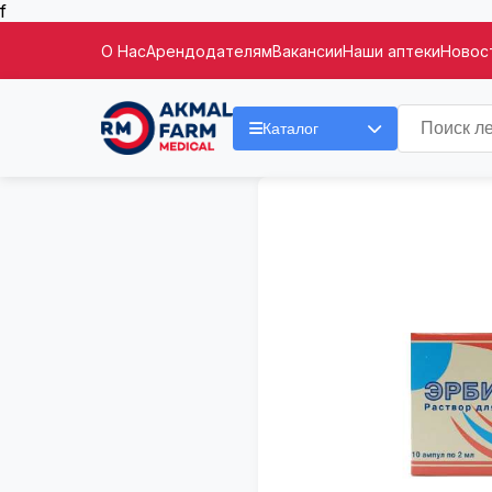
f
О Нас
Арендодателям
Вакансии
Наши аптеки
Новост
Каталог