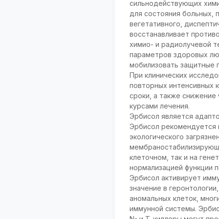
сильнодействующих химио
для состояния больных,
вегетативного, диспепти
восстанавливает против
химио- и радиолучевой т
параметров здоровых люд
мобилизовать защитные п
При клинических исследо
повторных интенсивных 
сроки, а также снижение
курсами лечения.
Эрбисол является адапт
Эрбисол рекомендуется 
экологического загрязне
мембраностабилизирующи
клеточном, так и на ген
нормализацией функции п
Эрбисол активирует имму
значение в геронтологии
аномальных клеток, мног
иммунной системы. Эрби
N- и Т-киллеры могут про