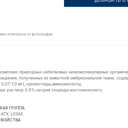
ДОБАВИТЬ В
жет отличаться от фотографии
:
комплекс природных небелковых низкомолекулярных органиче
ождения, полученных из животной эмбриональной ткани, соде
0,07-1,0 мг), нуклеотиды,аминокислоты;
а: раствор 0,9% натрия хлорида изотонического.
КАЯ ГРУППА
АТX: L03AX.
СВОЙСТВА