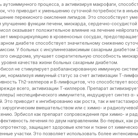
 аутоиммунного процесса, а активизируя макрофаги, способс
к, что приводит к уменьшению суточной потребности в инъек
шение перекисного окисления липидов. Это способствует ум
и улучшению функции печени, миокарда, сердечно-сосудистой
исол оказывает положительное влияние на лечение нейропати
шает микроциркуляцию в кровеносных сосудах, предотвращает
харном диабете способствует значительному снижению суточн
миссии. У больных с инсулиннезависимым сахарным диабетом
кого синдрома, улучшает сократительную способность миокар
 уровня качества жизни больных сахарным диабетом.
рбисол не стимулирует разбалансированную иммунную систему
ии, нормализуя иммунный статус за счет активизации Т-лимфоц
тивность Тh2-хелперов и В-лимфоцитов, что способствует во
 прежде всего, активизации Т-киллеров. Препарат активизируе
ллеры) неспецифического иммунитета, индуцирует синтез α- 
й. Это приводит к ингибированию как роста, так и метастазир
 с хирургическим вмешательством или с химио- и радиолучево
ению. Эрбисол как препарат сопровождения при химио- и ра
фективность лечения по двум направлениям. Во-первых, как р
опротектор, защищает здоровые клетки и ткани от химическо
нные участки. Это позволяет использовать более интенсивн