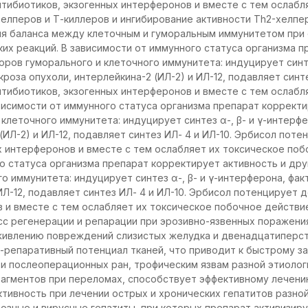
тибиотиков, экзогенных интерферонов и вместе с тем ослабл
хелперов и Т-киллеров и ингибирование активности Тh2-хелпе
ия баланса между клеточным и гуморальным иммунитетом при 
их реакций. В зависимости от иммунного статуса организма 
оров гуморального и клеточного иммунитета: индуцирует синтез
роза опухоли, интерлейкина-2 (ИЛ-2) и ИЛ-12, подавляет синте
тибиотиков, экзогенных интерферонов и вместе с тем ослабл
висимости от иммунного статуса организма препарат корректи
клеточного иммунитета: индуцирует синтез α-, β- и γ-интерф
(ИЛ-2) и ИЛ-12, подавляет синтез ИЛ- 4 и ИЛ-10. Эрбисол пот
х интерферонов и вместе с тем ослабляет их токсическое поб
о статуса организма препарат корректирует активность и дру
о иммунитета: индуцирует синтез α-, β- и γ-интерферона, фак
ИЛ-12, подавляет синтез ИЛ- 4 и ИЛ-10. Эрбисол потенцирует 
 и вместе с тем ослабляет их токсическое побочное действи
сс регенерации и репарации при эрозивно-язвенных поражен
аживлению повреждений слизистых желудка и двенадцатиперст
-репаративный потенциал тканей, что приводит к быстрому 
 и послеоперационных ран, трофическим язвам разной этиолог
рагментов при переломах, способствует эффективному лечени
тивность при лечении острых и хронических гепатитов разной
озные и вирусные гепатиты, при которых препарат активизир