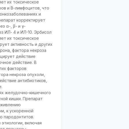
яет их токсическое
ров и В-лимфоцитов, что
онкозаболеваниях и
препарат корректирует
 α-, β- и γ-
з ИЛ- 4 и ИЛ-10. Эрбисол
яет их токсическое
рует активность и других
ерона, фактора некроза
енцирует действие
очное действие. В
гих факторов
тора некроза опухоли,
действие антибиотиков,
е.
иях желудочно-кишечного
ной кишки. Препарат
заживлению
ии, к ускоренной
ю пародонтитов.
 этиологии, включая
ует процессы