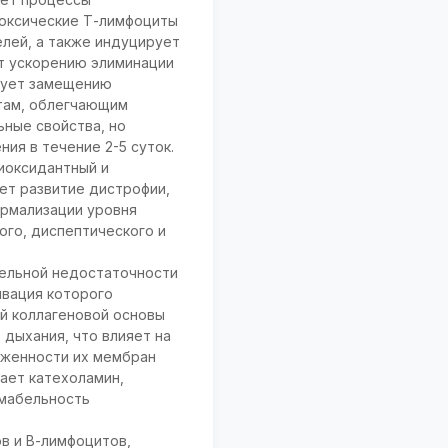
токсические Т-лимфоциты
елей, а также индуцирует
ует ускорению элиминации
твует замещению
атам, облегчающим
ьные свойства, но
ия в течение 2-5 суток.
иоксидантный и
ет развитие дистрофии,
ормализации уровня
ого, диспептического и
тельной недостаточности
ивация которого
й коллагеновой основы
дыхания, что влияет на
уженности их мембран
ает катехоламин,
рмабельность
в и В-лимфоцитов,