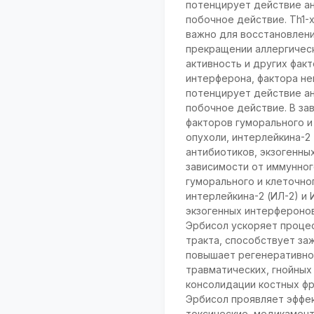
потенцирует действие ан
побочное действие. Тh1-
важно для восстановлен
прекращении аллергическ
активность и других факт
интерферона, фактора нек
потенцирует действие ан
побочное действие. В за
факторов гуморального и 
опухоли, интерлейкина-2 
антибиотиков, экзогенны
зависимости от иммунног
гуморального и клеточног
интерлейкина-2 (ИЛ-2) и 
экзогенных интерферонов
Эрбисол ускоряет проце
тракта, способствует з
повышает регенеративно
травматических, гнойных
консолидации костных ф
Эрбисол проявляет эффек
токсические, медикамент