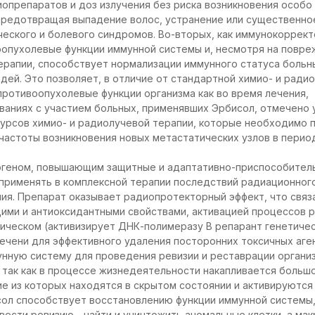
препаратов и доз излучения без риска возникновения особо
 предотвращая выпадение волос, устранение или существенно
ческого и болевого синдромов. Во-вторых, как иммунокоррек
оопухолевые функции иммунной системы и, несмотря на пов
ерапии, способствует нормализации иммунного статуса больн
ей. Это позволяет, в отличие от стандартной химио- и радио
ротивоопухолевые функции организма как во время лечения,
ваниях с участием больных, применявших Эрбисол, отмечено
курсов химио- и радиолучевой терапии, которые необходимо 
 частоты возникновения новых метастатических узлов в пери
огеном, повышающим защитные и адаптативно-приспособитель
применять в комплексной терапии последствий радиационного
ния. Препарат оказывает радиопротекторный эффект, что связа
ми и антиоксидантными свойствами, активацией процессов р
етическом (активизирует ДНК-полимеразу В репарант генетичес
ечени для эффективного удаления посторонних токсичных аге
нную систему для проведения ревизии и реставрации органи
, так как в процессе жизнедеятельности накапливается больш
ие из которых находятся в скрытом состоянии и активируются
сол способствует восстановлению функции иммунной системы,
вести ревизию - найти и уничтожить аномальные клетки, а ма