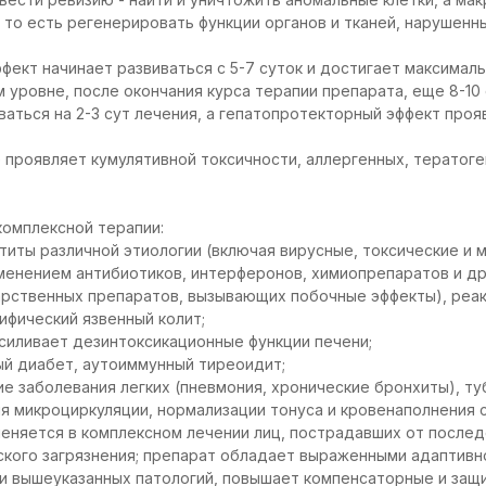
 то есть регенерировать функции органов и тканей, нарушен
кт начинает развиваться с 5-7 суток и достигает максимальн
м уровне, после окончания курса терапии препарата, еще 8-10
ваться на 2-3 сут лечения, а гепатопротекторный эффект проя
е проявляет кумулятивной токсичности, аллергенных, тератоге
комплексной терапии:
атиты различной этиологии (включая вирусные, токсические и
менением антибиотиков, интерферонов, химиопрепаратов и др
рственных препаратов, вызывающих побочные эффекты), реак
ифический язвенный колит;
усиливает дезинтоксикационные функции печени;
ый диабет, аутоиммунный тиреоидит;
е заболевания легких (пневмония, хронические бронхиты), ту
ия микроциркуляции, нормализации тонуса и кровенаполнения
еняется в комплексном лечении лиц, пострадавших от после
еского загрязнения; препарат обладает выраженными адапти
и вышеуказанных патологий, повышает компенсаторные и защи