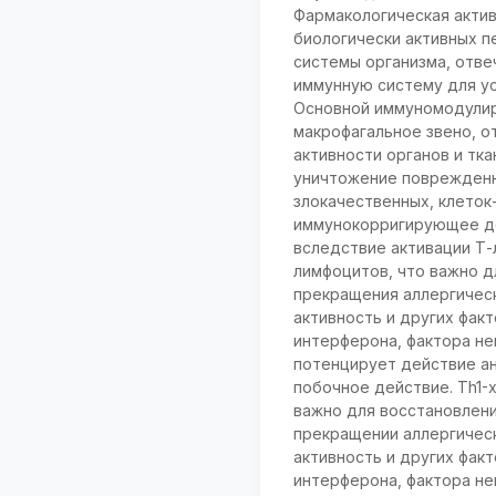
Фармакологическая акти
биологически активных 
системы организма, отве
иммунную систему для ус
Основной иммуномодулир
макрофагальное звено, 
активности органов и тка
уничтожение поврежденны
злокачественных, клеток
иммунокорригирующее де
вследствие активации Т-
лимфоцитов, что важно д
прекращения аллергическ
активность и других факт
интерферона, фактора нек
потенцирует действие ан
побочное действие. Тh1-
важно для восстановлен
прекращении аллергическ
активность и других факт
интерферона, фактора нек