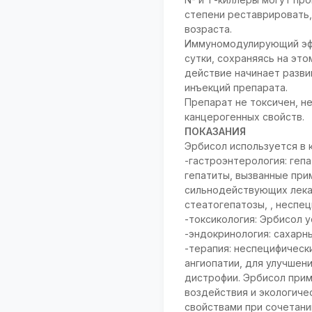
степени реставрировать,
возраста.
Иммуномодулирующий эффе
сутки, сохраняясь на это
действие начинает разви
инъекций препарата.
Препарат не токсичен, н
канцерогенных свойств.
ПОКАЗАНИЯ
Эрбисол используется в 
-гастроэнтерология: геп
гепатиты, вызванные при
сильнодействующих лека
стеатогепатозы, , неспец
-токсикология: Эрбисол 
-эндокринология: сахарн
-терапия: неспецифически
ангиопатии, для улучшен
дистрофии. Эрбисол прим
воздействия и экологич
свойствами при сочетани