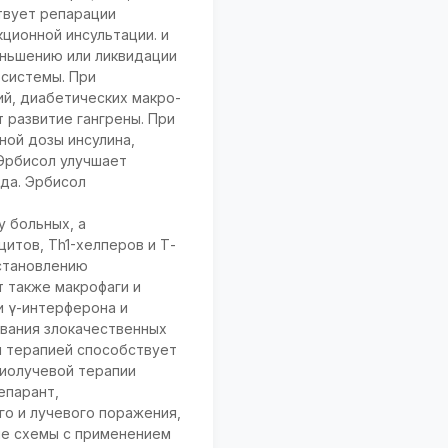
твует репарации
ционной инсультации. и
еньшению или ликвидации
 системы. При
й, диабетических макро-
 развитие гангрены. При
ой дозы инсулина,
 Эрбисол улучшает
да. Эрбисол
 больных, а
итов, Тh1-хелперов и Т-
сстановлению
т также макрофаги и
и γ-интерферона и
ования злокачественных
й терапией способствует
диолучевой терапии
епарант,
го и лучевого поражения,
ые схемы с применением