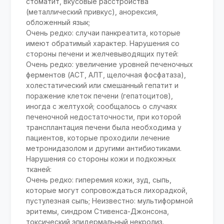
стоматит, вкусовые расстройства
(металлический привкус), анорексия,
обложенный язык;
Очень редко: случаи панкреатита, которые
имеют обратимый характер. Нарушения со
стороны печени и желчевыводящих путей:
Очень редко: увеличение уровней печеночных
ферментов (АСТ, АЛТ, щелочная фосфатаза),
холестатический или смешанный гепатит и
поражение клеток печени (гепатоцитов),
иногда с желтухой; сообщалось о случаях
печеночной недостаточности, при которой
трансплантация печени была необходима у
пациентов, которые проходили лечение
метронидазолом и другими антибиотиками.
Нарушения со стороны кожи и подкожных
тканей:
Очень редко: гиперемия кожи, зуд, сыпь,
которые могут сопровождаться лихорадкой,
пустулезная сыпь; Неизвестно: мультиформной
эритемы, синдром Стивенса-Джонсона,
токсический эпидермальный некролиз.