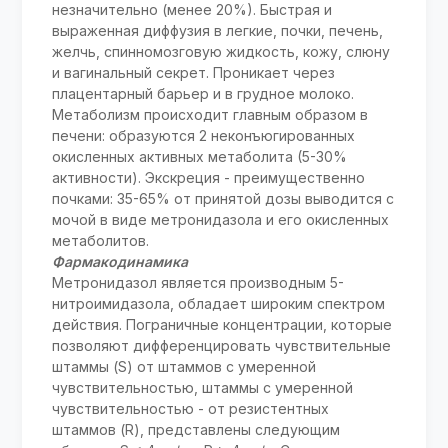
незначительно (менее 20%). Быстрая и
выраженная диффузия в легкие, почки, печень,
желчь, спинномозговую жидкость, кожу, слюну
и вагинальный секрет. Проникает через
плацентарный барьер и в грудное молоко.
Метаболизм происходит главным образом в
печени: образуются 2 неконъюгированных
окисленных активных метаболита (5-30%
активности). Экскреция - преимущественно
почками: 35-65% от принятой дозы выводится с
мочой в виде метронидазола и его окисленных
метаболитов.
Фармакодинамика
Метронидазол является производным 5-
нитроимидазола, обладает широким спектром
действия. Пограничные концентрации, которые
позволяют дифференцировать чувствительные
штаммы (S) от штаммов с умеренной
чувствительностью, штаммы с умеренной
чувствительностью - от резистентных
штаммов (R), представлены следующим