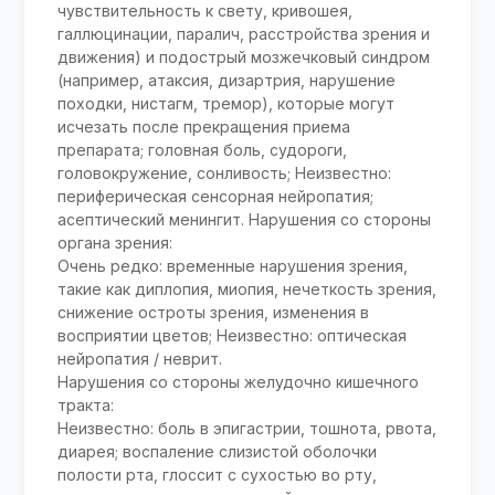
чувствительность к свету, кривошея,
галлюцинации, паралич, расстройства зрения и
движения) и подострый мозжечковый синдром
(например, атаксия, дизартрия, нарушение
походки, нистагм, тремор), которые могут
исчезать после прекращения приема
препарата; головная боль, судороги,
головокружение, сонливость; Неизвестно:
периферическая сенсорная нейропатия;
асептический менингит. Нарушения со стороны
органа зрения:
Очень редко: временные нарушения зрения,
такие как диплопия, миопия, нечеткость зрения,
снижение остроты зрения, изменения в
восприятии цветов; Неизвестно: оптическая
нейропатия / неврит.
Нарушения со стороны желудочно кишечного
тракта:
Неизвестно: боль в эпигастрии, тошнота, рвота,
диарея; воспаление слизистой оболочки
полости рта, глоссит с сухостью во рту,