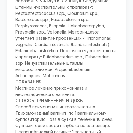
образом: S < 4 мг/л и R > 4 мг/л. Следующие
штаммы чувствительны к препарату:
Peptostreptococcus spp., Clostridium spp.,
Bacteroides spp., Fusobacterium spp.,
Porphyromonas, Bilophila, Helicobacterpylori,
Prevotella spp., Veilonella. Метронидазол
угнетает развитие простейших - Trichomonas
vaginalis, Giardia intestinalis (Lamblia intestinalis),
Entamoeba histolytica. Постоянно чувствительны
к препарату: Bifidobacterium spp., Eubacterium
spp. Нечувствительные штаммы
микроорганизмов: Propionibacterium,
Actinomyces, Mobiluncus.
ПОКАЗАНИЯ
Местное лечение трихомониаза и
неспецифического вагинита.
СПОСОБ ПРИМЕНЕНИЯ И ДОЗЫ
Способ применения: интравагинально.
Трихомонадный вагинит: по 1 вагинальному
суппозиторию 1 раз в сутки в течение 10 дней.
Суппозиторий вводят глубоко во влагалище.
Неспецифический вагинит: 1 вагинальный