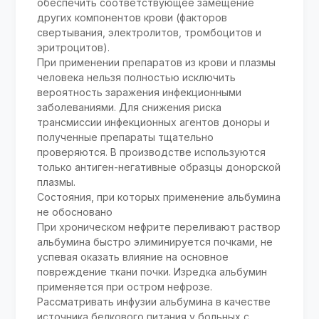
обеспечить соответствующее замещение
других компонентов крови (факторов
свертывания, электролитов, тромбоцитов и
эритроцитов).
При применении препаратов из крови и плазмы
человека нельзя полностью исключить
вероятность заражения инфекционными
заболеваниями. Для снижения риска
трансмиссии инфекционных агентов доноры и
полученные препараты тщательно
проверяются. В производстве используются
только антиген-негативные образцы донорской
плазмы.
Состояния, при которых применение альбумина
не обосновано
При хроническом нефрите переливают раствор
альбумина быстро элиминируется почками, не
успевая оказать влияние на основное
повреждение ткани почки. Изредка альбумин
применяется при остром нефрозе.
Рассматривать инфузии альбумина в качестве
источника белкового питания у больных с