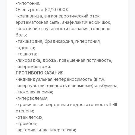
-гипотония.
Очень редко (<1/10 000):
-крапивница, ангионевротический отек,
эритематозная сыпь, анафилактический шок;
-состояние спутанности сознания, головная
боль;
-тахикардия, брадикардия, гипертония;
-одышка;
-тошнота;
-лихорадка, дрожь, повышенная потливость,
гиперемия кожи.
ПРОТИВОПОКАЗАНИЯ
-индивидуальная непереносимость (в т.ч.
гиперчувствительность в анамнезе) альбумина;
-тяжелая анемия;
-гиперволемия;
-хроническая сердечная недостаточность II -III
степени;
-отек легких;
-тромбоз;
-артериальная гипертензия;