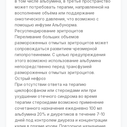
в том числе альбумина, в третье пространство
может потребовать терапии, направленной на
восполнение объёма или поддержание
онкотического давления, что возможно с
помощью инфузии Альбунорма.
Ресуспендирование эритроцитов
Переливание больших объемов
размороженных отмытых эритроцитов может
сопровождаться развитием чрезмерной
гипопротеинемии. С целью предупреждения
этого возможно использование альбумина
непосредственно перед трансфузией
размороженных отмытых эритроцитов.
Острый нефроз
При отсутствии ответа на терапию
циклофосфаном или стероидами или при
ухудшении отечного синдрома во время
терапии стероидами возможно применение
сочетанного назначения ежедневно 100 мл
альбумина 20% и диуретиков в течение 7-10
дней под контролем диуреза и концентрации
калия в плазме крови. Повторное назначение