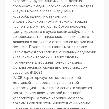
скорость инфузии альбумина не должна
превышать 2 мл/мин поскольку более быстрая
инфузия может вызвать нарушения
кровообращения и отек легких.
В ходе обширной хирургической операции
пациенты могут потерять более половины
циркулирующего в русле крови альбумина, что
сопровождается снижением онкотического
давления с развитием отечного синдрома или
без него. Подобная ситуация может также
наблюдаться при сепсисе у больных отделений
интенсивной терапии. В таких случаях
применение альбумина прямо показано.
Острый респираторный дистресс синдром
взрослых (РДСВ)
РДСВ характеризуется недостаточной
доставкой кислорода, обусловленной
интерстициальным отеком легких, и является
осложнением шока и острой массивной
кровопотери, а также черепно-мозговой
травмы. Если при этом имеются клинические
признаки, указывающие одновременно на