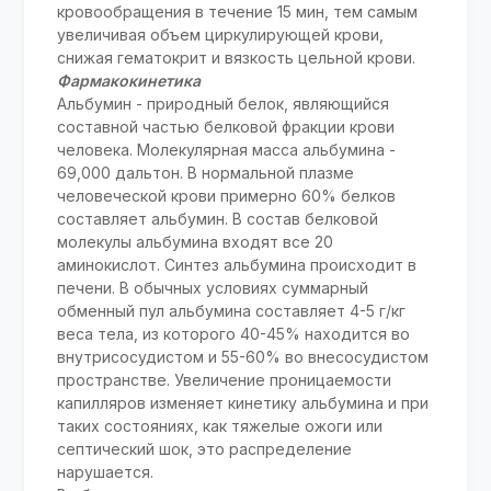
кровообращения в течение 15 мин, тем самым
увеличивая объем циркулирующей крови,
снижая гематокрит и вязкость цельной крови.
Фармакокинетика
Альбумин - природный белок, являющийся
составной частью белковой фракции крови
человека. Молекулярная масса альбумина -
69,000 дальтон. В нормальной плазме
человеческой крови примерно 60% белков
составляет альбумин. В состав белковой
молекулы альбумина входят все 20
аминокислот. Синтез альбумина происходит в
печени. В обычных условиях суммарный
обменный пул альбумина составляет 4-5 г/кг
веса тела, из которого 40-45% находится во
внутрисосудистом и 55-60% во внесосудистом
пространстве. Увеличение проницаемости
капилляров изменяет кинетику альбумина и при
таких состояниях, как тяжелые ожоги или
септический шок, это распределение
нарушается.