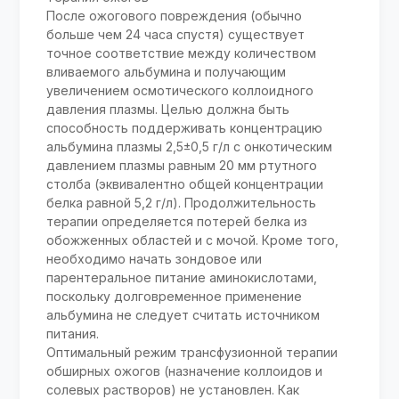
После ожогового повреждения (обычно
больше чем 24 часа спустя) существует
точное соответствие между количеством
вливаемого альбумина и получающим
увеличением осмотического коллоидного
давления плазмы. Целью должна быть
способность поддерживать концентрацию
альбумина плазмы 2,5±0,5 г/л с онкотическим
давлением плазмы равным 20 мм ртутного
столба (эквивалентно общей концентрации
белка равной 5,2 г/л). Продолжительность
терапии определяется потерей белка из
обожженных областей и с мочой. Кроме того,
необходимо начать зондовое или
парентеральное питание аминокислотами,
поскольку долговременное применение
альбумина не следует считать источником
питания.
Оптимальный режим трансфузионной терапии
обширных ожогов (назначение коллоидов и
солевых растворов) не установлен. Как