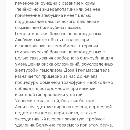
печёночной функции с развитием комы
(печёночной энцефалопатии) или без нее
применение альбумина имеет целью
поддержание онкотического давления и
связывание билирубина плазмы.
Гемолитическая болезнь новорожденных
Альбумин может быть назначен при
использовании плазмообмена в терапии
гемолитической болезни новорожденных с
целью связывания свободного билирубина для
уменьшения риска осложнений, обусловленных
желтухой и гемолизом. Доза 1 г/кг массы тела
назначается примерно за час до начала
процедуры обменной трансфузии. Необходимо
соблюдать осторожность при наличии
исходной гиперволемии у детей.
Удаление жидкостей, богатых белком
Асцит вследствие цирроза печени, сердечной
недостаточности, перитонита, а также
экссудативный плеврит зачастую, требуют
удаления. Величина теряемого при этом белка,