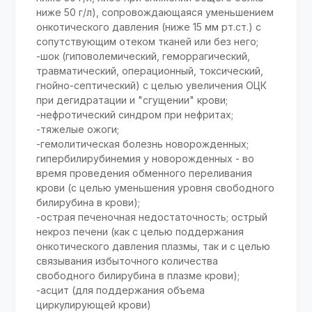
ниже 50 г/л), сопровождающаяся уменьшением
онкотического давления (ниже 15 мм рт.ст.) с
сопутствующим отеком тканей или без него;
-шок (гиповолемический, геморрагический,
травматический, операционный, токсический,
гнойно-септический) с целью увеличения ОЦК
при дегидратации и "сгущении" крови;
-нефротический синдром при нефритах;
-тяжелые ожоги;
-гемолитическая болезнь новорожденных;
гипербилирубинемия у новорожденных - во
время проведения обменного переливания
крови (с целью уменьшения уровня свободного
билирубина в крови);
-острая печеночная недостаточность; острый
некроз печени (как с целью поддержания
онкотического давления плазмы, так и с целью
связывания избыточного количества
свободного билирубина в плазме крови);
-асцит (для поддержания объема
циркулирующей крови)