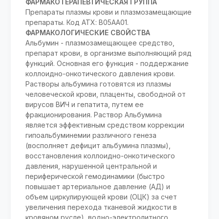
ФАРМАКОТЕРАПЕВТИЧЕСКАЯ ГРУППА
Препараты плазмы крови и плазмозамещающие
препараты. Код АТХ: B05AA01.
ФАРМАКОЛОГИЧЕСКИЕ СВОЙСТВА
Альбумин - плазмозамещающее средство,
препарат крови, в организме выполняющий ряд
функций. Основная его функция - поддержание
коллоидно-онкотического давления крови.
Растворы альбумина готовятся из плазмы
человеческой крови, плаценты, свободной от
вирусов ВИЧ и гепатита, путем ее
фракционирования. Раствор Альбумина
является эффективным средством коррекции
гипоальбуминемии различного генеза
(восполняет дефицит альбумина плазмы),
восстановления коллоидно-онкотического
давления, нарушенной центральной и
периферической гемодинамики (быстро
повышает артериальное давление (АД) и
объем циркулирующей крови (ОЦК) за счет
увеличения перехода тканевой жидкости в
кровяном русле), водно-электролитного