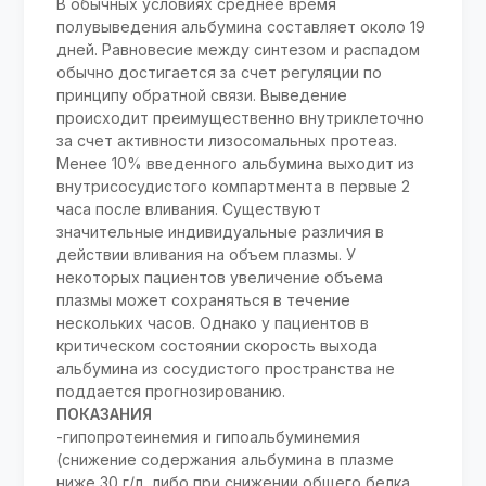
В обычных условиях среднее время
полувыведения альбумина составляет около 19
дней. Равновесие между синтезом и распадом
обычно достигается за счет регуляции по
принципу обратной связи. Выведение
происходит преимущественно внутриклеточно
за счет активности лизосомальных протеаз.
Менее 10% введенного альбумина выходит из
внутрисосудистого компартмента в первые 2
часа после вливания. Существуют
значительные индивидуальные различия в
действии вливания на объем плазмы. У
некоторых пациентов увеличение объема
плазмы может сохраняться в течение
нескольких часов. Однако у пациентов в
критическом состоянии скорость выхода
альбумина из сосудистого пространства не
поддается прогнозированию.
ПОКАЗАНИЯ
-гипопротеинемия и гипоальбуминемия
(снижение содержания альбумина в плазме
ниже 30 г/л, либо при снижении общего белка