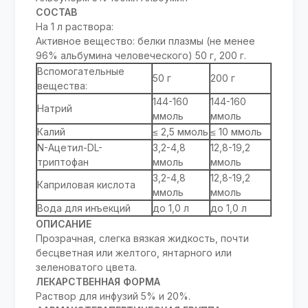
СОСТАВ
На 1 л раствора:
Активное вещество: белки плазмы (не менее
96% альбумина человеческого) 50 г, 200 г.
Вспомогательные
50 г
200 г
вещества:
144-160
144-160
Натрий
ммоль
ммоль
Калий
≤ 2,5 ммоль
≤ 10 ммоль
N-Ацетил-DL-
3,2-4,8
12,8-19,2
триптофан
ммоль
ммоль
3,2-4,8
12,8-19,2
Каприловая кислота
ммоль
ммоль
Вода для инъекций
до 1,0 л
до 1,0 л
ОПИСАНИЕ
Прозрачная, слегка вязкая жидкость, почти
бесцветная или желтого, янтарного или
зеленоватого цвета.
ЛЕКАРСТВЕННАЯ ФОРМА
Раствор для инфузий 5% и 20%.