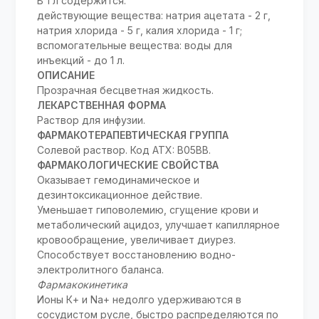
В 1 л содержится:
действующие вещества: натрия ацетата - 2 г,
натрия хлорида - 5 г, калия хлорида - 1 г;
вспомогательные вещества: воды для
инъекций - до 1 л.
ОПИСАНИЕ
Прозрачная бесцветная жидкость.
ЛЕКАРСТВЕННАЯ ФОРМА
Раствор для инфузии.
ФАРМАКОТЕРАПЕВТИЧЕСКАЯ ГРУППА
Солевой раствор. Код ATX: B05BB.
ФАРМАКОЛОГИЧЕСКИЕ СВОЙСТВА
Оказывает гемодинамическое и
дезинтоксикационное действие.
Уменьшает гиповолемию, сгущение крови и
метаболический ацидоз, улучшает капиллярное
кровообращение, увеличивает диурез.
Способствует восстановлению водно-
электролитного баланса.
Фармакокинетика
Ионы К+ и Na+ недолго удерживаются в
сосудистом русле, быстро распределяются по