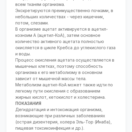
всем тканям организма.
Экскретируются преимущественно почками, в
небольших количествах - через кишечник,
потом, слезами.
В организме ацетат активируется в ацетил-
коэнзим А (ацетил-КоА), затем основное
количество активного ацетата полностью
окисляется в цикле Кребса до углекислого газа
и воды.
Процесс окисления ацетата осуществляется в
мышечных клетках, поэтому способность
организма к его метаболизму в основном
зависит от мышечной массы тела.
Метаболизм ацетил-КоА может также идти по
легкому пути окисления с образованием
жирных кислот, кетокислот и холестерина.
ПОКАЗАНИЯ
Дегидратация и интоксикация организма,
возникающие при различных заболеваниях
(острая дизентерия, холера Эль-Тор (Инаба),
пищевая токсикоинфекция и др.).