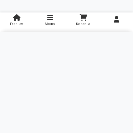
Главная
Меню
Корзина
×
Категории
Уход за больными
Контакты: (90) 331-61-00
Ортопедические изделия
Эл. почта: support@akmalfarm.uz
Игрушки
Прочие приборы
Информация