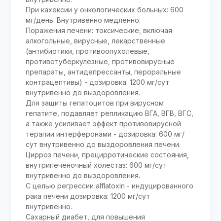
При кахексии у онкологических больных: 600
мг/день. Внутривенно медленно.
Поражения печени: токсические, включая
алкогольные, вирусные, лекарственные
(антибиотики, противоопухолевые,
противотуберкулезные, противовирусные
препараты, антидепрессанты, пероральные
контрацептивы) - дозировка: 1200 мг/сут
внутривенно до выздоровления.
Для защиты гепатоцитов при вирусном
гепатите, подавляет репликацию ВГА, ВГВ, ВГС,
а также усиливает эффект противовирусной
терапии интерферонами - дозировка: 600 мг/
сут внутривенно до выздоровления печени.
Цирроз печени, прецирротические состояния,
внутрипеченочный холестаз: 600 мг/сут
внутривенно до выздоровления.
С целью регрессии alflatoxin - индуцированного
рака печени дозировка: 1200 мг/сут
внутривенно.
Сахарный диабет, для повышения