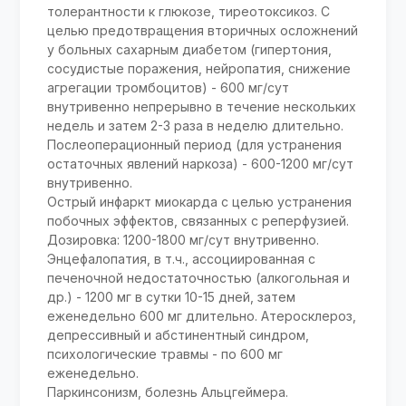
толерантности к глюкозе, тиреотоксикоз. C
целью предотвращения вторичных осложнений
у больных сахарным диабетом (гипертония,
сосудистые поражения, нейропатия, снижение
агрегации тромбоцитов) - 600 мг/сут
внутривенно непрерывно в течение нескольких
недель и затем 2-3 раза в неделю длительно.
Послеоперационный период (для устранения
остаточных явлений наркоза) - 600-1200 мг/сут
внутривенно.
Острый инфаркт миокарда с целью устранения
побочных эффектов, связанных с реперфузией.
Дозировка: 1200-1800 мг/сут внутривенно.
Энцефалопатия, в т.ч., ассоциированная с
печеночной недостаточностью (алкогольная и
др.) - 1200 мг в сутки 10-15 дней, затем
еженедельно 600 мг длительно. Атеросклероз,
депрессивный и абстинентный синдром,
психологические травмы - по 600 мг
еженедельно.
Паркинсонизм, болезнь Альцгеймера.