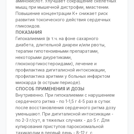
аминокислот. Улучшает сокращение скелетных
мышц при мышечной дистрофии, миастении.
Повышение концентрации К+ снижает риск
развития токсического действия сердечных
гликозидов.
ПОКАЗАНИЯ
Гипокалиемия (в т.ч. на фоне сахарного
диабета, длительной диареи и/или рвоты,
терапии гипотензивными препаратами,
некоторыми диуретиками,
глюкокортикостероидами), лечение и
профилактика дигиталисной интоксикации,
профилактика аритмии у больных инфарктом
миокарда (в острым периоде).
СПОСОБ ПРИМЕНЕНИЯ И ДОЗЫ
Внутривенно. При гипокалиемии с нарушением
сердечного ритма - по 1-1,5 г 4-5 раз в сутки:
после восстановления сердечного ритма дозу
уменьшают. При дигиталисной интоксикации -
по 2-3 г/сут, в тяжелых случаях - до 5 г. Для
купирования приступов пароксизмальной
тахикардии в первый день - 8-12 г, с