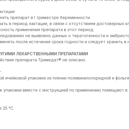
актации
ять препарат в I триместре беременности.
ать в период лактации, в связи с отсутствием достоверных к
ность применения препарата в этот период.
ледованиях не выявлено данных о тератогенности и эмбриото
менять после истечения срока годности и следует хранить в
УГИМИ ЛЕКАРСТВЕННЫМИ ПРЕПАРАТАМИ
йствие препарата Тримедат® не описано.
.
ной ячейковой упаковке из пленки поливинилхлоридной и фоль
е упаковки вместе с инструкцией по применению помещают в 
 25 °С.