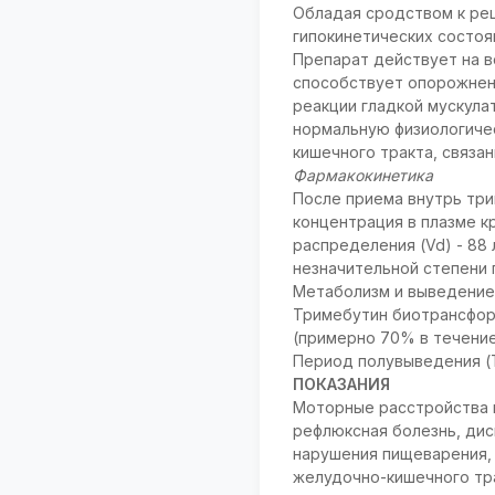
Обладая сродством к ре
гипокинетических состоя
Препарат действует на 
способствует опорожнени
реакции гладкой мускула
нормальную физиологиче
кишечного тракта, связа
Фармакокинетика
После приема внутрь три
концентрация в плазме к
распределения (Vd) - 88 
незначительной степени 
Метаболизм и выведени
Тримебутин биотрансфор
(примерно 70% в течение
Период полувыведения (Т
ПОКАЗАНИЯ
Моторные расстройства 
рефлюксная болезнь, дис
нарушения пищеварения, 
желудочно-кишечного тра