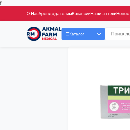
f
О Нас
Арендодателям
Вакансии
Наши аптеки
Новост
Каталог