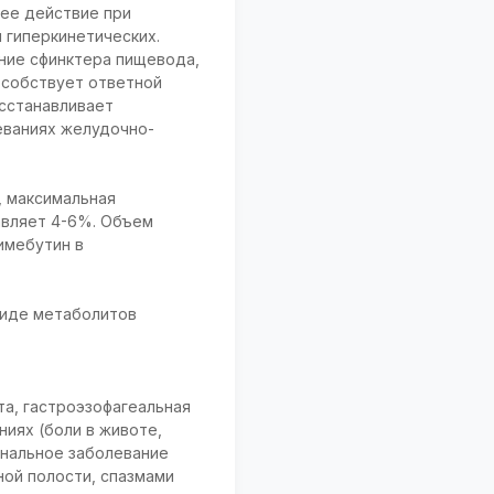
ее действие при
 гиперкинетических.
ние сфинктера пищевода,
особствует ответной
осстанавливает
еваниях желудочно-
, максимальная
тавляет 4-6%. Объем
римебутин в
виде метаболитов
а, гастроэзофагеальная
иях (боли в животе,
ональное заболевание
ной полости, спазмами