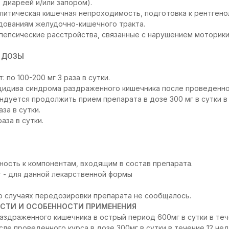
 диареей и/или запором).
итическая кишечная непроходимость, подготовка к рентгено
дованиям желудочно-кишечного тракта.
спепсические расстройства, связанные с нарушением моторик
 ДОЗЫ
: по 100-200 мг 3 раза в сутки.
идива синдрома раздраженного кишечника после проведенног
дуется продолжить прием препарата в дозе 300 мг в сутки в 
аза в сутки.
раза в сутки.
ость к компонентам, входящим в состав препарата.
т - для данной лекарственной формы
о случаях передозировки препарата не сообщалось.
СТИ И ОСОБЕННОСТИ ПРИМЕНЕНИЯ
аздраженного кишечника в острый период 600мг в сутки в теч
ле проведенного курса в дозе 300мг в сутки в течение 12 не