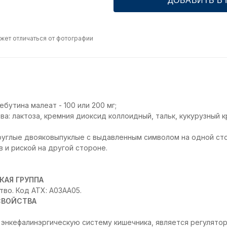
ДОБАВИТЬ В
жет отличаться от фотографии
бутина малеат - 100 или 200 мг;
а: лактоза, кремния диоксид коллоидный, тальк, кукурузный к
руглые двояковыпуклые с выдавленным символом на одной ст
 и риской на другой стороне.
КАЯ ГРУППА
во. Код АТХ: А03АА05.
СВОЙСТВА
 энкефалинэргическую систему кишечника, является регулятор