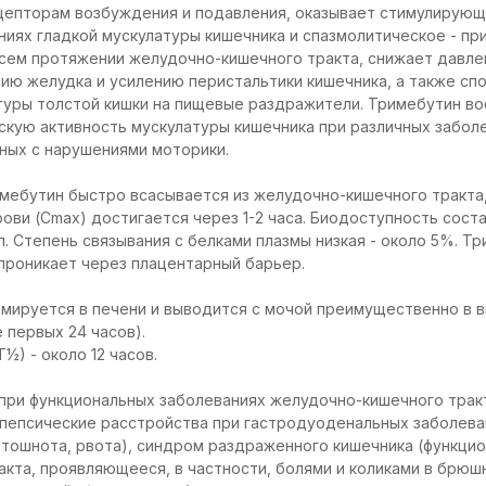
цепторам возбуждения и подавления, оказывает стимулирующ
ниях гладкой мускулатуры кишечника и спазмолитическое - при
всем протяжении желудочно-кишечного тракта, снижает давле
ю желудка и усилению перистальтики кишечника, а также сп
туры толстой кишки на пищевые раздражители. Тримебутин в
скую активность мускулатуры кишечника при различных забол
нных с нарушениями моторики.
мебутин быстро всасывается из желудочно-кишечного тракта
рови (Сmax) достигается через 1-2 часа. Биодоступность сос
л. Степень связывания с белками плазмы низкая - около 5%. Т
проникает через плацентарный барьер.
е
мируется в печени и выводится с мочой преимущественно в 
 первых 24 часов).
½) - около 12 часов.
при функциональных заболеваниях желудочно-кишечного тракт
пепсические расстройства при гастродуоденальных заболеван
тошнота, рвота), синдром раздраженного кишечника (функци
кта, проявляющееся, в частности, болями и коликами в брюш