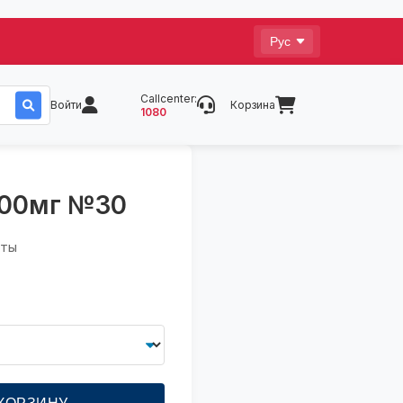
Callcenter:
Войти
Корзина
1080
200мг №30
аты