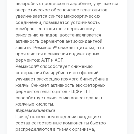
анаэробных процессов в аэробные, улучшается
энергетическое обеспечение гепатоцитов,
увеличивается синтез макроэргических
соединений, повышается устойчивость
мембран гепатоцитов к перекисному
окислению липидов, восстанавливается
активность ферментов антиоксидантной
защиты. Ремаксол® снижает цитолиз, что
проявляется в снижении индикаторных
ферментов: АЛТ и АСТ.
Ремаксол® способствует снижению
содержания билирубина и его фракций,
улучшает экскрецию прямого билирубина в
желчь. Снижает активность экскреторных
ферментов гепатоцитов - ЩФ и ГГТ,
способствует окислению холестерина в
желчные кислоты.
Фармакокинетика
При в/в капельном введении входящие в
состав естественные компоненты быстро
распределяются в тканях организма,