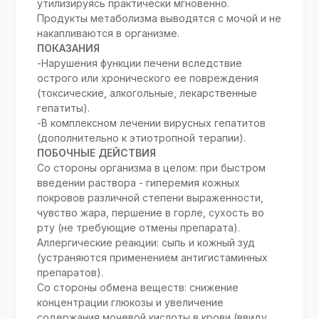
утилизируясь практически мгновенно.
Продукты метаболизма выводятся с мочой и не
накапливаются в организме.
ПОКАЗАНИЯ
-Нарушения функции печени вследствие
острого или хронического ее повреждения
(токсические, алкогольные, лекарственные
гепатиты).
-В комплексном лечении вирусных гепатитов
(дополнительно к этиотропной терапии).
ПОБОЧНЫЕ ДЕЙСТВИЯ
Со стороны организма в целом: при быстром
введении раствора - гиперемия кожных
покровов различной степени выраженности,
чувство жара, першение в горле, сухость во
рту (не требующие отмены препарата).
Аллергические реакции: сыпь и кожный зуд
(устраняются применением антигистаминных
препаратов).
Со стороны обмена веществ: снижение
концентрации глюкозы и увеличение
содержания мочевой кислоты в крови (ввиду