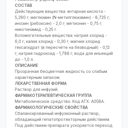
СОСТАВ
Действующие вещества: янтарная кислота -
5,280 г; меглюмин (N-метилглюкамин) - 8,725 г;
инозин (рибоксин) - 2,0 г; метионин - 0,75 г;
никотинамид - 0,25 г.
Вспомогательные вещества: натрия хлорид -
6,0 г; калия хлорид - 0,30 г; магния хлорид
гексагидрат (в пересчёте на безводный) - 0,12
г; натрия гидроксид - 1,788 г; вода для инъекций
до - 1,0 л.
ОПИСАНИЕ
Прозрачная бесцветная жидкость со слабым
характерным запахом.
ЛЕКАРСТВЕННАЯ ФОРМА
Раствор для инфузий.
ФАРМАКОТЕРАПЕВТИЧЕСКАЯ ГРУППА
Метаболическое средство. Код АТХ: A05BA.
ФАРМАКОЛОГИЧЕСКИЕ СВОЙСТВА
Сбалансированный инфузионный раствор,
обладающий гепатопротекторным действием.
Под действием препарата ускоряется переход