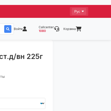
Callcenter:
Войти
Корзина
1080
ст.д/вн 225г
аты