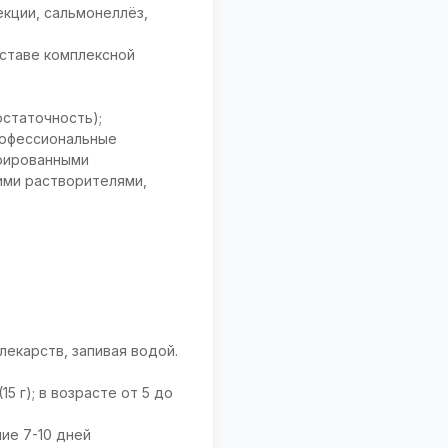
екции, сальмонеллёз,
ставе комплексной
остаточность);
рофессиональные
орированными
ими растворителями,
лекарств, запивая водой.
15 г); в возрасте от 5 до
ние 7-10 дней