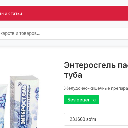
и и статьи
Энтеросгель па
туба
Желудочно-кишечные препар
Без рецепта