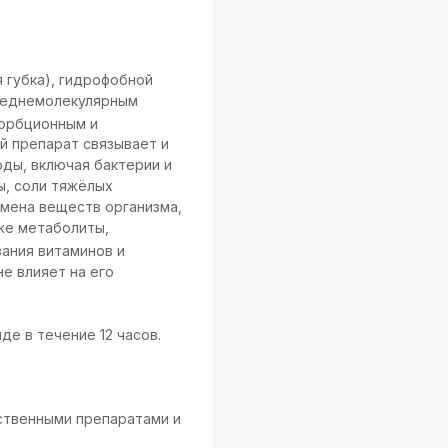
 губка), гидрофобной
среднемолекулярным
орбционным и
й препарат связывает и
оды, включая бактерии и
ы, соли тяжёлых
бмена веществ организма,
кже метаболиты,
ания витаминов и
е влияет на его
е в течение 12 часов.
ственными препаратами и