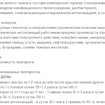
и любого генеза в составе комплексной терапии (токсикоинф
синдром неинфекционного происхождения, дисбактериоз);
олевания, сопровождающиеся выраженной интоксикацией, в со
 аллергия;
усные гепатиты) и гиперазотемия (хроническая почечная нед
ронических интоксикаций работникам вредных производств (п
и агентами политропного действия, ксенобиотиками, инкорп
ниями свинца, ртути, мышьяка, нефтепродуктами, органическ
а, фторидами, солями тяжёлых металлов).
а;
осимость препарата;
ниламидных препаратов.
 ДОЗЫ
имают внутрь за 1-2 часа до или после еды или приёма других 
о 1 столовой ложке (15 г) 3 раза в сутки (45 г).
расте от 1 года до 5 лет - 1 чайная ложка (5 г) 3 раза в сутки (
(10 г) 3 раза в сутки (30 г).
ких интоксикаций - в сутки 30 г или в 2 приёма по 15 г в тече