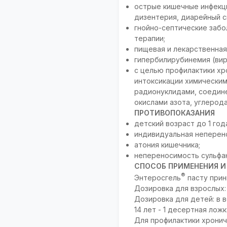
острые кишечные инфекци
дизентерия, диарейный 
гнойно-септические заб
терапии;
пищевая и лекарственная
гипербилирубинемия (вир
с целью профилактики х
интоксикации химическим
радионуклидами, соедине
окислами азота, углерод
ПРОТИВОПОКАЗАНИЯ
детский возраст до 1 год
индивидуальная неперен
атония кишечника;
непереносимость сульфа
СПОСОБ ПРИМЕНЕНИЯ И
®
Энтеросгель
пасту прин
Дозировка для взрослых: п
Дозировка для детей: в воз
14 лет - 1 десертная ложка 
Для профилактики хроничес