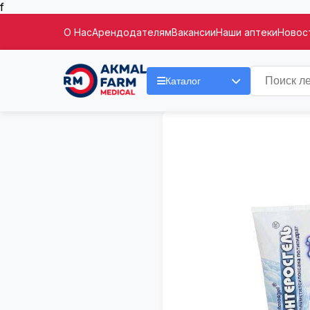
f
О Нас
Арендодателям
Вакансии
Наши аптеки
Новост
Каталог