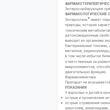
ФАРМАКОТЕРАПЕВТИЧЕС
Энтеросорбирующее сре
ФАРМАКОЛОГИЧЕСКИЕ 
®
Энтеросгель
имеет пори
природы, которая харак
токсическим метаболитам 
детоксикационным свойст
выводит из организма эн
бактериальные токсины, 
металлов, радионуклиды,
в том числе избыток бил
ответственные за развит
микроэлементов, способс
двигательную функцию.
Фармакокинетика
Препарат не всасывается
ПОКАЗАНИЯ
У взрослых и детей в ка
острые и хронические ин
острые отравления силь
алкоголем, алкалоидами,