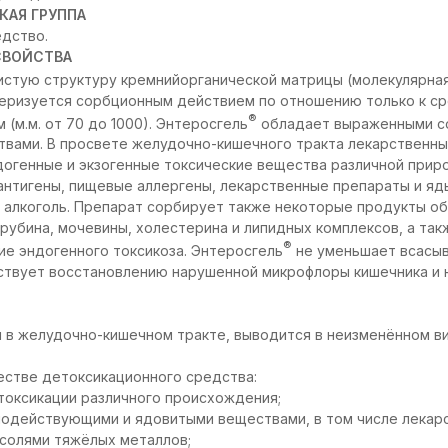
КАЯ ГРУППА
дство.
СВОЙСТВА
стую структуру кремнийорганической матрицы (молекулярная
теризуется сорбционным действием по отношению только к 
®
(м.м. от 70 до 1000). Энтеросгель
обладает выраженными с
вами. В просвете желудочно-кишечного тракта лекарственны
догенные и экзогенные токсические вещества различной прир
антигены, пищевые аллергены, лекарственные препараты и яд
 алкоголь. Препарат сорбирует также некоторые продукты о
ирубина, мочевины, холестерина и липидных комплексов, а та
®
ие эндогенного токсикоза. Энтеросгель
не уменьшает всасыв
твует восстановлению нарушенной микрофлоры кишечника и н
 в желудочно-кишечном тракте, выводится в неизменённом вид
честве детоксикационного средства:
токсикации различного происхождения;
нодействующими и ядовитыми веществами, в том числе лекар
 солями тяжёлых металлов;