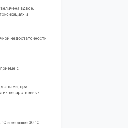
увеличена вдвое.
токсикациях и
очной недостаточности
 приёме с
едствами, при
угих лекарственных
°C и не выше 30 °C.