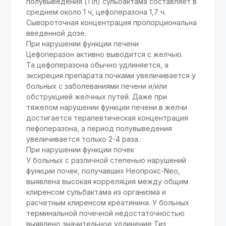
полувыведения (Тіл) сульбактама составляет в
среднем около 1 ч, цефоперазона 1,7 ч.
Сывороточная концентрация пропорциональна
введенной дозе.
При нарушении функции печени
Цефоперазон активно выводится с желчью.
Та цефоперазона обычно удлиняется, а
экскреция препарата почками увеличивается у
больных с заболеваниями печени и/или
обструкцией желчных путей. Даже при
тяжелом нарушении функции печени в желчи
достигается терапевтическая концентрация
пефоперазона, а период полувыведения
увеличивается только 2-4 раза.
При нарушении функции почек
У больных с различной степенью нарушений
функции почек, получавших Неопрокс-Neo,
выявлена высокая корреляция между общим
клиренсом сульбактама из организма и
расчетным клиренсом креатинина. У больных
терминальной почечной недостаточностью
выявлено значительное удлинение Тиз