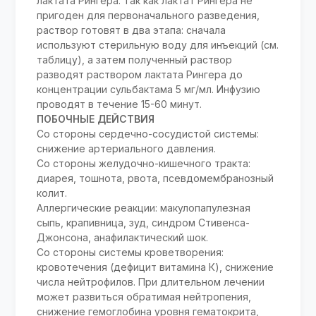
лактата Рингера. Так как лактат Рингера не
пригоден для первоначального разведения,
раствор готовят в два этапа: сначала
используют стерильную воду для инъекций (см.
таблицу), а затем полученный раствор
разводят раствором лактата Рингера до
концентрации сульбактама 5 мг/мл. Инфузию
проводят в течение 15-60 минут.
ПОБОЧНЫЕ ДЕЙСТВИЯ
Со стороны сердечно-сосудистой системы:
снижение артериального давления.
Со стороны желудочно-кишечного тракта:
диарея, тошнота, рвота, псевдомембранозный
колит.
Аллергические реакции: макулопапулезная
сыпь, крапивница, зуд, синдром Стивенса-
Джонсона, анафилактический шок.
Со стороны системы кроветворения:
кровотечения (дефицит витамина К), снижение
числа нейтрофилов. При длительном лечении
может развиться обратимая нейтропения,
снижение гемоглобина уровня гематокрита,