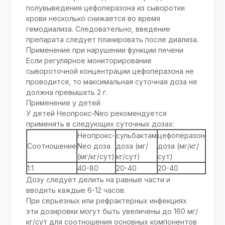
полувыведения цефоперазона из сыворотки
крови несколько снижается во время
гемодиализа. Следовательно, введение
препарата следует планировать после диализа.
Применение при нарушении функции печени
Если регулярное мониторирование
сывороточной концентрации цефоперазона не
проводится, то максимальная суточная доза не
должна превышать 2 г.
Применение у детей
У детей Неопрокс-Neo рекомендуется
применять в следующих суточных дозах:
Неопрокс-
сульбактам
цефоперазон
Соотношение
Neo доза
доза (мг/
доза (мг/кг/
(мг/кг/сут)
кг/сут)
сут)
1:1
40-80
20-40
20-40
Дозу следует делить на равные части и
вводить каждые 6-12 часов.
При серьезных или рефрактерных инфекциях
эти дозировки могут быть увеличены до 160 мг/
кг/сут для соотношения основных компонентов