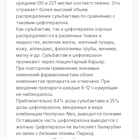
среднем 130 и 237 мкг/мл соответственно. Это
отражает более высокий объем
распределения сульбактама по сравнению с
таковым цефоперазона.
Как сульбактам, так и цефоперазон хорошо
распределяются в различных тканях и
жидкостях, включая желчь, желчный пузырь,
кожу, аппендикс, фаллопиевы трубы, яичники,
матку и др. Сульбактам и цефоперазон
проникают через плацентарный барьер.
При повторном применении значимых
изменений фармакокинетики обоих
компонентов препарата не отмечено. При
введении препарата каждые 8-12 ч кумуляции
не наблюдалось.
Приблизительно 84% дозы сульбактама и 25%
дозы цефоперазона, введенных в виде
комбинации Неопрокс-Neo, выводится почками.
Оставшаяся часть цефоперазона выводится с
желчью. Цефоперазон не вытесняет билирубин
из связи с белками плазмы. Период