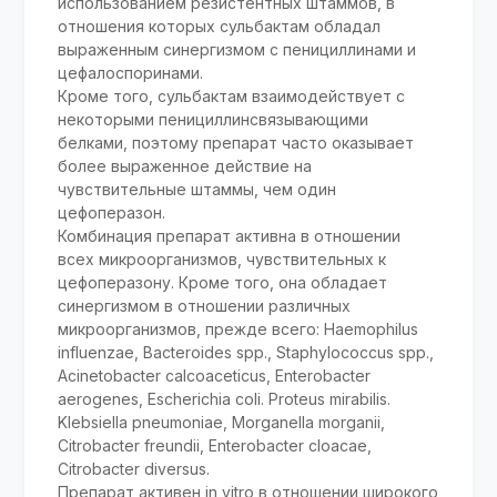
использованием резистентных штаммов, в
отношения которых сульбактам обладал
выраженным синергизмом с пенициллинами и
цефалоспоринами.
Кроме того, сульбактам взаимодействует с
некоторыми пенициллинсвязывающими
белками, поэтому препарат часто оказывает
более выраженное действие на
чувствительные штаммы, чем один
цефоперазон.
Комбинация препарат активна в отношении
всех микроорганизмов, чувствительных к
цефоперазону. Кроме того, она обладает
синергизмом в отношении различных
микроорганизмов, прежде всего: Haemophilus
influenzae, Bacteroides spp., Staphylococcus spp.,
Acinetobacter calcoaceticus, Enterobacter
aerogenes, Escherichia coli. Proteus mirabilis.
Klebsiella pneumoniae, Morganella morganii,
Citrobacter freundii, Enterobacter cloacae,
Citrobacter diversus.
Препарат активен in vitro в отношении широкого