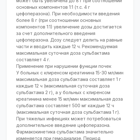
может быть увеличена до 8 г при соотношении
основных компонентов 1:1 (т.с. 4 г
цефоперазона). При необходимости введения
более 8 г (при соотношении основных
компонентов 1:1) увеличение дозы достигается
за счет дополнительного введения
цефоперазона. Дозу следует делить на равные
части и вводить каждые 12 ч. Рекомендуемая
максимальная суточная доза сульбактама
составляет 4 г.
Применение при нарушении функции почек
У больных с клиренсом креатинина 15-30 мл/мин
максимальная доза сульбактама составляет 1 г
каждые 12 ч (максимальная суточная доза
сульбактама 2 г), а у больных с клиренсом
креатинина менее 15 мл/мин максимальная доза
сульбактама составляет 500 мг каждые 12 ч
(максимальная суточная доза сульбактама 1 г).
При тяжелых инфекциях может потребоваться
дополнительное введение цефоперазона.
Фармакокинетика сульбактама значительно
изменяется при гемодиализе. Период