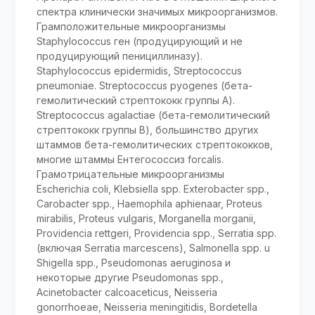
спектра клинически значимых микроорганизмов.
Грамположительные микроорганизмы
Staphylococcus ген (продуцирующий и не
продуцирующий пенициллиназу).
Staphylococcus epidermidis, Streptococcus
pneumoniae. Streptococcus pyogenes (бета-
гемолитический стрептококк группы А).
Streptococcus agalactiae (бета-гемолитический
стрептококк группы В), большинство других
штаммов бета-гемолитических стрептококков,
многие штаммы Ентегососсиз forcalis.
Грамотрицательные микроорганизмы
Escherichia coli, Klebsiella spp. Exterobacter spp.,
Carobacter spp., Haemophila aphienaar, Proteus
mirabilis, Proteus vulgaris, Morganella morganii,
Providencia rettgeri, Providencia spp., Serratia spp.
(включая Serratia marcescens), Salmonella spp. u
Shigella spp., Pseudomonas aeruginosa и
некоторые другие Pseudomonas spp.,
Acinetobacter calcoaceticus, Neisseria
gonorrhoeae, Neisseria meningitidis, Bordetella