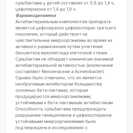
сульбактама у детей составлял от 0,9 до 1,4 ч,
цефоперазона от 1,4 до 1,9 ч.
Фармакодинамика
Антибактериальным компонентом препарата
является цефоперазон цефалоспорин третьего
поколения, который действует на
чувствительные микроорганизмы во время их
активного размножения путем угнетения
биосинтеза мукопептида клеточной стенки.
Сульбактам не обладает клинически значимой
антибактериальной активностью (исключение
составляют Neisseriaceae a Acinetobacter).
Однако было отмечено, что он является
необратимым ингибитором большинства
основных бета-лактамаз, которые
продуцируются микроорганизмами,
устойчивыми к бета-лактамным антибиотикам.
Способность сульбактама предупреждать
разрушение пенициллинов и цефалоспоринов
устойчивыми микроорганизмами была
подтверждена в исследованиях с