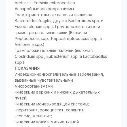
pertussis, Yersinia enterocolitica.
Анаэробные микроорганизмы.
Грамотрицательные палочки (включая
Ваcteroides fragilis, другие Bacteroides spp. и
Fusobacterium spp.). Грамположительные и
грамотрицательные кокки (Включая
Peptococcus spp., Peptostreptococcus spp. a
Veillonella spp.).
Грамположительные палочки (включая
Clostridium spp., Eubacterium spp. a Lactobacillus
spp.)
ПОКАЗАНИЯ
Инфекционно-воспалительные заболевания,
вызванные чувствительными
микроорганизмами:
-инфекции верхних и нижних дыхательных
путей;
-инфекции мочевыводящей системы;
-перитонит, холецистит, холангит;
-сепсис, менингит;
-инфекции кожи и мягких тканей;