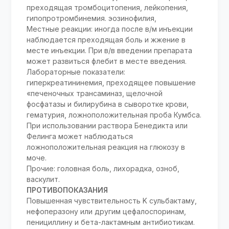
преходящая тромбоцитопения, лейкопения,
гипопротромбинемия. эозинофилия,
Местные реакции: иногда после в/м инъекции
наблюдается преходящая боль и жжение в
месте инъекции. При в/в введении препарата
может развиться флебит в месте введения.
Лабораторные показатели:
гиперкреатининемия, преходящее повышение
«печеночных трансаминаз, щелочной
фосфатазы и билирубина в сыворотке крови,
гематурия, ложноположительная проба Кумбса.
При использовании раствора Бенедикта или
Фелинга может наблюдаться
ложноположительная реакция на глюкозу в
моче.
Прочие: головная боль, лихорадка, озноб,
васкулит.
ПРОТИВОПОКАЗАНИЯ
Повышенная чувствительность K сульбактаму,
нефоперазону или другим цефалоспоринам,
пенициллину и бета-лактамным антибиотикам.