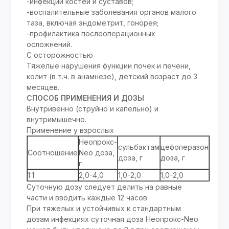
-инфекции костей и суставов;
-воспалительные заболевания органов малого
таза, включая эндометрит, гонорея;
-профилактика послеоперационных
осложнений.
С осторожностью
Тяжелые нарушения функции почек и печени,
колит (в т.ч. в анамнезе), детский возраст до 3
месяцев.
СПОСОБ ПРИМЕНЕНИЯ И ДОЗЫ
Внутривенно (струйно и капельно) и
внутримышечно.
Применение у взрослых
Неопрокс-
сульбактам
цефоперазон
Соотношение
Neo доза,
доза, г
доза, г
г
1:1
2,0-4,0
1,0-2,0
1,0-2,0
Суточную дозу следует делить на равные
части и вводить каждые 12 часов.
При тяжелых и устойчивых к стандартным
дозам инфекциях суточная доза Неопрокс-Neo