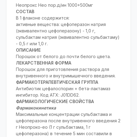
Неопрокс Нео пор.д/ин 1000+500мг
СОСТАВ
В 1 флаконе содержится:
активные вещества: цефоперазон натрия
(эквивалентно цефоперазону) - 1,0 г,
сульбактам натрия (эквивалентно сульбактаму)
- 0,5 г или 1,0 г.
ОПИСАНИЕ
Порошок от белого до почти белого цвета.
ЛЕКАРСТВЕННАЯ ФОРМА
Порошок для приготовления раствора для
внутривенного и внутримышечного введения.
ФАРМАКОТЕРАПЕВТИЧЕСКАЯ ГРУППА
Антибиотик цефалоспорин + бета-лактамаз
ингибитор. Код АТХ: J01DD62.
ФАРМАКОЛОГИЧЕСКИЕ СВОЙСТВА
Фармакокинетика
Максимальные концентрации сульбактама и
цефоперазона после внутривенного введения 2
г Неопроко-еo (1 г сульбактама, 1 г
цефоперазона) в течение 5 мин составили в