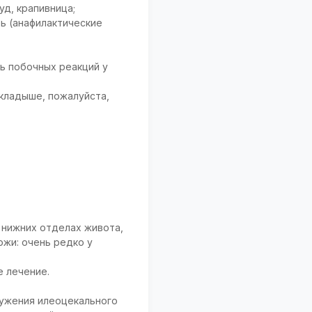
уд, крапивница;
ь (анафилактические
ь побочных реакций у
вкладыше, пожалуйста,
 нижних отделах живота,
ожи: очень редко у
е лечение.
сужения илеоцекального