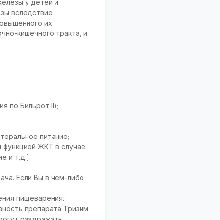
елезы у детей и
езы вследствие
повышенного их
чно-кишечного тракта, и
 по Бильрот II);
нтеральное питание;
й функцией ЖКТ в случае
 и т.д.).
ча. Если Вы в чем-либо
ения пищеварения.
ивность препарата Тризим
могут раздражать