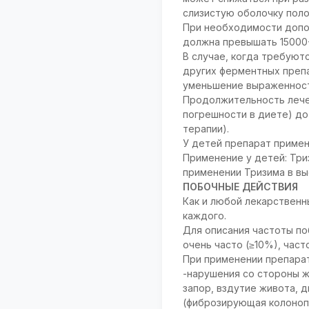
слизистую оболочку поло
При необходимости допо
должна превышать 15000-
В случае, когда требуют
других ферментных препа
уменьшение выраженности
Продолжительность лечен
погрешности в диете) до
терапии).
У детей препарат примен
Применение у детей: Три
применении Тризима в вы
ПОБОЧНЫЕ ДЕЙСТВИЯ
Как и любой лекарственн
каждого.
Для описания частоты п
очень часто (≥10%), часто
При применении препара
-нарушения со стороны же
запор, вздутие живота, 
(фиброзирующая колоноп