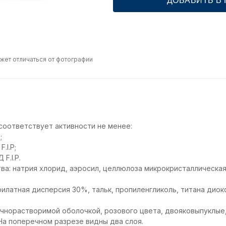
ДОБАВИТЬ В
жет отличаться от фотографии
 соответствует активности не менее:
;
.I.P;
F.I.P.
а: натрия хлорид, аэросил, целлюлоза микрокристаллическая,
илатная дисперсия 30%, тальк, пропиленгликоль, титана диокс
чнорастворимой оболочкой, розового цвета, двояковыпуклые
На поперечном разрезе видны два слоя.