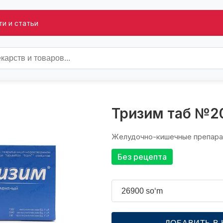
и и статьи
Тризим таб №2
Желудочно-кишечные препар
Без рецепта