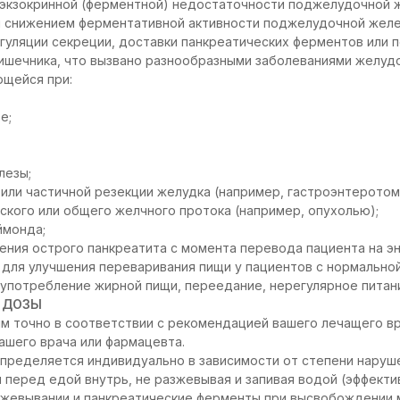
 экзокринной (ферментной) недостаточности поджелудочной ж
й снижением ферментативной активности поджелудочной жел
гуляции секреции, доставки панкреатических ферментов или 
ишечника, что вызвано разнообразными заболеваниями желудо
ющейся при:
е;
лезы;
или частичной резекции желудка (например, гастроэнтеротомия
ского или общего желчного протока (например, опухолью);
ймонда;
ения острого панкреатита с момента перевода пациента на э
для улучшения переваривания пищи у пациентов с нормально
(употребление жирной пищи, переедание, нерегулярное питание
 ДОЗЫ
м точно в соответствии с рекомендацией вашего лечащего вра
вашего врача или фармацевта.
пределяется индивидуально в зависимости от степени наруш
ки перед едой внутрь, не разжевывая и запивая водой (эффект
зжевывании и панкреатические ферменты при высвобождении 