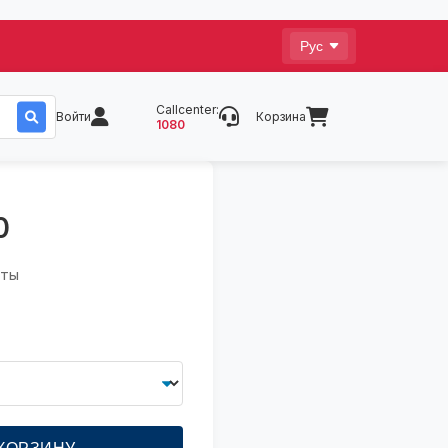
Callcenter:
Войти
Корзина
1080
0
аты