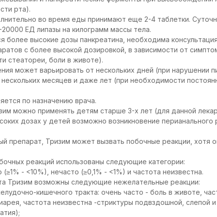
сти рта).
лнительно во время еды принимают еще 2-4 таблетки. Суточн
20000 ЕД липазы на килограмм массы тела.
ся более высокие дозы панкреатина, необходима консультация
ратов с более высокой дозировкой, в зависимости от симпто
 стеатореи, боли в животе).
ия может варьировать от нескольких дней (при нарушении п
 нескольких месяцев и даже лет (при необходимости постоян
яется по назначению врача.
зим можно применять детям старше 3-х лет (для данной лека
соких дозах у детей возможно возникновение перианального 
ый препарат, Тризим может вызвать побочные реакции, хотя о
обочных реакций использованы следующие категории:
 (≥1% - <10%), нечасто (≥0,1% - <1%) и частота неизвестна.
та Тризим возможны следующие нежелательные реакции:
лудочно-кишечного тракта: очень часто - боль в животе, част
диарея, частота неизвестна -стриктуры подвздошной, слепой и
атия);