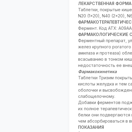
ЛЕКАРСТВЕННАЯ ФОРМА
Таблетки, покрытые кишеч
N20 (1x20), N40 (2x20), N
ФАРМАКОТЕРАПЕВТИЧЕС
Фермент. Код ATX: A09AA
ФАРМАКОЛОГИЧЕСКИЕ 
Ферментный препарат, у
желез крупного рогатого
амилаза и протеаза) обл
всасыванию в тонком ки
недостаточность ее вне
Фармакокинетика
Таблетки Тризим покрыты
кислоты желудка и тем 
оболочки и высвобождени
слабощелочному.
Добавки ферментов подж
их полное терапевтическ
белки они подвергаются
чем абсорбироваться в в
ПОКАЗАНИЯ