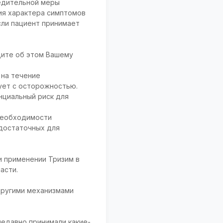
редительной меры
ия характера симптомов
сли пациент принимает
щите об этом Вашему
.
 на течение
ует с осторожностью.
нциальный риск для
необходимости
 достаточных для
и применении Тризим в
асти.
другими механизмами
недавно принимали какие-