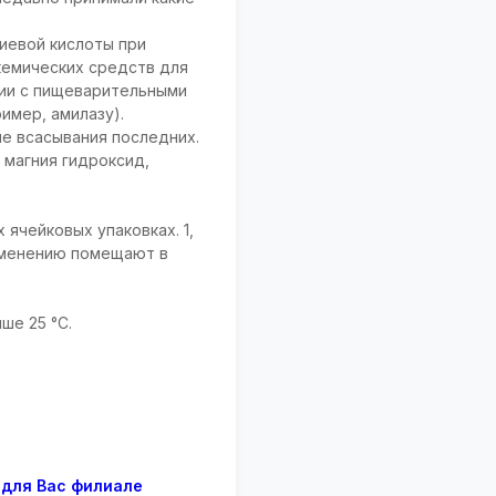
иевой кислоты при
кемических средств для
нии с пищеварительными
мер, амилазу).
е всасывания последних.
магния гидроксид,
 ячейковых упаковках. 1,
рименению помещают в
ше 25 °С.
 для Вас филиале