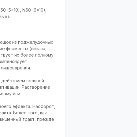
0 (5x10), N60 (6x10),
вые).
рошок из поджелудочных
ие ферменты (липаза,
ствует их более полному
компенсирует
 пищеварения.
д действием соляной
ктивации. Растворение
ьному или
оего эффекта. Наоборот,
кта. Более того, как
кишечный тракт, прежде