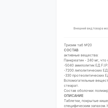
Внешний вид товара мо
Тризим таб №20
СОСТАВ
активные вещества:
Панкреатин - 240 мг, что
-5040 амилолитик ЕД F.I.P.
-7200 липолитических ЕД F
-330 протеолитических ЕД 
Вспомогательные веществ
стеарат.
Состав оболочки: полиакр
ОПИСАНИЕ
Таблетки, покрытые кише
специфическим запахом. 