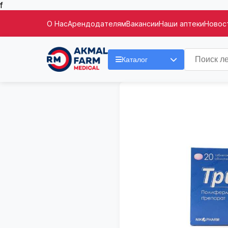
f
О Нас
Арендодателям
Вакансии
Наши аптеки
Новост
Каталог