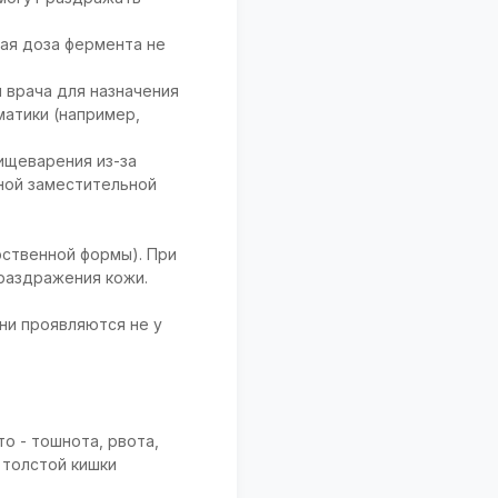
ая доза фермента не
 врача для назначения
матики (например,
ищеварения из-за
ной заместительной
рственной формы). При
раздражения кожи.
ни проявляются не у
о - тошнота, рвота,
 толстой кишки