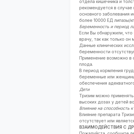
отдела кишечника и толс
рекомендуется в случае
основного заболевания и
более 10000 ЕД липазы/кг
Беременность и период л
Если Вы обнаружили, чт
врачу, так как только о
Данные клинических исс
беременности отсутству
Применение возможно в с
плода.
В период кормления гру
беременные или женщины,
обеспечения адекватного
Дети
Тризим можно применять 
высоких дозах у детей в
Влияние на способность 
Влияние препарата Триз
отсутствует или являет
ВЗАИМОДЕЙСТВИЯ С ДР
Пожалуйста, сообщите ле