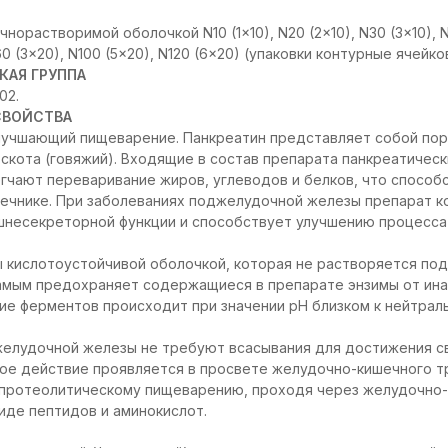
норастворимой оболочкой N10 (1x10), N20 (2x10), N30 (3x10), N5
60 (3x20), N100 (5x20), N120 (6x20) (упаковки контурные ячейко
КАЯ ГРУППА
02.
СВОЙСТВА
лучшающий пищеварение. Панкреатин представляет собой по
 скота (говяжий). Входящие в состав препарата панкреатическ
егчают переваривание жиров, углеводов и белков, что способ
шечнике. При заболеваниях поджелудочной железы препарат 
шнесекреторной функции и способствует улучшению процесса
 кислотоустойчивой оболочкой, которая не растворяется по
самым предохраняет содержащиеся в препарате энзимы от ина
е ферментов происходит при значении pH близком к нейтрал
елудочной железы не требуют всасывания для достижения св
ое действие проявляется в просвете желудочно-кишечного тра
 протеолитическому пищеварению, проходя через желудочно-
иде пептидов и аминокислот.