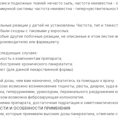
жи и подкожных тканей: нечасто сыпь, частота неизвестна - з
ммунной системы: частота неизвестна - гиперчувствительност
ьные реакции у детей не установлены. Частота, тип и тяжест
были сходны с таковыми у взрослых.
юбые другие побочные реакции, не описанные в этом листке-
производителю или фармацевту.
следующих случаях:
ность к компонентам препарата;
обострение хронического панкреатита;
лет (для данной лекарственной формы).
й дозы, чем вам назначено, обратитесь за помощью к врачу.
озах возможно возникновение тошноты, рвоты, диареи, зуда в
а, гиперурикемии, урикозурии, перианального раздражения к
озом возможна фиброзирующая колонопатия.
иема препарата, достаточная гидратация и симптоматическо
СТИ И ОСОБЕННОСТИ ПРИМЕНЕНИЯ
м, которые принимали высокие дозы панкреатина, отмечали 