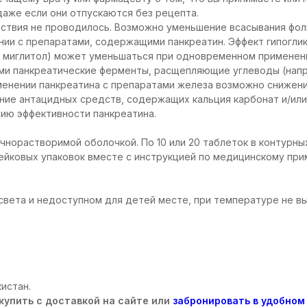
даже если они отпускаются без рецепта.
ствия не проводилось. Возможно уменьшение всасывания фол
ии с препаратами, содержащими панкреатин. Эффект гипогли
а, миглитол) может уменьшаться при одновременном примене
и панкреатические ферменты, расщепляющие углеводы (напри
енении панкреатина с препаратами железа возможно снижени
ие антацидных средств, содержащих кальция карбонат и/или 
ию эффективности панкреатина.
норастворимой оболочкой. По 10 или 20 таблеток в контурных
 ячейковых упаковок вместе с инструкцией по медицинскому п
света и недоступном для детей месте, при температуре не вы
истан.
купить с доставкой на сайте или
забронировать в удобном