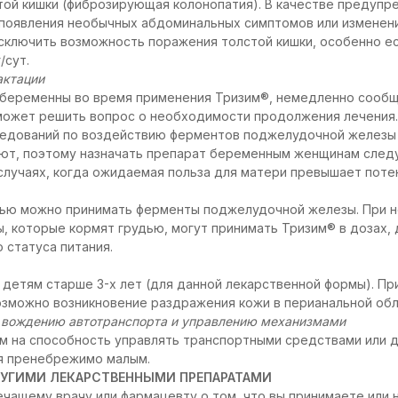
той кишки (фиброзирующая колонопатия). В качестве предуп
 появления необычных абдоминальных симптомов или изменен
сключить возможность поражения толстой кишки, особенно е
/сут.
актации
о беременны во время применения Тризим®, немедленно сооб
н может решить вопрос о необходимости продолжения лечения
ледований по воздействию ферментов поджелудочной железы
ют, поэтому назначать препарат беременным женщинам след
лучаях, когда ожидаемая польза для матери превышает поте
дью можно принимать ферменты поджелудочной железы. При 
 которые кормят грудью, могут принимать Тризим® в дозах,
 статуса питания.
детям старше 3-х лет (для данной лекарственной формы). Пр
озможно возникновение раздражения кожи в перианальной обл
к вождению автотранспорта и управлению механизмами
им на способность управлять транспортными средствами или 
ся пренебрежимо малым.
УГИМИ ЛЕКАРСТВЕННЫМИ ПРЕПАРАТАМИ
чащему врачу или фармацевту о том, что вы принимаете или 