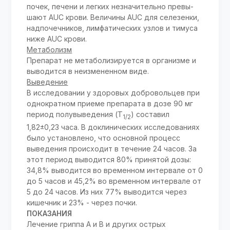
почек, печени и легких незначительно превы­
шают AUC крови. Величины AUC для селезенки,
надпочечников, лимфатических узлов и ти­муса
ниже AUC крови.
Метаболизм
Препарат не метаболизируется в организме и
выводится в неизмененном виде.
Выведение
В исследовании у здоровых добровольцев при
однократном приеме препарата в дозе 90 мг
пе­риод полувыведения (Т
) составил
1/2
1,82±0,23 часа. В доклинических исследованиях
было установлено, что основной процесс
выведения происходит в течение 24 часов. За
этот период выводится 80% принятой дозы:
34,8% выводится во временном интервале от 0
до 5 часов и 45,2% во временном интервале от
5 до 24 часов. Из них 77% выводится через
кишечник и 23% - через почки.
ПОКАЗАНИЯ
Лечение гриппа А и В и других острых