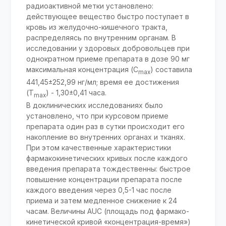
радиоактивной метки установлено:
действующее вещество быстро поступает в
кровь из желудочно-кишечного тракта,
распределяясь по внутренним ор­ганам. В
исследовании у здоровых добровольцев при
однократном приеме препарата в дозе 90 мг
максимальная концентрация (С
) составила
mах
441,45±252,99 нг/мл; время ее достижения
(Т
) - 1,30±0,41 часа.
mах
В доклинических исследованиях было
установлено, что при курсовом приеме
препарата один раз в сутки происходит его
накопление во внутренних органах и тканях.
При этом качествен­ные характеристики
фармакокинетических кривых после каждого
введения препарата тожде­ственны: быстрое
повышение концентрации препарата после
каждого введения через 0,5-1 час после
приема и затем медленное снижение к 24
часам. Величины AUC (площадь под фармако­
кинетической кривой «концентрация-время»)