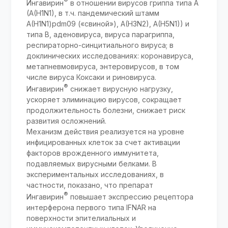
®
Ингавирин
в отношении вирусов гриппа типа A
(A(H1N1), в т.ч. пандемический штамм
A(H1N1)pdm09 («свиной»), A(H3N2), A(H5N1)) и
типа В, аденовируса, вируса парагриппа,
респираторно-синцитиального вируса; в
доклинических исследованиях: коронавируса,
мета­пневмовируса, энтеровирусов, в том
числе вируса Коксаки и риновируса.
®
Ингавирин
снижает вирусную нагрузку,
ускоряет элиминацию вирусов, сокращает
продолжительность болезни, снижает риск
развития осложнений.
Механизм действия реализуется на уровне
инфицированных клеток за счет активации
факторов врожденного иммунитета,
подавляемых вирусными белками. В
экспериментальных исследованиях, в
частности, показано, что препарат
®
Ингавирин
повышает экспрессию рецептора
интерферона первого типа IFNAR на
поверхности эпителиальных и