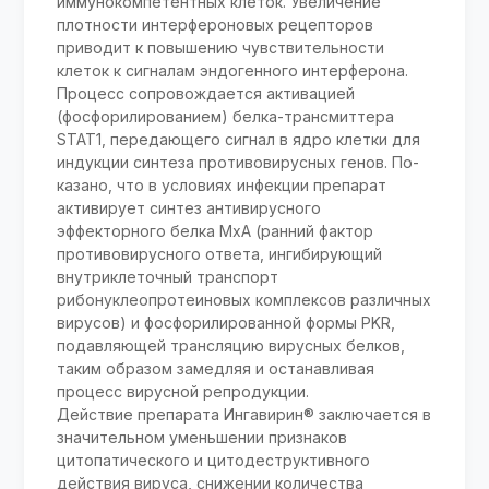
иммунокомпетентных клеток. Увеличение
плотности интерфероновых рецепторов
приводит к повышению чувствительности
клеток к сигналам эндогенного интерферона.
Процесс сопровождается активацией
(фосфорилированием) белка-трансмиттера
STAT1, передающего сигнал в ядро клетки для
индукции синтеза противовирусных генов. По­
казано, что в условиях инфекции препарат
активирует синтез антивирусного
эффекторного белка МхА (ранний фактор
противовирусного ответа, ингибирующий
внутриклеточный транс­порт
рибонуклеопротеиновых комплексов различных
вирусов) и фосфорилированной формы PKR,
подавляющей трансляцию вирусных белков,
таким образом замедляя и останавливая
процесс вирусной репродукции.
Действие препарата Ингавирин® заключается в
значительном уменьшении признаков
цитопатического и цитодеструктивного
действия вируса, снижении количества