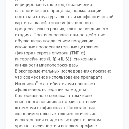
инфицированных клеток, ограничении
патологического процесса, нормализации
состава и структуры клеток и морфологической
картины тканей в зоне инфекционного
процесса, как на ранних, так и на поздних его
стадиях. Противовоспалительное действие
обусловлено подавлением продукции
ключевых провоспалительных цитокинов
(фактора некроза опухоли (TNF-α),
интерлейкинов (IL-1β и IL-6)), снижением
активности миелопероксидазы.
В экспериментальных исследованиях показано,
что совместное использование препарата
®
Ингавирин
с антибиотиками повышает
эффективность терапии на модели
бактериального сепсиса, в том числе
вызванного пенициллин-резистентными
штаммами стафилококка. Проведенные
экспериментальные токсикологические
исследования свидетельствуют о низком
уровне токсичности и высоком профиле