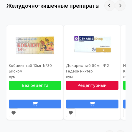
Желудочно-кишечные препараты
Кобавит таб 10мг №30
Декарис таб 50мг №2
Ноль
Биоком
Гедеон Рихтер
КРК
Без рецепта
Рецептурный