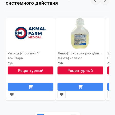
системного действия
Рапицеф пор амп 1г
Левофлоксацин р-р.д/инф 0,5% 100мл
Зит
Аби Фарм
Дентафил плюс
Нобе
Рецептурный
Рецептурный