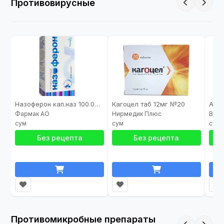
Противовирусные
Назоферон кап.наз 100.000МЕ/мл 5мл
Кагоцел таб 12мг №20
Ацик
Фармак АО
Нирмедик Плюс
Винх
Без рецепта
Без рецепта
Противомикробные препараты