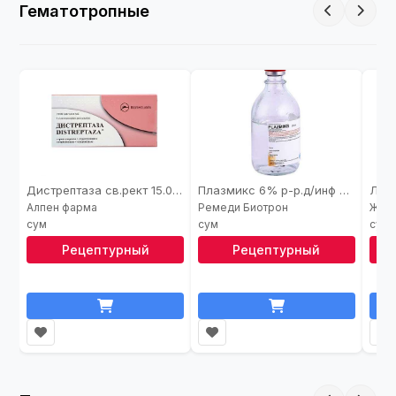
Гематотропные
Дистрептаза св.рект 15.000+1250МЕ №6
Плазмикс 6% р-р.д/инф 200мл
Алпен фарма
Ремеди Биотрон
Жура
Рецептурный
Рецептурный